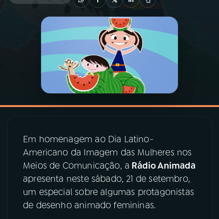
03
PROGRAMAÇÃO
04
PROGRAMAS
05
PODCASTS
06
VIDEOCASTS
Em homenagem ao Dia Latino-
Americano da Imagem das Mulheres nos
07
ÚLTIMAS
Meios de Comunicação, a
Rádio Animada
apresenta neste sábado, 21 de setembro,
08
PRÊMIO RÁDIO MEC
um especial sobre algumas protagonistas
de desenho animado femininas.
ACOMPANHE A RÁDIO MEC