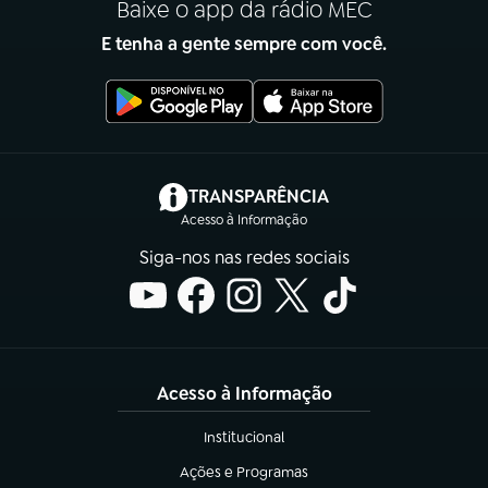
Baixe o app da rádio MEC
E tenha a gente sempre com você.
(abre em nova aba)
TRANSPARÊNCIA
Acesso à Informação
Siga-nos nas redes sociais
Acesso à Informação
Institucional
(abre em nova aba)
Ações e Programas
(abre em nova aba)