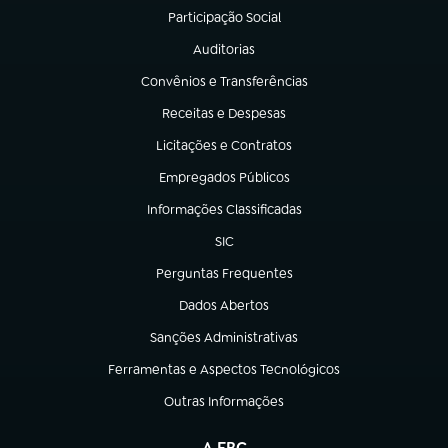
Participação Social
(abre em nova aba)
Auditorias
(abre em nova aba)
Convênios e Transferências
(abre em nova aba)
Receitas e Despesas
(abre em nova aba)
Licitações e Contratos
(abre em nova aba)
Empregados Públicos
(abre em nova aba)
Informações Classificadas
(abre em nova aba)
SIC
(abre em nova aba)
Perguntas Frequentes
(abre em nova aba)
Dados Abertos
(abre em nova aba)
Sanções Administrativas
(abre em nova aba)
Ferramentas e Aspectos Tecnológicos
(abre em nova aba)
Outras Informações
(abre em nova aba)