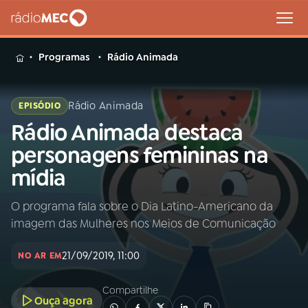
MENU
Programas
Rádio Animada
Rádio Animada
EPISÓDIO
Rádio Animada destaca
Buscar
na
personagens femininas na
Rádio
Buscar
mídia
MEC
O programa fala sobre o Dia Latino-Americano da
Início
AO VIVO
imagem das Mulheres nos Meios de Comunicação
01
INÍCIO
21/09/2019, 11:00
NO AR EM
Compartilhe
02
A RÁDIO
Ouça agora