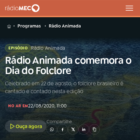
MENU
Programas
Rádio Animada
Rádio Animada
EPISÓDIO
Rádio Animada comemora o
Buscar
na
Dia do Folclore
Rádio
Buscar
MEC
Celebrado em 22 de agosto, o folclore brasileiro é
cantado e contado nesta edição
Início
AO VIVO
22/08/2020, 11:00
NO AR EM
01
INÍCIO
Compartilhe
Ouça agora
02
A RÁDIO