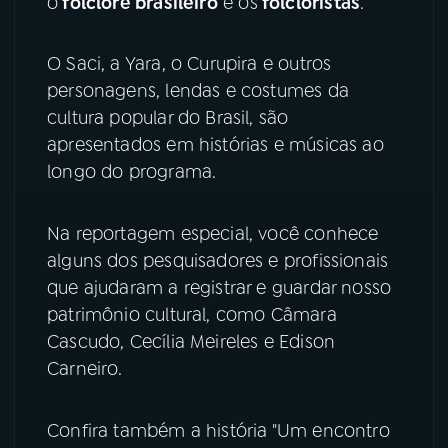
o
folclore brasileiro
e os
folcloristas
.
YouTube
Facebook
O Saci, a Yara, o Curupira e outros
personagens, lendas e costumes da
Instagram
X
cultura popular do Brasil, são
apresentados em histórias e músicas ao
TikTok
longo do programa.
Na reportagem especial, você conhece
alguns dos pesquisadores e profissionais
que ajudaram a registrar e guardar nosso
patrimônio cultural, como Câmara
Cascudo, Cecília Meireles e Edison
Carneiro.
Confira também a história "Um encontro