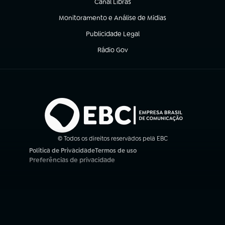
Canal Libras
(abre em nova aba)
Monitoramento e Análise de Mídias
(abre em nova aba)
Publicidade Legal
(abre em nova aba)
Rádio Gov
(abre em nova aba)
© Todos os direitos reservados pela EBC
Política de Privacidade
Termos de uso
(abre em nova aba)
(abre em nova aba)
Preferências de privacidade