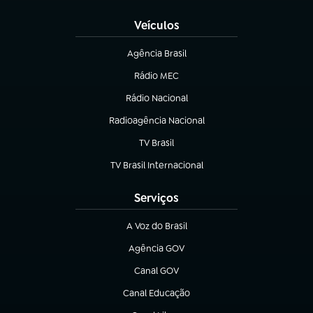
Veículos
Agência Brasil
(abre em nova aba)
Rádio MEC
Rádio Nacional
(abre em nova aba)
Radioagência Nacional
(abre em nova aba)
TV Brasil
(abre em nova aba)
TV Brasil Internacional
(abre em nova aba)
Serviços
A Voz do Brasil
(abre em nova aba)
Agência GOV
(abre em nova aba)
Canal GOV
(abre em nova aba)
Canal Educação
(abre em nova aba)