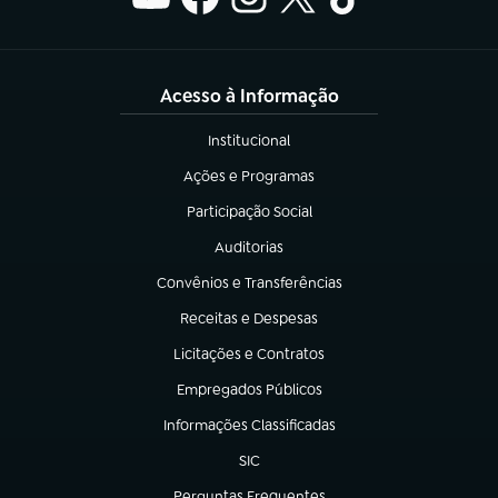
Acesso à Informação
Institucional
(abre em nova aba)
Ações e Programas
(abre em nova aba)
Participação Social
(abre em nova aba)
Auditorias
(abre em nova aba)
Convênios e Transferências
(abre em nova aba)
Receitas e Despesas
(abre em nova aba)
Licitações e Contratos
(abre em nova aba)
Empregados Públicos
(abre em nova aba)
Informações Classificadas
(abre em nova aba)
SIC
(abre em nova aba)
Perguntas Frequentes