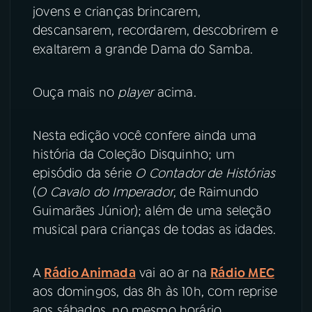
jovens e crianças brincarem,
descansarem, recordarem, descobrirem e
exaltarem a grande Dama do Samba.
Ouça mais no
player
acima.
Nesta edição você confere ainda uma
história da Coleção Disquinho; um
episódio da série
O Contador de Histórias
(
O Cavalo do Imperador
, de Raimundo
Guimarães Júnior); além de uma seleção
musical para crianças de todas as idades.
A
Rádio Animada
vai ao ar na
Rádio MEC
aos domingos, das 8h às 10h, com reprise
aos sábados, no mesmo horário.