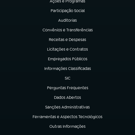
Ações e Programas
(abre em nova aba)
Participação Social
(abre em nova aba)
Auditorias
(abre em nova aba)
Convênios e Transferências
(abre em nova aba)
Receitas e Despesas
(abre em nova aba)
Licitações e Contratos
(abre em nova aba)
Empregados Públicos
(abre em nova aba)
Informações Classificadas
(abre em nova aba)
SIC
(abre em nova aba)
Perguntas Frequentes
(abre em nova aba)
Dados Abertos
(abre em nova aba)
Sanções Administrativas
(abre em nova aba)
Ferramentas e Aspectos Tecnológicos
(abre em nova aba)
Outras Informações
(abre em nova aba)