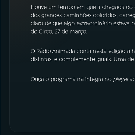
07
ÚLTIMAS
Houve um tempo em que a chegada do ci
dos grandes caminhões coloridos, carre
08
PRÊMIO RÁDIO MEC
claro de que algo extraordinário estava 
do Circo, 27 de março.
ACOMPANHE A RÁDIO MEC
O Rádio Animada conta nesta edição a h
YouTube
Facebook
distintas, e complemente iguais. Uma de 
Instagram
X
Ouça o programa na íntegra no
player
a
TikTok