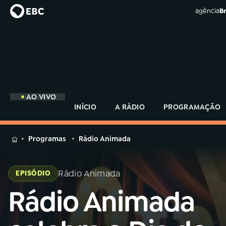
agência
Br
AO VIVO
INÍCIO
A RÁDIO
PROGRAMAÇÃO
MENU
Programas
Rádio Animada
Buscar
na
Rádio Animada
EPISÓDIO
Rádio
Buscar
MEC
Rádio Animada
Buscar
na
Rádio
Início
AO VIVO