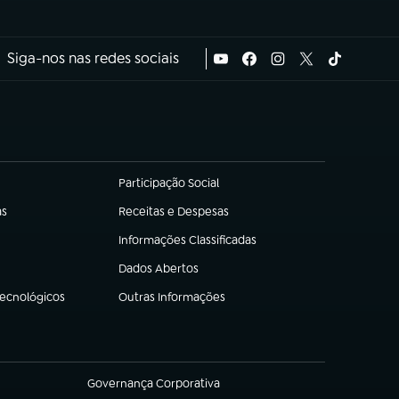
Siga-nos nas redes sociais
Participação Social
(abre em nova aba)
as
Receitas e Despesas
(abre em nova aba)
Informações Classificadas
(abre em nova aba)
Dados Abertos
(abre em nova aba)
Tecnológicos
Outras Informações
(abre em nova aba)
Governança Corporativa
(abre em nova aba)