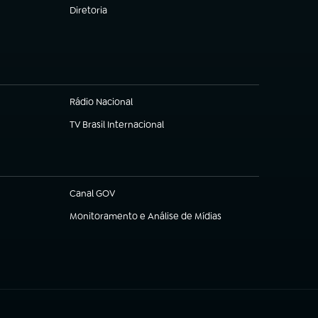
Diretoria
(abre em nova aba)
Rádio Nacional
(abre em nova aba)
TV Brasil Internacional
(abre em nova aba)
Canal GOV
(abre em nova aba)
Monitoramento e Análise de Mídias
(abre em nova aba)