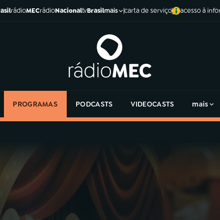
asil
rádio
MEC
rádio
Nacional
tv
Brasil
carta de serviço
acesso à inf
mais
PROGRAMAS
PODCASTS
VIDEOCASTS
mais