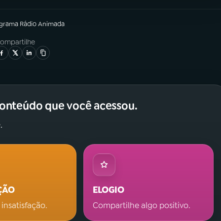
ograma
Rádio Animada
ompartilhe
conteúdo que você acessou.
.
ÇÃO
ELOGIO
 insatisfação.
Compartilhe algo positivo.