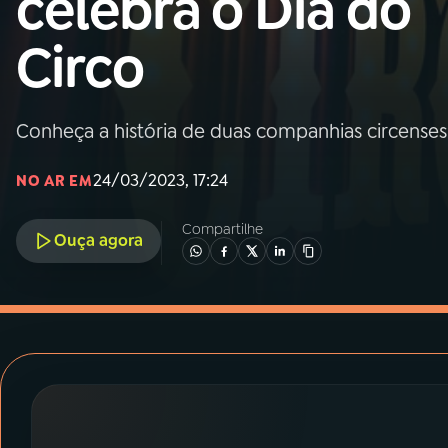
celebra o Dia do
MEC
Circo
01
INÍCIO
02
A RÁDIO
Conheça a história de duas companhias circenses
24/03/2023, 17:24
NO AR EM
03
PROGRAMAÇÃO
Compartilhe
Ouça agora
04
PROGRAMAS
05
PODCASTS
06
VIDEOCASTS