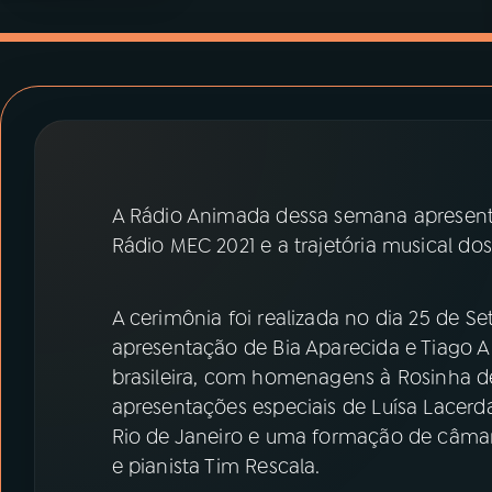
07
ÚLTIMAS
08
PRÊMIO RÁDIO MEC
ACOMPANHE A RÁDIO MEC
YouTube
Facebook
A Rádio Animada dessa semana apresenta
Rádio MEC 2021 e a trajetória musical dos
Instagram
X
TikTok
A cerimônia foi realizada no dia 25 de S
apresentação de Bia Aparecida e Tiago A
brasileira, com homenagens à Rosinha de 
apresentações especiais de Luísa Lacerda,
Rio de Janeiro e uma formação de câmar
e pianista Tim Rescala.