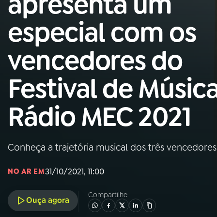
apresenta um
MEC
especial com os
01
INÍCIO
vencedores do
02
A RÁDIO
Festival de Músic
03
PROGRAMAÇÃO
Rádio MEC 2021
04
PROGRAMAS
Conheça a trajetória musical dos três vencedores n
05
PODCASTS
31/10/2021, 11:00
NO AR EM
06
VIDEOCASTS
Compartilhe
Ouça agora