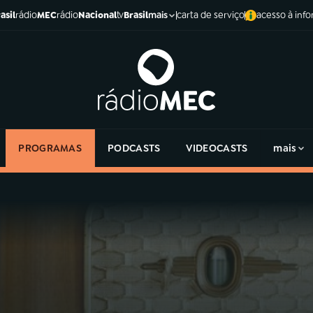
asil
rádio
MEC
rádio
Nacional
tv
Brasil
carta de serviço
acesso à inf
mais
PROGRAMAS
PODCASTS
VIDEOCASTS
mais