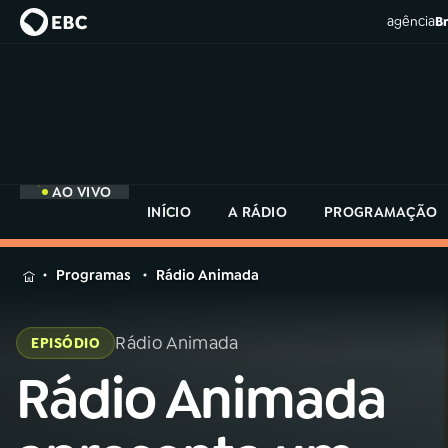
agência
Br
AO VIVO
INÍCIO
A RÁDIO
PROGRAMAÇÃO
MENU
Programas
Rádio Animada
Buscar
na
Rádio Animada
EPISÓDIO
Rádio
Buscar
MEC
Rádio Animada
Buscar
na
Rádio
Início
AO VIVO