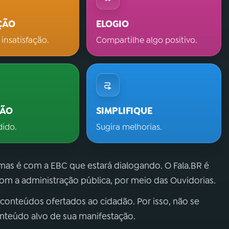
ÇÃO
ELOGIO
 insatisfação.
Compartilhe algo positivo.
ÇÃO
SIMPLIFIQUE
dido.
Sugira melhorias.
 mas é com a EBC que estará dialogando. O Fala.BR é
m a administração pública, por meio das Ouvidorias.
 conteúdos ofertados ao cidadão. Por isso, não se
onteúdo alvo de sua manifestação.