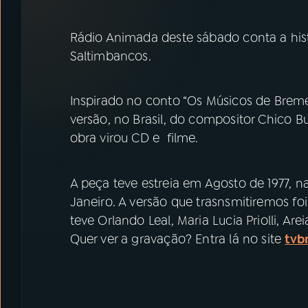
07
ÚLTIMAS
Rádio Animada deste sábado conta a histó
08
PRÊMIO RÁDIO MEC
Saltimbancos.
ACOMPANHE A RÁDIO MEC
Inspirado no conto “Os Músicos de Brem
versão, no Brasil, do compositor Chico B
YouTube
Facebook
obra virou CD e filme.
Instagram
X
A peça teve estreia em Agosto de 1977, 
TikTok
Janeiro. A versão que trasnsmitiremos foi
teve Orlando Leal, Maria Lucia Priolli, Ar
Quer ver a gravação? Entra lá no site
tvb