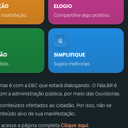
ÇÃO
ELOGIO
 insatisfação.
Compartilhe algo positivo.
ÇÃO
SIMPLIFIQUE
dido.
Sugira melhorias.
 mas é com a EBC que estará dialogando. O Fala.BR é
m a administração pública, por meio das Ouvidorias.
 conteúdos ofertados ao cidadão. Por isso, não se
onteúdo alvo de sua manifestação.
Clique aqui
, acesse a página completa
.