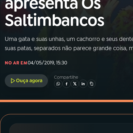
apresenta Os
MEC
Saltimbancos
01
INÍCIO
02
A RÁDIO
Uma gata e suas unhas, um cachorro e seus dent
suas patas, separados não parece grande coisa, ma
03
PROGRAMAÇÃO
04/05/2019, 15:30
NO AR EM
04
PROGRAMAS
Compartilhe
Ouça agora
05
PODCASTS
06
VIDEOCASTS