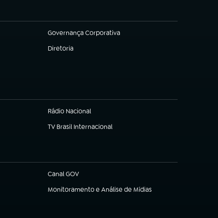
Governança Corporativa
(abre em nova aba)
Diretoria
(abre em nova aba)
Rádio Nacional
(abre em nova aba)
TV Brasil Internacional
(abre em nova aba)
Canal GOV
(abre em nova aba)
Monitoramento e Análise de Mídias
(abre em nova aba)