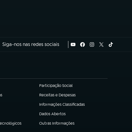
Siga-nos nas redes sociais
Participação Social
(abre em nova aba)
as
Receitas e Despesas
(abre em nova aba)
Informações Classificadas
(abre em nova aba)
Dados Abertos
(abre em nova aba)
Tecnológicos
Outras Informações
(abre em nova aba)