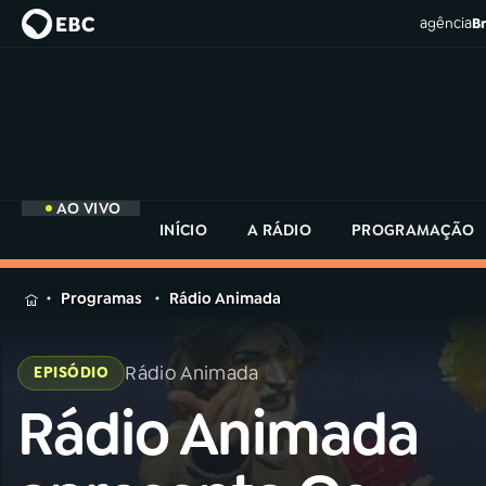
agência
Br
AO VIVO
INÍCIO
A RÁDIO
PROGRAMAÇÃO
MENU
Programas
Rádio Animada
Buscar
na
Rádio Animada
EPISÓDIO
Rádio
Buscar
MEC
Rádio Animada
Buscar
na
Rádio
Início
AO VIVO