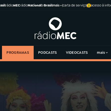
asil
rádio
MEC
rádio
Nacional
tv
Brasil
carta de serviço
acesso à inf
mais
PROGRAMAS
PODCASTS
VIDEOCASTS
mais