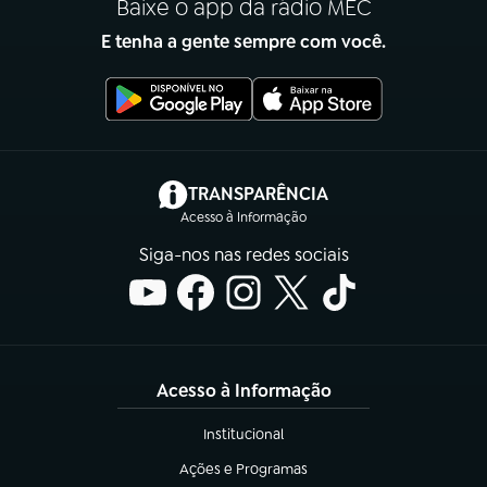
Baixe o app da rádio MEC
E tenha a gente sempre com você.
(abre em nova aba)
TRANSPARÊNCIA
Acesso à Informação
Siga-nos nas redes sociais
Acesso à Informação
Institucional
(abre em nova aba)
Ações e Programas
(abre em nova aba)