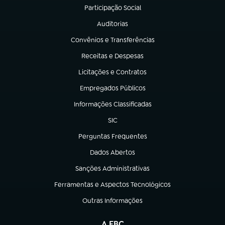
Participação Social
(abre em nova aba)
Auditorias
(abre em nova aba)
Convênios e Transferências
(abre em nova aba)
Receitas e Despesas
(abre em nova aba)
Licitações e Contratos
(abre em nova aba)
Empregados Públicos
(abre em nova aba)
Informações Classificadas
(abre em nova aba)
SIC
(abre em nova aba)
Perguntas Frequentes
(abre em nova aba)
Dados Abertos
(abre em nova aba)
Sanções Administrativas
(abre em nova aba)
Ferramentas e Aspectos Tecnológicos
(abre em nova aba)
Outras Informações
(abre em nova aba)
A EBC