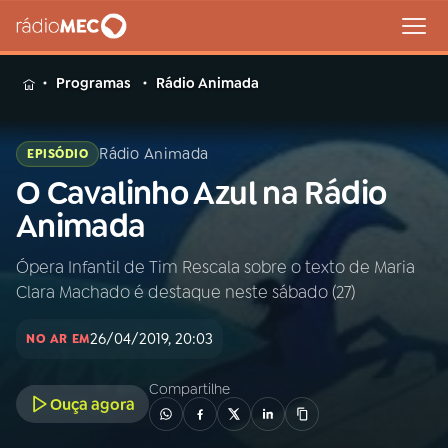
MENU
Programas
Rádio Animada
Rádio Animada
EPISÓDIO
O Cavalinho Azul na Rádio
Buscar
na
Animada
Rádio
Buscar
MEC
Ópera Infantil de Tim Rescala sobre o texto de Maria
Clara Machado é destaque neste sábado (27)
Início
AO VIVO
26/04/2019, 20:03
NO AR EM
01
INÍCIO
Compartilhe
Ouça agora
02
A RÁDIO