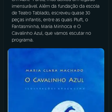
imensurável. Além da fundação da escola
YouTube
Facebook
de Teatro Tablado, escreveu quase 30
peças infantis, entre as quais Pluft, o
Instagram
X
Fantasminha, Maria Minhoca e O
Cavalinho Azul, que vamos escutar no
TikTok
programa.