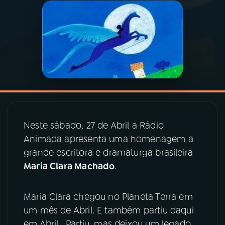
03
PROGRAMAÇÃO
04
PROGRAMAS
05
PODCASTS
06
VIDEOCASTS
Neste sábado, 27 de Abril a Rádio
Animada apresenta uma homenagem a
grande escritora e dramaturga brasileira
07
ÚLTIMAS
Maria Clara Machado
.
08
PRÊMIO RÁDIO MEC
Maria Clara chegou no Planeta Terra em
um mês de Abril. E também partiu daqui
em Abril. Partiu, mas deixou um legado
ACOMPANHE A RÁDIO MEC