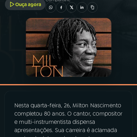
Ouça agora
03
PROGRAMAÇÃO
04
PROGRAMAS
05
PODCASTS
06
VIDEOCASTS
07
ÚLTIMAS
Nesta quarta-feira, 26, Milton Nascimento
completou 80 anos. O cantor, compositor
08
PRÊMIO RÁDIO MEC
e multi-instrumentista dispensa
apresentações. Sua carreira é aclamada
ACOMPANHE A RÁDIO MEC