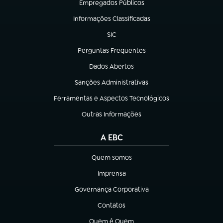
Empregados Públicos
(abre em nova aba)
Informações Classificadas
(abre em nova aba)
SIC
(abre em nova aba)
Perguntas Frequentes
(abre em nova aba)
Dados Abertos
(abre em nova aba)
Sanções Administrativas
(abre em nova aba)
Ferramentas e Aspectos Tecnológicos
(abre em nova aba)
Outras Informações
(abre em nova aba)
A EBC
Quem somos
(abre em nova aba)
Imprensa
(abre em nova aba)
Governança Corporativa
(abre em nova aba)
Contatos
(abre em nova aba)
Quem é Quem