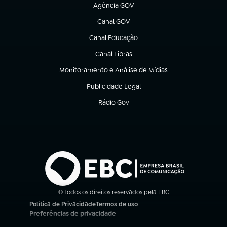
Agência GOV
(abre em nova aba)
Canal GOV
(abre em nova aba)
Canal Educação
(abre em nova aba)
Canal Libras
(abre em nova aba)
Monitoramento e Análise de Mídias
(abre em nova aba)
Publicidade Legal
(abre em nova aba)
Rádio Gov
(abre em nova aba)
© Todos os direitos reservados pela EBC
Política de Privacidade
Termos de uso
(abre em nova aba)
(abre em nova aba)
Preferências de privacidade