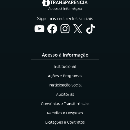
(abre em nova aba)
TRANSPARÊNCIA
Acesso à Informação
Siga-nos nas redes sociais
Acesso à Informação
Institucional
(abre em nova aba)
Ações e Programas
(abre em nova aba)
Participação Social
(abre em nova aba)
Auditorias
(abre em nova aba)
Convênios e Transferências
(abre em nova aba)
Receitas e Despesas
(abre em nova aba)
Licitações e Contratos
(abre em nova aba)