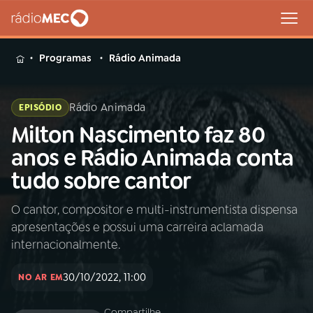
MENU
Programas
Rádio Animada
Rádio Animada
EPISÓDIO
Milton Nascimento faz 80
Buscar
na
anos e Rádio Animada conta
Rádio
Buscar
tudo sobre cantor
MEC
O cantor, compositor e multi-instrumentista dispensa
Início
AO VIVO
apresentações e possui uma carreira aclamada
internacionalmente.
01
INÍCIO
30/10/2022, 11:00
NO AR EM
02
A RÁDIO
Compartilhe