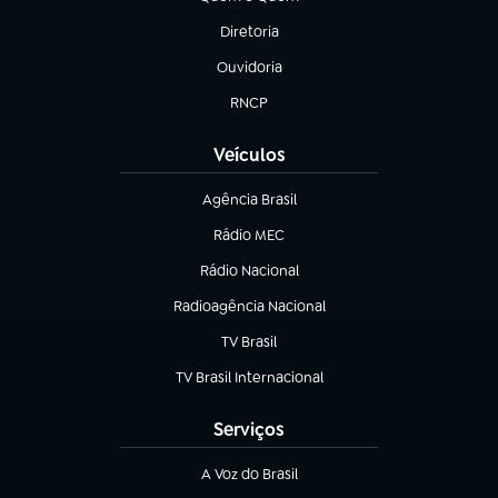
(abre em nova aba)
Diretoria
(abre em nova aba)
Ouvidoria
(abre em nova aba)
RNCP
(abre em nova aba)
Veículos
Agência Brasil
(abre em nova aba)
Rádio MEC
Rádio Nacional
(abre em nova aba)
Radioagência Nacional
(abre em nova aba)
TV Brasil
(abre em nova aba)
TV Brasil Internacional
(abre em nova aba)
Serviços
A Voz do Brasil
(abre em nova aba)