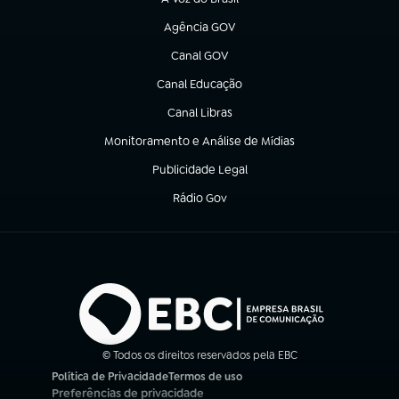
(abre em nova aba)
Agência GOV
(abre em nova aba)
Canal GOV
(abre em nova aba)
Canal Educação
(abre em nova aba)
Canal Libras
(abre em nova aba)
Monitoramento e Análise de Mídias
(abre em nova aba)
Publicidade Legal
(abre em nova aba)
Rádio Gov
(abre em nova aba)
© Todos os direitos reservados pela EBC
Política de Privacidade
Termos de uso
(abre em nova aba)
(abre em nova aba)
Preferências de privacidade