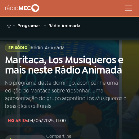
MENU
Programas
Rádio Animada
Rádio Animada
EPISÓDIO
Maritaca, Los Musiqueros e
Buscar
na
mais neste Rádio Animada
Rádio
Buscar
MEC
No programa deste domingo, acompanhe uma
edição do Maritaca sobre 'desenhar', uma
Início
AO VIVO
apresentação do grupo argentino Los Musiqueros e
boas dicas culturais
01
INÍCIO
04/05/2025, 11:00
NO AR EM
02
A RÁDIO
Compartilhe