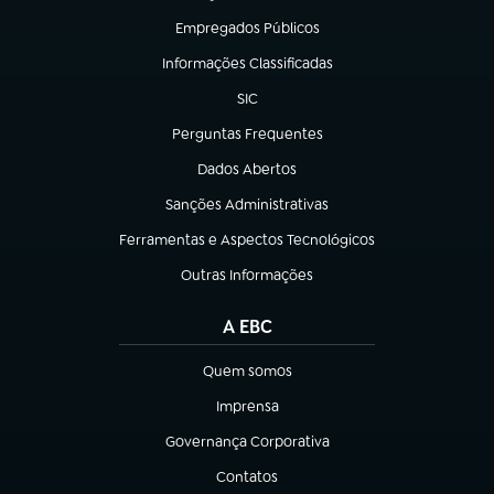
Empregados Públicos
(abre em nova aba)
Informações Classificadas
(abre em nova aba)
SIC
(abre em nova aba)
Perguntas Frequentes
(abre em nova aba)
Dados Abertos
(abre em nova aba)
Sanções Administrativas
(abre em nova aba)
Ferramentas e Aspectos Tecnológicos
(abre em nova aba)
Outras Informações
(abre em nova aba)
A EBC
Quem somos
(abre em nova aba)
Imprensa
(abre em nova aba)
Governança Corporativa
(abre em nova aba)
Contatos
(abre em nova aba)