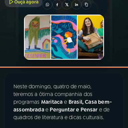
Ouça agora
03
PROGRAMAÇÃO
04
PROGRAMAS
05
PODCASTS
06
VIDEOCASTS
Neste domingo, quatro de maio,
07
ÚLTIMAS
teremos a ótima companhia dos
programas
Maritaca
e
Brasil,
Casa bem-
08
PRÊMIO RÁDIO MEC
assombrada
e
Perguntar e Pensar
e de
quadros de literatura e dicas culturais.
ACOMPANHE A RÁDIO MEC