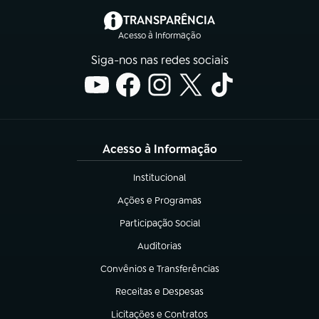
(abre em nova aba)
TRANSPARÊNCIA
Acesso à Informação
Siga-nos nas redes sociais
Acesso à Informação
Institucional
(abre em nova aba)
Ações e Programas
(abre em nova aba)
Participação Social
(abre em nova aba)
Auditorias
(abre em nova aba)
Convênios e Transferências
(abre em nova aba)
Receitas e Despesas
(abre em nova aba)
Licitações e Contratos
(abre em nova aba)