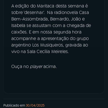
A edição do Maritaca desta semana é
YouTube
Facebook
sobre 'desenhar'. Na radionovela Casa
Bem-Assombrada, Bernardo, João e
Instagram
X
Isabela se assustam com a chegada de
caixões. E em nossa segunda hora
TikTok
acompanhe a apresentação do grupo
argentino Los Musiqueros, gravada ao
vivo na Sala Cecília Meireles.
Ouça no
player
acima.
Publicado em
30/04/2025