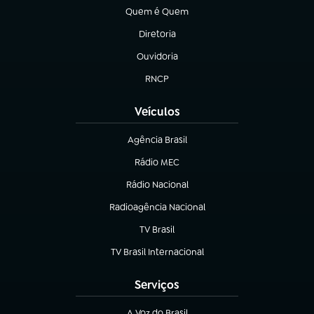
Quem é Quem
(abre em nova aba)
Diretoria
(abre em nova aba)
Ouvidoria
(abre em nova aba)
RNCP
(abre em nova aba)
Veículos
Agência Brasil
(abre em nova aba)
Rádio MEC
Rádio Nacional
(abre em nova aba)
Radioagência Nacional
(abre em nova aba)
TV Brasil
(abre em nova aba)
TV Brasil Internacional
(abre em nova aba)
Serviços
A Voz do Brasil