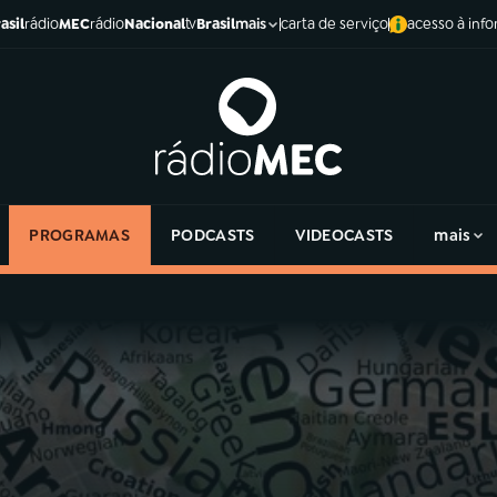
asil
rádio
MEC
rádio
Nacional
tv
Brasil
carta de serviço
acesso à inf
mais
PROGRAMAS
PODCASTS
VIDEOCASTS
mais