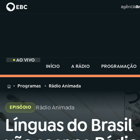
agência
Br
AO VIVO
INÍCIO
A RÁDIO
PROGRAMAÇÃO
MENU
Programas
Rádio Animada
Buscar
na
Rádio Animada
EPISÓDIO
Rádio
Buscar
MEC
Línguas do Brasil
Buscar
na
Rádio
Início
AO VIVO