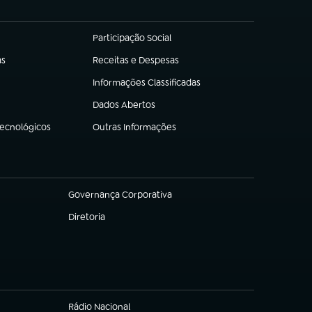
Participação Social
(abre em nova aba)
as
Receitas e Despesas
(abre em nova aba)
Informações Classificadas
(abre em nova aba)
Dados Abertos
(abre em nova aba)
Tecnológicos
Outras Informações
(abre em nova aba)
Governança Corporativa
(abre em nova aba)
Diretoria
(abre em nova aba)
Rádio Nacional
(abre em nova aba)