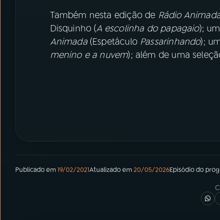
Também nesta edição de
Rádio Animad
Disquinho (
A escolinha do papagaio
); u
Animada
(Espetáculo
Passarinhando
); u
menino e a nuvem
); além de uma seleçã
Publicado em
19/02/2021
Atualizado em
20/05/2026
Episódio
do pro
C