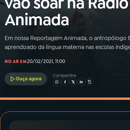
vão soar na Rádio
MEC
Animada
01
INÍCIO
02
A RÁDIO
Em nossa Reportagem Animada, o antropólogo Ev
aprendizado da língua materna nas escolas indíg
03
PROGRAMAÇÃO
20/02/2021, 11:00
NO AR EM
04
PROGRAMAS
Compartilhe
Ouça agora
05
PODCASTS
06
VIDEOCASTS