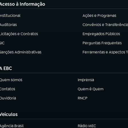
Acesso à Informação
Institucional
Ações e Programas
(abre em nova aba)
(abre em nova aba)
Auditorias
Convênios e Transferênci
(abre em nova aba)
(abre em nova aba)
Licitações e Contratos
Empregados Públicos
(abre em nova aba)
(abre em nova aba)
SIC
Perguntas Frequentes
(abre em nova aba)
(abre em nova aba)
Sanções Administrativas
Ferramentas e Aspectos 
(abre em nova aba)
(abre em nova aba)
A EBC
Quem somos
Imprensa
(abre em nova aba)
(abre em nova aba)
Contatos
Quem é Quem
(abre em nova aba)
(abre em nova aba)
Ouvidoria
RNCP
(abre em nova aba)
(abre em nova aba)
Veículos
Agência Brasil
Rádio MEC
(abre em nova aba)