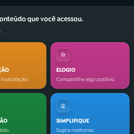
conteúdo que você acessou.
.
ÇÃO
ELOGIO
 insatisfação.
Compartilhe algo positivo.
ÇÃO
SIMPLIFIQUE
dido.
Sugira melhorias.