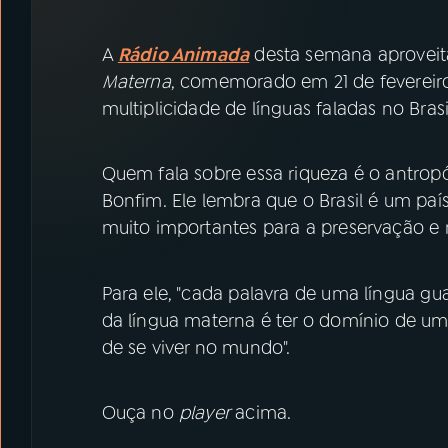
07
ÚLTIMAS
A
Rádio Animada
desta semana aproveit
08
PRÊMIO RÁDIO MEC
Materna
, comemorado em 21 de fevereir
multiplicidade de línguas faladas no Bras
ACOMPANHE A RÁDIO MEC
Quem fala sobre essa riqueza é o antrop
YouTube
Facebook
Bonfim. Ele lembra que o Brasil é um paí
muito importantes para a preservação e
Instagram
X
TikTok
Para ele, "cada palavra de uma língua gu
da língua materna é ter o domínio de u
de se viver no mundo".
Ouça no
player
acima.