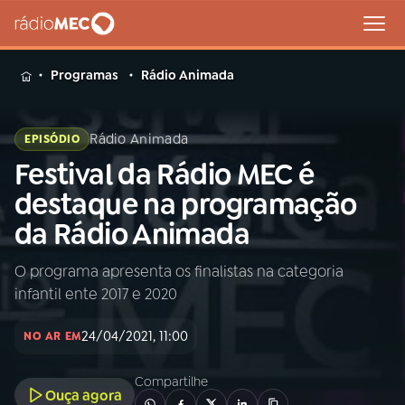
MENU
Programas
Rádio Animada
Rádio Animada
EPISÓDIO
Festival da Rádio MEC é
Buscar
na
destaque na programação
Rádio
Buscar
da Rádio Animada
MEC
O programa apresenta os finalistas na categoria
Início
AO VIVO
infantil ente 2017 e 2020
01
INÍCIO
24/04/2021, 11:00
NO AR EM
Compartilhe
02
A RÁDIO
Ouça agora