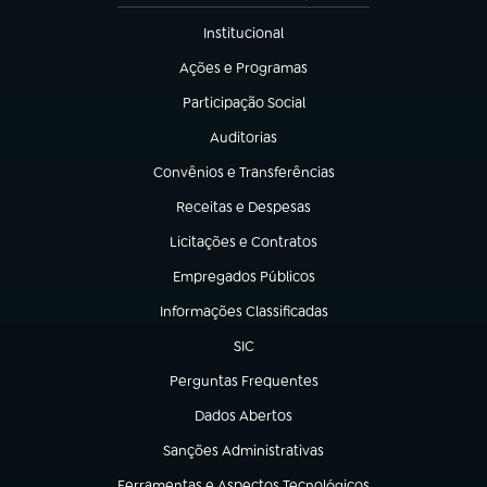
Institucional
(abre em nova aba)
Ações e Programas
(abre em nova aba)
Participação Social
(abre em nova aba)
Auditorias
(abre em nova aba)
Convênios e Transferências
(abre em nova aba)
Receitas e Despesas
(abre em nova aba)
Licitações e Contratos
(abre em nova aba)
Empregados Públicos
(abre em nova aba)
Informações Classificadas
(abre em nova aba)
SIC
(abre em nova aba)
Perguntas Frequentes
(abre em nova aba)
Dados Abertos
(abre em nova aba)
Sanções Administrativas
(abre em nova aba)
Ferramentas e Aspectos Tecnológicos