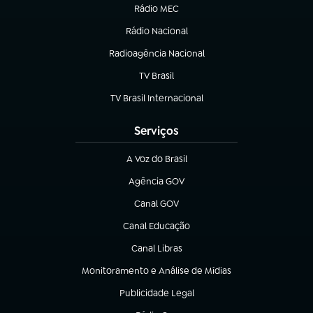
Rádio MEC
Rádio Nacional
(abre em nova aba)
Radioagência Nacional
(abre em nova aba)
TV Brasil
(abre em nova aba)
TV Brasil Internacional
(abre em nova aba)
Serviços
A Voz do Brasil
(abre em nova aba)
Agência GOV
(abre em nova aba)
Canal GOV
(abre em nova aba)
Canal Educação
(abre em nova aba)
Canal Libras
(abre em nova aba)
Monitoramento e Análise de Mídias
(abre em nova aba)
Publicidade Legal
(abre em nova aba)