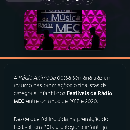
03
PROGRAMAÇÃO
04
PROGRAMAS
05
PODCASTS
06
VIDEOCASTS
A
Rádio Animada
dessa semana traz um
resumo das premiações e finalistas da
07
ÚLTIMAS
categoria infantil dos
Festivais da Rádio
MEC
entre on anos de 2017 e 2020.
08
PRÊMIO RÁDIO MEC
Desde que foi incluída na premição do
Festival, em 2017, a categoria infantil já
ACOMPANHE A RÁDIO MEC