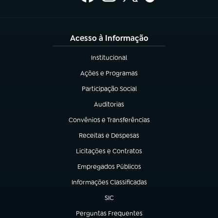
Acesso à Informação
Institucional
(abre em nova aba)
Ações e Programas
(abre em nova aba)
Participação Social
(abre em nova aba)
Auditorias
(abre em nova aba)
Convênios e Transferências
(abre em nova aba)
Receitas e Despesas
(abre em nova aba)
Licitações e Contratos
(abre em nova aba)
Empregados Públicos
(abre em nova aba)
Informações Classificadas
(abre em nova aba)
SIC
(abre em nova aba)
Perguntas Frequentes
(abre em nova aba)