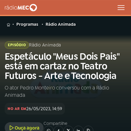
MENU
Programas
Rádio Animada
Rádio Animada
EPISÓDIO
Espetáculo "Meus Dois Pais"
Buscar
na
está em cartaz no Teatro
Rádio
Buscar
Futuros - Arte e Tecnologia
MEC
O ator Pedro Monteiro conversou com a Rádio
Início
AO VIVO
Animada
01
INÍCIO
26/05/2023, 14:59
NO AR EM
Compartilhe
02
A RÁDIO
Ouça agora