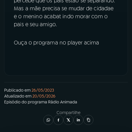
percebe que os pais estão se separando.
Mas a mãe precisa se mudar de cidadae
YouTube
Facebook
e o menino acabat indo morar com o
pais e seu amigo.
Instagram
X
Ouça o programa no player acima
TikTok
Publicado em
26/05/2023
Atualizado em
20/05/2026
Episódio
do programa
Rádio Animada
Compartilhe