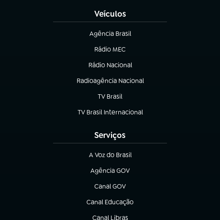
Veículos
Agência Brasil
(abre em nova aba)
Rádio MEC
Rádio Nacional
(abre em nova aba)
Radioagência Nacional
(abre em nova aba)
TV Brasil
(abre em nova aba)
TV Brasil Internacional
(abre em nova aba)
Serviços
A Voz do Brasil
(abre em nova aba)
Agência GOV
(abre em nova aba)
Canal GOV
(abre em nova aba)
Canal Educação
(abre em nova aba)
Canal Libras