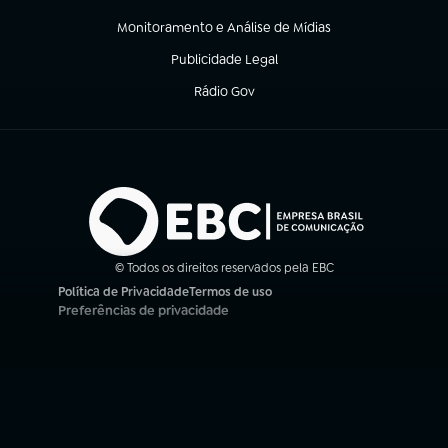
(abre em nova aba)
Monitoramento e Análise de Mídias
(abre em nova aba)
Publicidade Legal
(abre em nova aba)
Rádio Gov
(abre em nova aba)
© Todos os direitos reservados pela EBC
Política de Privacidade
Termos de uso
(abre em nova aba)
(abre em nova aba)
Preferências de privacidade