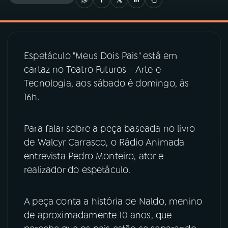
03
PROGRAMAÇÃO
Espetáculo "Meus Dois Pais" está em
04
PROGRAMAS
cartaz no Teatro Futuros - Arte e
Tecnologia, aos sábado é domingo, às
05
PODCASTS
16h.
06
VIDEOCASTS
Para falar sobre a peça baseada no livro
de Walcyr Carrasco, o Rádio Animada
entrevista Pedro Monteiro, ator e
07
ÚLTIMAS
realizador do espetáculo.
08
PRÊMIO RÁDIO MEC
A peça conta a história de Naldo, menino
de aproximadamente 10 anos, que
ACOMPANHE A RÁDIO MEC