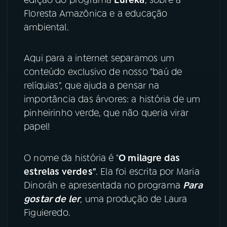
Floresta Amazônica e a educação
YouTube
Facebook
ambiental.
Instagram
X
Aqui para a internet separamos um
conteúdo exclusivo de nosso "baú de
TikTok
relíquias", que ajuda a pensar na
importância das árvores: a história de um
pinheirinho verde, que não queria virar
papel!
O nome da história é "
O milagre das
estrelas verdes"
. Ela foi escrita por Maria
Dinoráh e apresentada no programa
Para
gostar de ler
,
uma produção de Laura
Figuieredo.