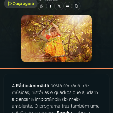
Ouça agora
03
PROGRAMAÇÃO
04
PROGRAMAS
05
PODCASTS
06
VIDEOCASTS
07
ÚLTIMAS
A
Rádio Animada
desta semana traz
músicas, histórias e quadros que ajudam
08
PRÊMIO RÁDIO MEC
a pensar a importância do meio
ambiente. O programa traz também uma
edição do programa
Eureka
, sobre a
ACOMPANHE A RÁDIO MEC