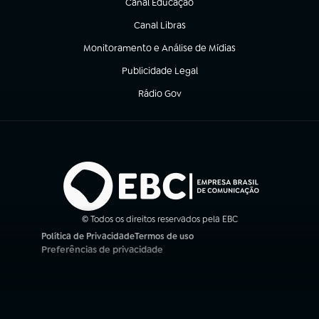
Canal Educação
(abre em nova aba)
Canal Libras
(abre em nova aba)
Monitoramento e Análise de Mídias
(abre em nova aba)
Publicidade Legal
(abre em nova aba)
Rádio Gov
(abre em nova aba)
© Todos os direitos reservados pela EBC
Política de Privacidade
Termos de uso
(abre em nova aba)
(abre em nova aba)
Preferências de privacidade