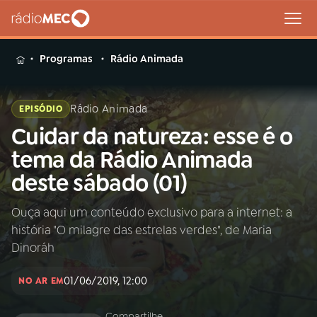
MENU
Programas
Rádio Animada
Rádio Animada
EPISÓDIO
Cuidar da natureza: esse é o
Buscar
na
tema da Rádio Animada
Rádio
Buscar
deste sábado (01)
MEC
Ouça aqui um conteúdo exclusivo para a internet: a
Início
AO VIVO
história "O milagre das estrelas verdes", de Maria
Dinoráh
01
INÍCIO
01/06/2019, 12:00
NO AR EM
02
A RÁDIO
Compartilhe