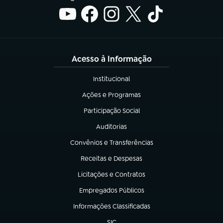
Acesso à Informação
Institucional
(abre em nova aba)
Ações e Programas
(abre em nova aba)
Participação Social
(abre em nova aba)
Auditorias
(abre em nova aba)
Convênios e Transferências
(abre em nova aba)
Receitas e Despesas
(abre em nova aba)
Licitações e Contratos
(abre em nova aba)
Empregados Públicos
(abre em nova aba)
Informações Classificadas
(abre em nova aba)
SIC