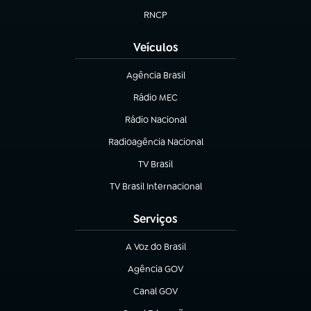
RNCP
(abre em nova aba)
Veículos
Agência Brasil
(abre em nova aba)
Rádio MEC
Rádio Nacional
(abre em nova aba)
Radioagência Nacional
(abre em nova aba)
TV Brasil
(abre em nova aba)
TV Brasil Internacional
(abre em nova aba)
Serviços
A Voz do Brasil
(abre em nova aba)
Agência GOV
(abre em nova aba)
Canal GOV
(abre em nova aba)