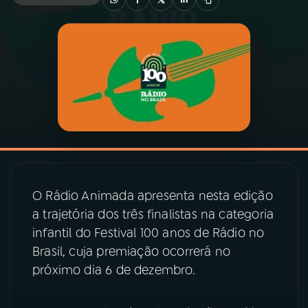
03
PROGRAMAÇÃO
04
PROGRAMAS
05
PODCASTS
06
VIDEOCASTS
O Rádio Animada apresenta nesta edição
a trajetória dos três finalistas na categoria
07
ÚLTIMAS
infantil do Festival 100 anos de Rádio no
Brasil, cuja premiação ocorrerá no
08
PRÊMIO RÁDIO MEC
próximo dia 6 de dezembro.
ACOMPANHE A RÁDIO MEC