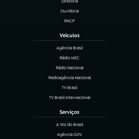
Diretoria
(abre em nova aba)
Ouvidoria
(abre em nova aba)
RNCP
(abre em nova aba)
Veículos
Agência Brasil
(abre em nova aba)
Rádio MEC
Rádio Nacional
(abre em nova aba)
Radioagência Nacional
(abre em nova aba)
TV Brasil
(abre em nova aba)
TV Brasil Internacional
(abre em nova aba)
Serviços
A Voz do Brasil
(abre em nova aba)
Agência GOV
(abre em nova aba)