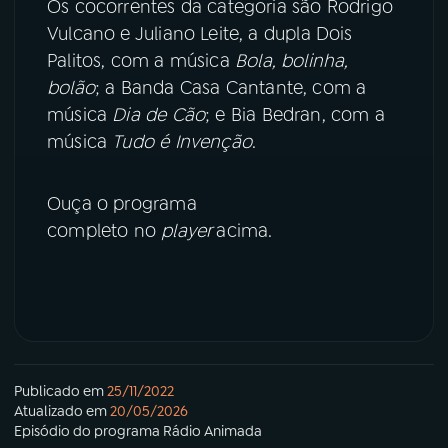
Os cocorrentes da categoria são Rodrigo
Vulcano e Juliano Leite, a dupla Dois
YouTube
Facebook
Palitos, com a música
Bola, bolinha,
bolão
; a Banda Casa Cantante, com a
Instagram
X
música
Dia de Cão
; e Bia Bedran, com a
música
Tudo é Invenção
.
TikTok
Ouça o programa
completo no
player
acima.
Publicado em
25/11/2022
Atualizado em
20/05/2026
Episódio
do programa
Rádio Animada