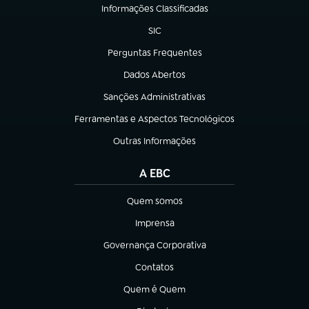
Informações Classificadas
(abre em nova aba)
SIC
(abre em nova aba)
Perguntas Frequentes
(abre em nova aba)
Dados Abertos
(abre em nova aba)
Sanções Administrativas
(abre em nova aba)
Ferramentas e Aspectos Tecnológicos
(abre em nova aba)
Outras Informações
(abre em nova aba)
A EBC
Quem somos
(abre em nova aba)
Imprensa
(abre em nova aba)
Governança Corporativa
(abre em nova aba)
Contatos
(abre em nova aba)
Quem é Quem
(abre em nova aba)