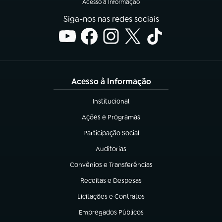
Acesso à Informação
Siga-nos nas redes sociais
Acesso à Informação
Institucional
(abre em nova aba)
Ações e Programas
(abre em nova aba)
Participação Social
(abre em nova aba)
Auditorias
(abre em nova aba)
Convênios e Transferências
(abre em nova aba)
Receitas e Despesas
(abre em nova aba)
Licitações e Contratos
(abre em nova aba)
Empregados Públicos
(abre em nova aba)