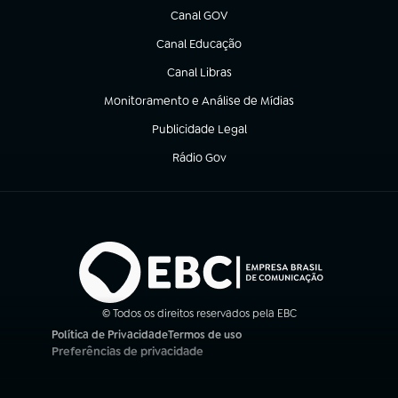
Canal GOV
(abre em nova aba)
Canal Educação
(abre em nova aba)
Canal Libras
(abre em nova aba)
Monitoramento e Análise de Mídias
(abre em nova aba)
Publicidade Legal
(abre em nova aba)
Rádio Gov
(abre em nova aba)
© Todos os direitos reservados pela EBC
Política de Privacidade
Termos de uso
(abre em nova aba)
(abre em nova aba)
Preferências de privacidade