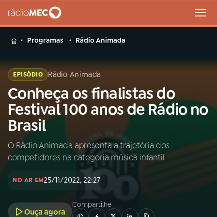
MENU
Programas
Rádio Animada
Rádio Animada
EPISÓDIO
Conheça os finalistas do
Buscar
na
Festival 100 anos de Rádio no
Rádio
Buscar
Brasil
MEC
O Rádio Animada apresenta a trajetória dos
Início
AO VIVO
competidores na categoria música infantil
01
INÍCIO
25/11/2022, 22:27
NO AR EM
Compartilhe
02
A RÁDIO
Ouça agora