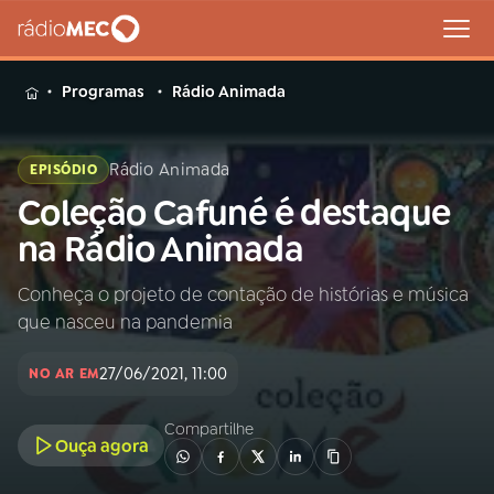
MENU
Programas
Rádio Animada
Rádio Animada
EPISÓDIO
Coleção Cafuné é destaque
Buscar
na
na Rádio Animada
Rádio
Buscar
MEC
Conheça o projeto de contação de histórias e música
que nasceu na pandemia
Início
AO VIVO
27/06/2021, 11:00
NO AR EM
01
INÍCIO
Compartilhe
Ouça agora
02
A RÁDIO