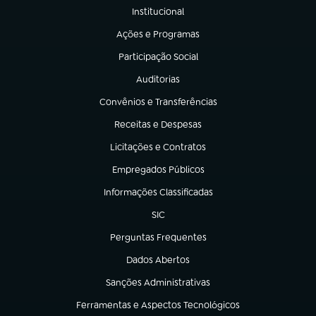
Institucional
(abre em nova aba)
Ações e Programas
(abre em nova aba)
Participação Social
(abre em nova aba)
Auditorias
(abre em nova aba)
Convênios e Transferências
(abre em nova aba)
Receitas e Despesas
(abre em nova aba)
Licitações e Contratos
(abre em nova aba)
Empregados Públicos
(abre em nova aba)
Informações Classificadas
(abre em nova aba)
SIC
(abre em nova aba)
Perguntas Frequentes
(abre em nova aba)
Dados Abertos
(abre em nova aba)
Sanções Administrativas
(abre em nova aba)
Ferramentas e Aspectos Tecnológicos
(abre em nova aba)