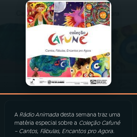
03
PROGRAMAÇÃO
04
PROGRAMAS
05
PODCASTS
06
VIDEOCASTS
07
ÚLTIMAS
A
Rádio Animada
desta semana traz uma
08
PRÊMIO RÁDIO MEC
matéria especial sobre a
Coleção Cafuné
– Cantos, Fábulas, Encantos pro Agora
.
ACOMPANHE A RÁDIO MEC