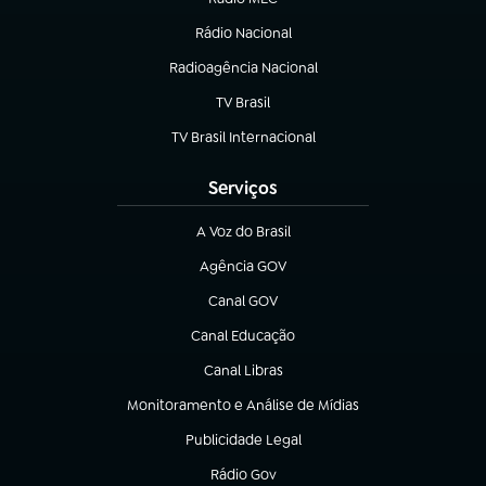
Rádio Nacional
(abre em nova aba)
Radioagência Nacional
(abre em nova aba)
TV Brasil
(abre em nova aba)
TV Brasil Internacional
(abre em nova aba)
Serviços
A Voz do Brasil
(abre em nova aba)
Agência GOV
(abre em nova aba)
Canal GOV
(abre em nova aba)
Canal Educação
(abre em nova aba)
Canal Libras
(abre em nova aba)
Monitoramento e Análise de Mídias
(abre em nova aba)
Publicidade Legal
(abre em nova aba)
Rádio Gov
(abre em nova aba)