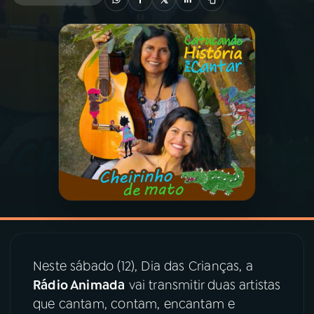
03
PROGRAMAÇÃO
04
PROGRAMAS
05
PODCASTS
06
VIDEOCASTS
07
ÚLTIMAS
Neste sábado (12), Dia das Crianças, a
08
PRÊMIO RÁDIO MEC
Rádio Animada
vai transmitir duas artistas
que cantam, contam, encantam e
ACOMPANHE A RÁDIO MEC