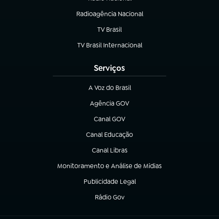
(abre em nova aba)
Radioagência Nacional
(abre em nova aba)
TV Brasil
(abre em nova aba)
TV Brasil Internacional
(abre em nova aba)
Serviços
A Voz do Brasil
(abre em nova aba)
Agência GOV
(abre em nova aba)
Canal GOV
(abre em nova aba)
Canal Educação
(abre em nova aba)
Canal Libras
(abre em nova aba)
Monitoramento e Análise de Mídias
(abre em nova aba)
Publicidade Legal
(abre em nova aba)
Rádio Gov
(abre em nova aba)