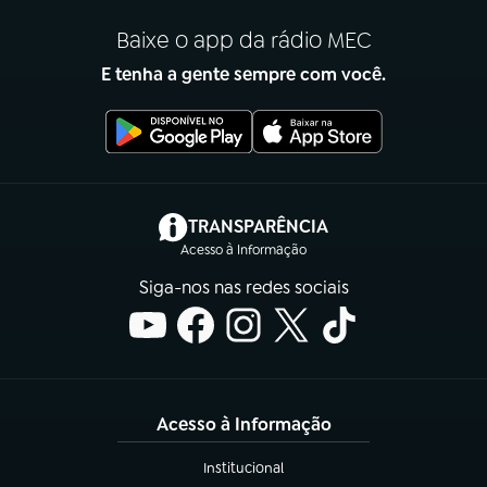
Baixe o app da rádio MEC
E tenha a gente sempre com você.
(abre em nova aba)
TRANSPARÊNCIA
Acesso à Informação
Siga-nos nas redes sociais
Acesso à Informação
Institucional
(abre em nova aba)