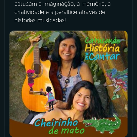
catucam a imaginação, a memória, a
criatividade e a peraltice através de
YouTube
Facebook
histórias musicadas!
Instagram
X
TikTok