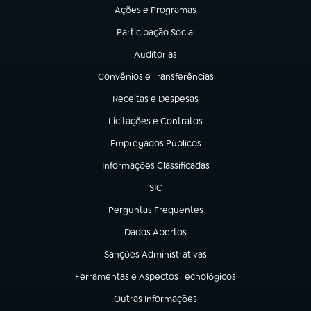
Ações e Programas
(abre em nova aba)
Participação Social
(abre em nova aba)
Auditorias
(abre em nova aba)
Convênios e Transferências
(abre em nova aba)
Receitas e Despesas
(abre em nova aba)
Licitações e Contratos
(abre em nova aba)
Empregados Públicos
(abre em nova aba)
Informações Classificadas
(abre em nova aba)
SIC
(abre em nova aba)
Perguntas Frequentes
(abre em nova aba)
Dados Abertos
(abre em nova aba)
Sanções Administrativas
(abre em nova aba)
Ferramentas e Aspectos Tecnológicos
(abre em nova aba)
Outras Informações
(abre em nova aba)