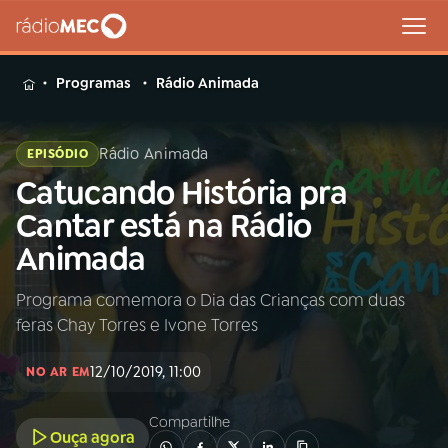
MENU
Programas
Rádio Animada
Rádio Animada
EPISÓDIO
Catucando História pra
Buscar
na
Cantar está na Rádio
Rádio
Buscar
Animada
MEC
Programa comemora o Dia das Crianças com duas
Início
AO VIVO
feras Chay Torres e Ivone Torres
01
INÍCIO
12/10/2019, 11:00
NO AR EM
Compartilhe
02
A RÁDIO
Ouça agora