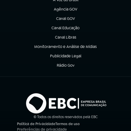
(abre em nova aba)
Agência GOV
(abre em nova aba)
Canal GOV
(abre em nova aba)
Canal Educação
(abre em nova aba)
Canal Libras
(abre em nova aba)
Monitoramento e Análise de Mídias
(abre em nova aba)
Publicidade Legal
(abre em nova aba)
Rádio Gov
(abre em nova aba)
© Todos os direitos reservados pela EBC
Política de Privacidade
Termos de uso
(abre em nova aba)
(abre em nova aba)
Preferências de privacidade