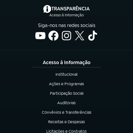
(abre em nova aba)
TRANSPARÊNCIA
Acesso à Informação
Siga-nos nas redes sociais
Acesso à Informação
Institucional
(abre em nova aba)
Ações e Programas
(abre em nova aba)
Participação Social
(abre em nova aba)
Auditorias
(abre em nova aba)
Convênios e Transferências
(abre em nova aba)
Receitas e Despesas
(abre em nova aba)
Licitações e Contratos