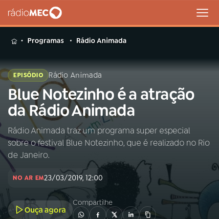
MENU
Programas
Rádio Animada
Rádio Animada
EPISÓDIO
Blue Notezinho é a atração
Buscar
na
da Rádio Animada
Rádio
Buscar
MEC
Rádio Animada traz um programa super especial
sobre o festival Blue Notezinho, que é realizado no Rio
Início
AO VIVO
de Janeiro.
23/03/2019, 12:00
01
INÍCIO
NO AR EM
Compartilhe
Ouça agora
02
A RÁDIO