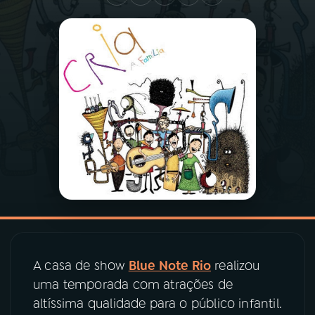
03
PROGRAMAÇÃO
04
PROGRAMAS
05
PODCASTS
06
VIDEOCASTS
07
ÚLTIMAS
A casa de show
Blue Note Rio
realizou
08
PRÊMIO RÁDIO MEC
uma temporada com atrações de
altíssima qualidade para o público infantil.
ACOMPANHE A RÁDIO MEC