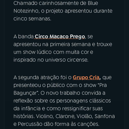
Chamado carinhosamente de Blue
Notezinho, o projeto apresentou durante
YouTube
Facebook
cinco semanas.
Instagram
X
A banda
Circo Macaco Prego
, se
TikTok
apresentou na primeira semana e trouxe
um show lúdico com muita cor e
inspirado no universo circense.
A segunda atração foi o
Grupo Cria
,
que
presenteou o público com o show “Pra
Bagunçar”. O novo trabalho convida a
reflexão sobre os personagens clássicos
da infância e como ressignificar suas
histórias. Violino, Clarone, Violão, Sanfona
e Percussão dão forma às canções.