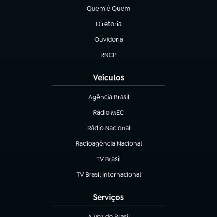
Quem é Quem
(abre em nova aba)
Diretoria
(abre em nova aba)
Ouvidoria
(abre em nova aba)
RNCP
(abre em nova aba)
Veículos
Agência Brasil
(abre em nova aba)
Rádio MEC
Rádio Nacional
(abre em nova aba)
Radioagência Nacional
(abre em nova aba)
TV Brasil
(abre em nova aba)
TV Brasil Internacional
(abre em nova aba)
Serviços
A Voz do Brasil