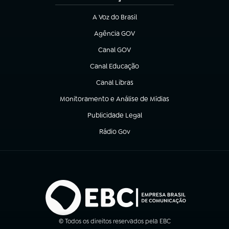
A Voz do Brasil
(abre em nova aba)
Agência GOV
(abre em nova aba)
Canal GOV
(abre em nova aba)
Canal Educação
(abre em nova aba)
Canal Libras
(abre em nova aba)
Monitoramento e Análise de Mídias
(abre em nova aba)
Publicidade Legal
(abre em nova aba)
Rádio Gov
(abre em nova aba)
© Todos os direitos reservados pela EBC