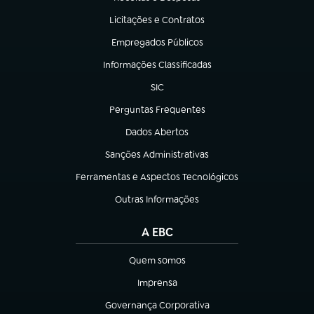
(abre em nova aba)
Licitações e Contratos
(abre em nova aba)
Empregados Públicos
(abre em nova aba)
Informações Classificadas
(abre em nova aba)
SIC
(abre em nova aba)
Perguntas Frequentes
(abre em nova aba)
Dados Abertos
(abre em nova aba)
Sanções Administrativas
(abre em nova aba)
Ferramentas e Aspectos Tecnológicos
(abre em nova aba)
Outras Informações
(abre em nova aba)
A EBC
Quem somos
(abre em nova aba)
Imprensa
(abre em nova aba)
Governança Corporativa
(abre em nova aba)