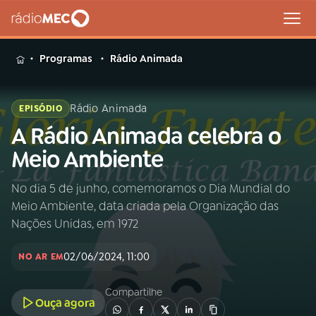
MENU
Programas
Rádio Animada
Rádio Animada
EPISÓDIO
A Rádio Animada celebra o
Buscar
na
Meio Ambiente
Rádio
Buscar
MEC
No dia 5 de junho, comemoramos o Dia Mundial do
Meio Ambiente, data criada pela Organização das
Início
AO VIVO
Nações Unidas, em 1972
02/06/2024, 11:00
01
INÍCIO
NO AR EM
Compartilhe
Ouça agora
02
A RÁDIO