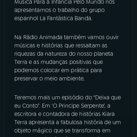
Música Para a Infância Pelo Mundo nós
apresentamos o trabalho do grupo
YouTube
Facebook
espanhol La Fantástica Banda.
Instagram
X
Na Rádio Animada também vamos ouvir
TikTok
músicas e histórias que ressaltam as
riquezas da natureza do nosso planeta
Terra e as mudanças positivas que
podemos colocar em prática para
preservar o meio ambiente.
Teremos mais um episódio do “Deixa que
eu Conto”. Em ‘O Principe Serpente’, a
escritora e contadora de histórias Kiara
Terra apresenta a fabulosa história de um
objeto mágico que se transforma em