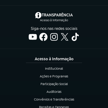
(abre em nova aba)
TRANSPARÊNCIA
Acesso à Informação
Siga-nos nas redes sociais
Acesso à Informação
Institucional
(abre em nova aba)
Ações e Programas
(abre em nova aba)
Participação Social
(abre em nova aba)
Auditorias
(abre em nova aba)
Convênios e Transferências
(abre em nova aba)
Receitas e Despesas