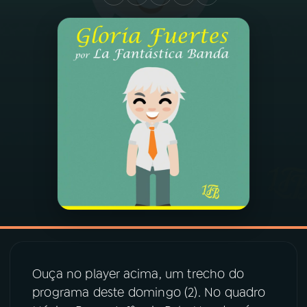
03
PROGRAMAÇÃO
04
PROGRAMAS
05
PODCASTS
06
VIDEOCASTS
07
ÚLTIMAS
08
PRÊMIO RÁDIO MEC
Ouça no player acima, um trecho do
programa deste domingo (2). No quadro
ACOMPANHE A RÁDIO MEC