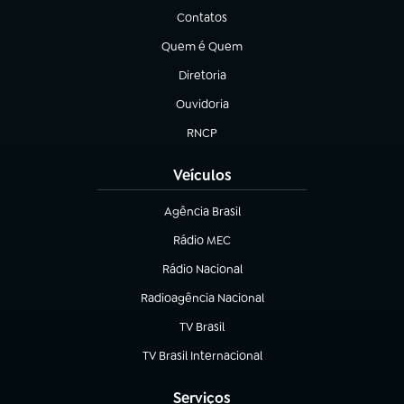
Contatos
(abre em nova aba)
Quem é Quem
(abre em nova aba)
Diretoria
(abre em nova aba)
Ouvidoria
(abre em nova aba)
RNCP
(abre em nova aba)
Veículos
Agência Brasil
(abre em nova aba)
Rádio MEC
Rádio Nacional
(abre em nova aba)
Radioagência Nacional
(abre em nova aba)
TV Brasil
(abre em nova aba)
TV Brasil Internacional
(abre em nova aba)
Serviços