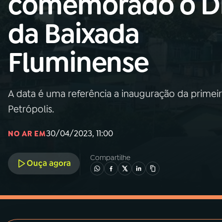
comemorado o D
MEC
da Baixada
01
INÍCIO
Fluminense
02
A RÁDIO
A data é uma referência a inauguração da primeira
03
PROGRAMAÇÃO
Petrópolis.
04
PROGRAMAS
30/04/2023, 11:00
NO AR EM
Compartilhe
05
PODCASTS
Ouça agora
06
VIDEOCASTS