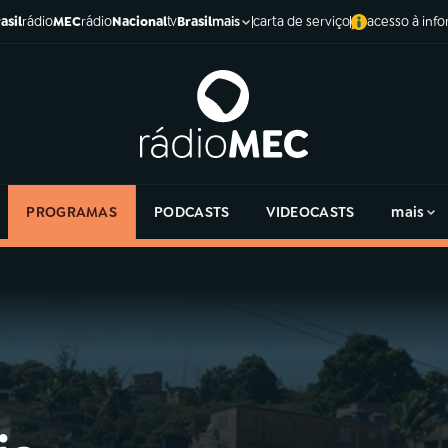
asil
rádio
MEC
rádio
Nacional
tv
Brasil
carta de serviço
acesso à inf
mais
PROGRAMAS
PODCASTS
VIDEOCASTS
mais