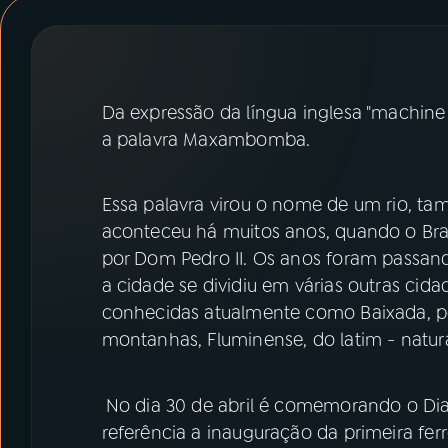
07
ÚLTIMAS
08
PRÊMIO RÁDIO MEC
Da expressão da língua inglesa "machin
a palavra Maxambomba.
ACOMPANHE A RÁDIO MEC
YouTube
Facebook
Essa palavra virou o nome de um rio, t
aconteceu há muitos anos, quando o Bra
Instagram
X
por Dom Pedro II. Os anos foram passando,
a cidade se dividiu em várias outras cida
TikTok
conhecidas atualmente como Baixada, p
montanhas, Fluminense, do latim - natur
No dia 30 de abril é comemorando o Dia
referência a inauguração da primeira ferro