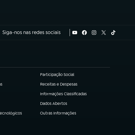
Siga-nos nas redes sociais
Participação Social
(abre em nova aba)
as
Receitas e Despesas
(abre em nova aba)
Informações Classificadas
(abre em nova aba)
Dados Abertos
(abre em nova aba)
Tecnológicos
Outras Informações
(abre em nova aba)