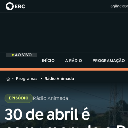
agência
Br
AO VIVO
INÍCIO
A RÁDIO
PROGRAMAÇÃO
MENU
Programas
Rádio Animada
Buscar
na
Rádio Animada
EPISÓDIO
Rádio
Buscar
MEC
30 de abril é
Buscar
na
Rádio
Início
AO VIVO