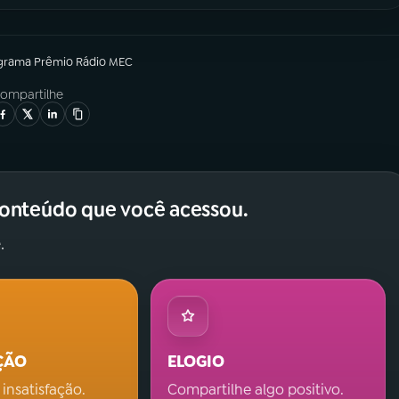
grama
Prêmio Rádio MEC
ompartilhe
conteúdo que você acessou.
.
ÇÃO
ELOGIO
 insatisfação.
Compartilhe algo positivo.