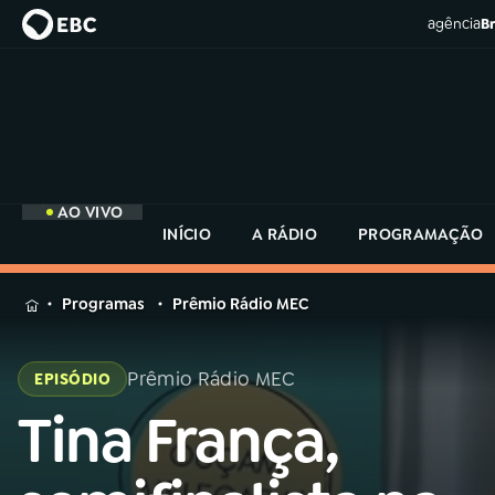
agência
Br
AO VIVO
INÍCIO
A RÁDIO
PROGRAMAÇÃO
MENU
Programas
Prêmio Rádio MEC
Buscar
na
Prêmio Rádio MEC
EPISÓDIO
Rádio
Buscar
MEC
Tina França,
Buscar
na
Rádio
Início
AO VIVO