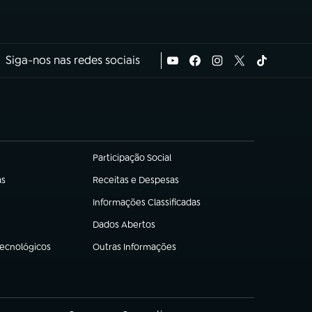
Siga-nos nas redes sociais
Participação Social
(abre em nova aba)
as
Receitas e Despesas
(abre em nova aba)
Informações Classificadas
(abre em nova aba)
Dados Abertos
(abre em nova aba)
Tecnológicos
Outras Informações
(abre em nova aba)