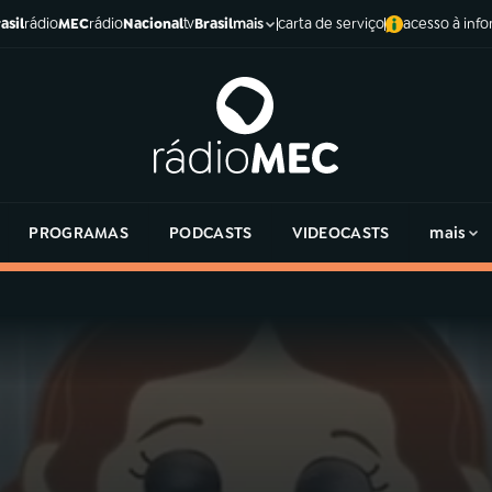
asil
rádio
MEC
rádio
Nacional
tv
Brasil
carta de serviço
acesso à inf
mais
PROGRAMAS
PODCASTS
VIDEOCASTS
mais