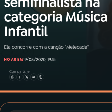
semifinalista na
MEC
categoria Música
01
INÍCIO
Infantil
02
A RÁDIO
Ela concorre com a canção "Melecada"
03
PROGRAMAÇÃO
19/08/2020, 19:15
NO AR EM
04
PROGRAMAS
Compartilhe
05
PODCASTS
06
VIDEOCASTS