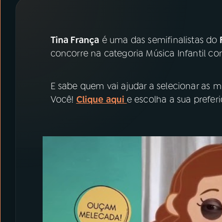
07
ÚLTIMAS
08
PRÊMIO RÁDIO MEC
Tina França
é uma das semifinalistas do
F
concorre na categoria Música Infantil c
ACOMPANHE A RÁDIO MEC
E sabe quem vai ajudar a selecionar as m
YouTube
Facebook
Você!
Clique aqui
e escolha a sua prefer
Instagram
X
TikTok