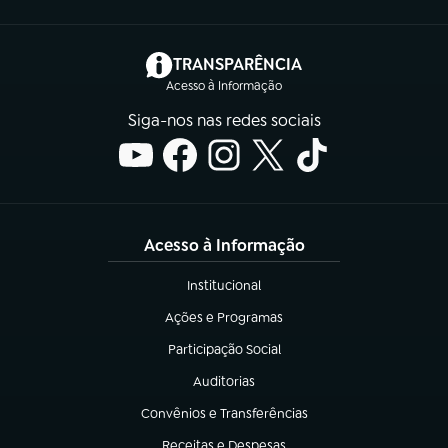
(abre em nova aba)
TRANSPARÊNCIA
Acesso à Informação
Siga-nos nas redes sociais
Acesso à Informação
Institucional
(abre em nova aba)
Ações e Programas
(abre em nova aba)
Participação Social
(abre em nova aba)
Auditorias
(abre em nova aba)
Convênios e Transferências
(abre em nova aba)
Receitas e Despesas