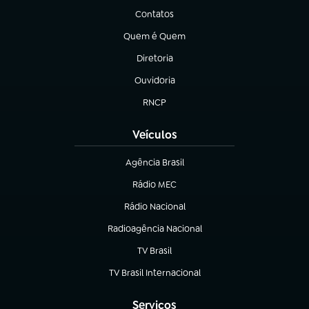
Contatos
(abre em nova aba)
Quem é Quem
(abre em nova aba)
Diretoria
(abre em nova aba)
Ouvidoria
(abre em nova aba)
RNCP
(abre em nova aba)
Veículos
Agência Brasil
(abre em nova aba)
Rádio MEC
Rádio Nacional
(abre em nova aba)
Radioagência Nacional
(abre em nova aba)
TV Brasil
(abre em nova aba)
TV Brasil Internacional
(abre em nova aba)
Serviços