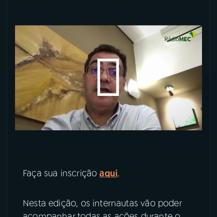
YouTube
Facebook
Instagram
X
TikTok
Faça sua inscrição
aqui
.
Nesta edição, os internautas vão poder
acompanhar todas as ações durante o