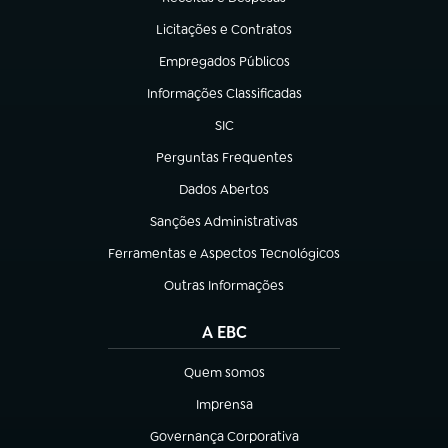
(abre em nova aba)
Licitações e Contratos
(abre em nova aba)
Empregados Públicos
(abre em nova aba)
Informações Classificadas
(abre em nova aba)
SIC
(abre em nova aba)
Perguntas Frequentes
(abre em nova aba)
Dados Abertos
(abre em nova aba)
Sanções Administrativas
(abre em nova aba)
Ferramentas e Aspectos Tecnológicos
(abre em nova aba)
Outras Informações
(abre em nova aba)
A EBC
Quem somos
(abre em nova aba)
Imprensa
(abre em nova aba)
Governança Corporativa
(abre em nova aba)