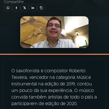
Compartilhe
03
PROGRAMAÇÃO
04
PROGRAMAS
05
PODCASTS
06
VIDEOCASTS
O saxofonista e compositor Roberto
07
ÚLTIMAS
Teixeira, vencedor na categoria Música
Instrumental na edição de 2019, contou
um pouco da sua experiência. O músico
08
PRÊMIO RÁDIO MEC
convida também artistas de todo o país a
participarem de edição de 2020.
ACOMPANHE A RÁDIO MEC