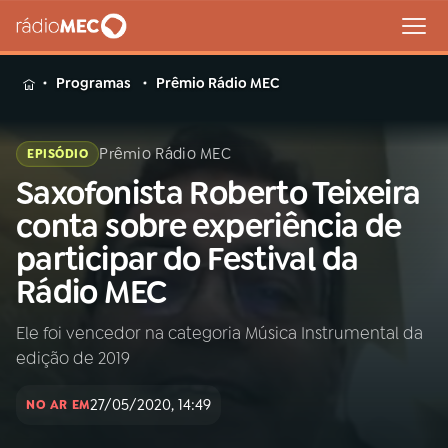
MENU
Programas
Prêmio Rádio MEC
Prêmio Rádio MEC
EPISÓDIO
Saxofonista Roberto Teixeira
Buscar
na
conta sobre experiência de
Rádio
Buscar
participar do Festival da
MEC
Rádio MEC
Início
AO VIVO
Ele foi vencedor na categoria Música Instrumental da
edição de 2019
01
INÍCIO
27/05/2020, 14:49
NO AR EM
02
A RÁDIO