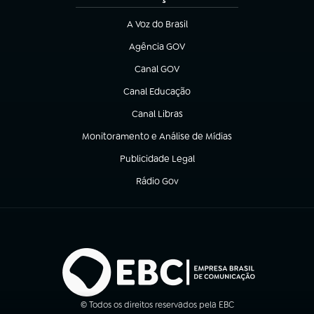
A Voz do Brasil
(abre em nova aba)
Agência GOV
(abre em nova aba)
Canal GOV
(abre em nova aba)
Canal Educação
(abre em nova aba)
Canal Libras
(abre em nova aba)
Monitoramento e Análise de Mídias
(abre em nova aba)
Publicidade Legal
(abre em nova aba)
Rádio Gov
(abre em nova aba)
© Todos os direitos reservados pela EBC