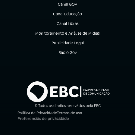
Canal GOV
(abre em nova aba)
Canal Educação
(abre em nova aba)
Canal Libras
(abre em nova aba)
Monitoramento e Análise de Mídias
(abre em nova aba)
Publicidade Legal
(abre em nova aba)
Rádio Gov
(abre em nova aba)
© Todos os direitos reservados pela EBC
Política de Privacidade
Termos de uso
(abre em nova aba)
(abre em nova aba)
Preferências de privacidade