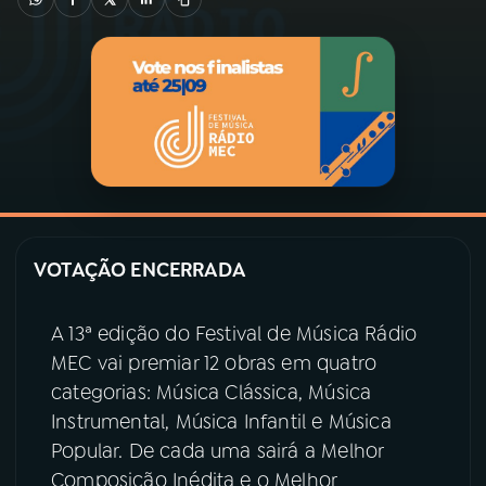
03
PROGRAMAÇÃO
04
PROGRAMAS
05
PODCASTS
VOTAÇÃO ENCERRADA
06
VIDEOCASTS
A 13ª edição do Festival de Música Rádio
07
ÚLTIMAS
MEC vai premiar 12 obras em quatro
categorias: Música Clássica, Música
08
PRÊMIO RÁDIO MEC
Instrumental, Música Infantil e Música
Popular. De cada uma sairá a Melhor
Composição Inédita e o Melhor
ACOMPANHE A RÁDIO MEC