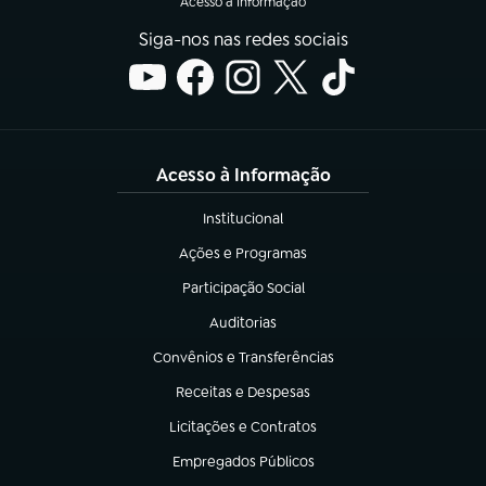
Acesso à Informação
Siga-nos nas redes sociais
Acesso à Informação
Institucional
(abre em nova aba)
Ações e Programas
(abre em nova aba)
Participação Social
(abre em nova aba)
Auditorias
(abre em nova aba)
Convênios e Transferências
(abre em nova aba)
Receitas e Despesas
(abre em nova aba)
Licitações e Contratos
(abre em nova aba)
Empregados Públicos
(abre em nova aba)