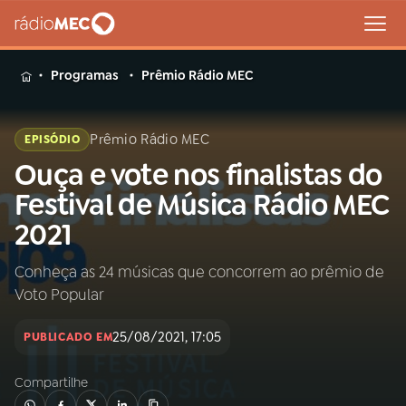
MENU
Programas
Prêmio Rádio MEC
Prêmio Rádio MEC
EPISÓDIO
Ouça e vote nos finalistas do
Buscar
na
Festival de Música Rádio MEC
Rádio
Buscar
2021
MEC
Conheça as 24 músicas que concorrem ao prêmio de
Início
AO VIVO
Voto Popular
01
INÍCIO
25/08/2021, 17:05
PUBLICADO EM
Compartilhe
02
A RÁDIO