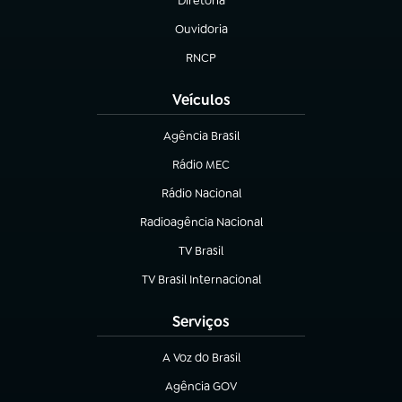
Diretoria
(abre em nova aba)
Ouvidoria
(abre em nova aba)
RNCP
(abre em nova aba)
Veículos
Agência Brasil
(abre em nova aba)
Rádio MEC
Rádio Nacional
(abre em nova aba)
Radioagência Nacional
(abre em nova aba)
TV Brasil
(abre em nova aba)
TV Brasil Internacional
(abre em nova aba)
Serviços
A Voz do Brasil
(abre em nova aba)
Agência GOV
(abre em nova aba)