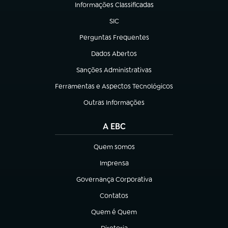
Informações Classificadas
(abre em nova aba)
SIC
(abre em nova aba)
Perguntas Frequentes
(abre em nova aba)
Dados Abertos
(abre em nova aba)
Sanções Administrativas
(abre em nova aba)
Ferramentas e Aspectos Tecnológicos
(abre em nova aba)
Outras Informações
(abre em nova aba)
A EBC
Quem somos
(abre em nova aba)
Imprensa
(abre em nova aba)
Governança Corporativa
(abre em nova aba)
Contatos
(abre em nova aba)
Quem é Quem
(abre em nova aba)