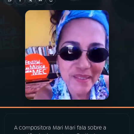
03
PROGRAMAÇÃO
04
PROGRAMAS
05
PODCASTS
06
VIDEOCASTS
07
ÚLTIMAS
08
PRÊMIO RÁDIO MEC
A compositora Mari Mari fala sobre a
ACOMPANHE A RÁDIO MEC