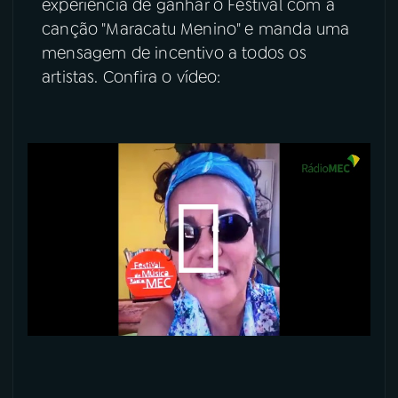
experiência de ganhar o Festival com a
canção "Maracatu Menino" e manda uma
YouTube
Facebook
mensagem de incentivo a todos os
artistas. Confira o vídeo:
Instagram
X
TikTok