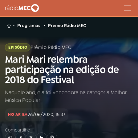
MENU
Programas
Prêmio Rádio MEC
Prêmio Rádio MEC
EPISÓDIO
Mari Mari relembra
Buscar
na
participação na edição de
Rádio
Buscar
2018 do Festival
MEC
Naquele ano, ela foi vencedora na categoria Melhor
Início
AO VIVO
Música Popular
01
INÍCIO
26/06/2020, 15:37
NO AR EM
Compartilhe
02
A RÁDIO