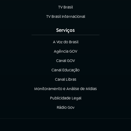
TV Brasil
(abre em nova aba)
TV Brasil Internacional
(abre em nova aba)
Serviços
A Voz do Brasil
(abre em nova aba)
Agência GOV
(abre em nova aba)
Canal GOV
(abre em nova aba)
Canal Educação
(abre em nova aba)
Canal Libras
(abre em nova aba)
Monitoramento e Análise de Mídias
(abre em nova aba)
Publicidade Legal
(abre em nova aba)
Rádio Gov
(abre em nova aba)