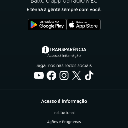
Baixe o app da rádio MEC
E tenha a gente sempre com você.
(abre em nova aba)
TRANSPARÊNCIA
Acesso à Informação
Siga-nos nas redes sociais
Acesso à Informação
Institucional
(abre em nova aba)
Ações e Programas
(abre em nova aba)