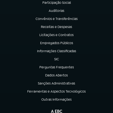
Participação Social
(abre em nova aba)
Auditorias
(abre em nova aba)
Convênios e Transferências
(abre em nova aba)
Receitas e Despesas
(abre em nova aba)
Licitações e Contratos
(abre em nova aba)
Empregados Públicos
(abre em nova aba)
Informações Classificadas
(abre em nova aba)
SIC
(abre em nova aba)
Perguntas Frequentes
(abre em nova aba)
Dados Abertos
(abre em nova aba)
Sanções Administrativas
(abre em nova aba)
Ferramentas e Aspectos Tecnológicos
(abre em nova aba)
Outras Informações
(abre em nova aba)
A EBC