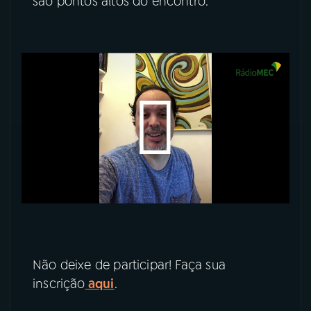
são pontos altos do encontro.
YouTube
Facebook
Instagram
X
TikTok
Não deixe de participar! Faça sua
inscrição
aqui
.