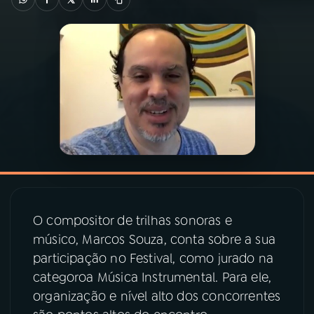
03
PROGRAMAÇÃO
04
PROGRAMAS
05
PODCASTS
06
VIDEOCASTS
07
ÚLTIMAS
O compositor de trilhas sonoras e
músico, Marcos Souza, conta sobre a sua
participação no Festival, como jurado na
08
PRÊMIO RÁDIO MEC
categoroa Música Instrumental. Para ele,
organização e nível alto dos concorrentes
ACOMPANHE A RÁDIO MEC