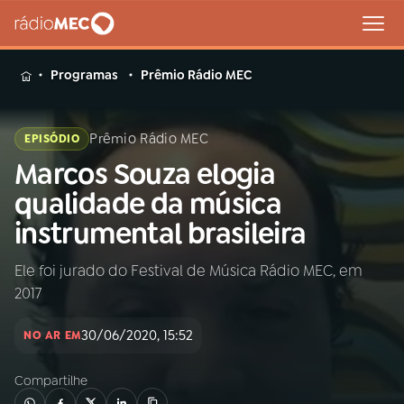
MENU
Programas
Prêmio Rádio MEC
Prêmio Rádio MEC
EPISÓDIO
Marcos Souza elogia
Buscar
na
qualidade da música
Rádio
Buscar
instrumental brasileira
MEC
Ele foi jurado do Festival de Música Rádio MEC, em
Início
AO VIVO
2017
01
INÍCIO
30/06/2020, 15:52
NO AR EM
Compartilhe
02
A RÁDIO