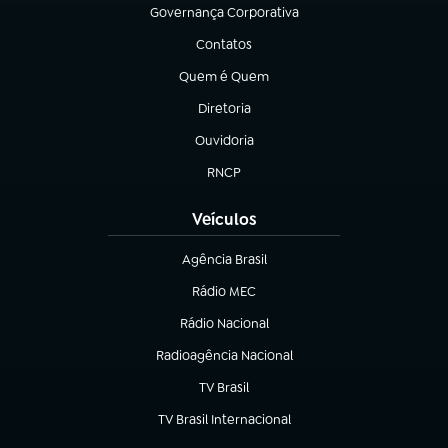
Governança Corporativa
(abre em nova aba)
Contatos
(abre em nova aba)
Quem é Quem
(abre em nova aba)
Diretoria
(abre em nova aba)
Ouvidoria
(abre em nova aba)
RNCP
(abre em nova aba)
Veículos
Agência Brasil
(abre em nova aba)
Rádio MEC
Rádio Nacional
(abre em nova aba)
Radioagência Nacional
(abre em nova aba)
TV Brasil
(abre em nova aba)
TV Brasil Internacional
(abre em nova aba)