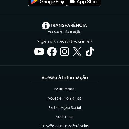
(abre em nova aba)
TRANSPARÊNCIA
Acesso à Informação
Siga-nos nas redes sociais
Acesso à Informação
Institucional
(abre em nova aba)
Ações e Programas
(abre em nova aba)
Participação Social
(abre em nova aba)
Auditorias
(abre em nova aba)
Convênios e Transferências
(abre em nova aba)