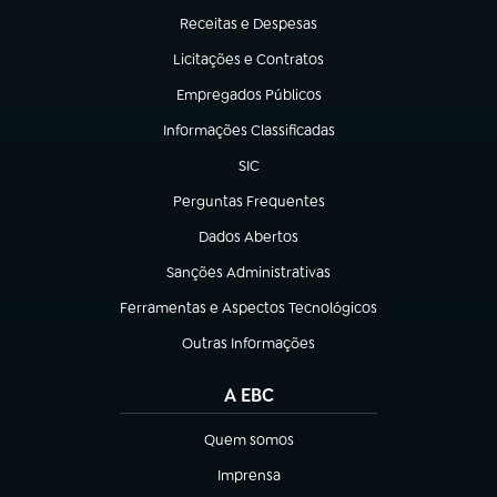
Receitas e Despesas
(abre em nova aba)
Licitações e Contratos
(abre em nova aba)
Empregados Públicos
(abre em nova aba)
Informações Classificadas
(abre em nova aba)
SIC
(abre em nova aba)
Perguntas Frequentes
(abre em nova aba)
Dados Abertos
(abre em nova aba)
Sanções Administrativas
(abre em nova aba)
Ferramentas e Aspectos Tecnológicos
(abre em nova aba)
Outras Informações
(abre em nova aba)
A EBC
Quem somos
(abre em nova aba)
Imprensa
(abre em nova aba)