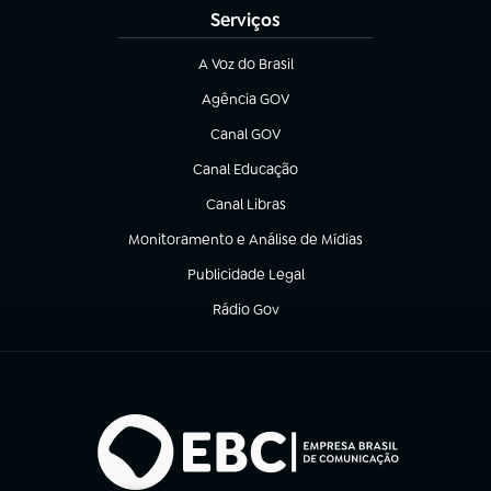
Serviços
A Voz do Brasil
(abre em nova aba)
Agência GOV
(abre em nova aba)
Canal GOV
(abre em nova aba)
Canal Educação
(abre em nova aba)
Canal Libras
(abre em nova aba)
Monitoramento e Análise de Mídias
(abre em nova aba)
Publicidade Legal
(abre em nova aba)
Rádio Gov
(abre em nova aba)