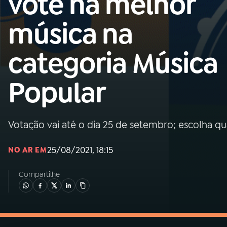
vote na melhor
MEC
música na
01
INÍCIO
categoria Música
02
A RÁDIO
Popular
03
PROGRAMAÇÃO
Votação vai até o dia 25 de setembro; escolha q
04
PROGRAMAS
25/08/2021, 18:15
NO AR EM
05
PODCASTS
Compartilhe
06
VIDEOCASTS