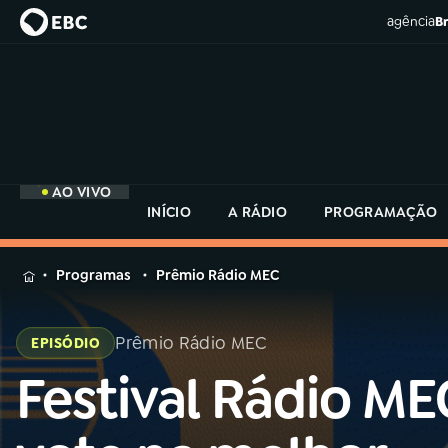
agência
Br
AO VIVO
INÍCIO
A RÁDIO
PROGRAMAÇÃO
MENU
Programas
Prêmio Rádio MEC
Buscar
na
Prêmio Rádio MEC
EPISÓDIO
Rádio
Buscar
MEC
Festival Rádio ME
Buscar
na
Rádio
Início
AO VIVO