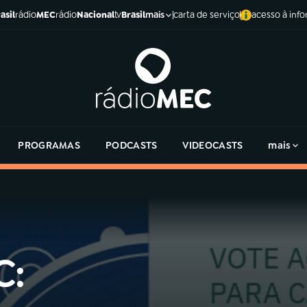
asil
rádio
MEC
rádio
Nacional
tv
Brasil
carta de serviço
acesso à inf
mais
PROGRAMAS
PODCASTS
VIDEOCASTS
mais
C: