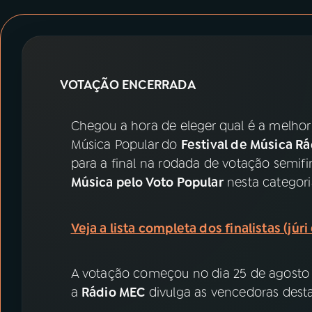
07
ÚLTIMAS
08
PRÊMIO RÁDIO MEC
VOTAÇÃO ENCERRADA
ACOMPANHE A RÁDIO MEC
Chegou a hora de eleger qual é a melhor
YouTube
Facebook
Música Popular do
Festival de Música R
para a final na rodada de votação semif
Instagram
X
Música pelo Voto Popular
nesta categori
TikTok
Veja a lista completa dos finalistas (júr
A votação começou no dia 25 de agosto 
a
Rádio MEC
divulga as vencedoras desta