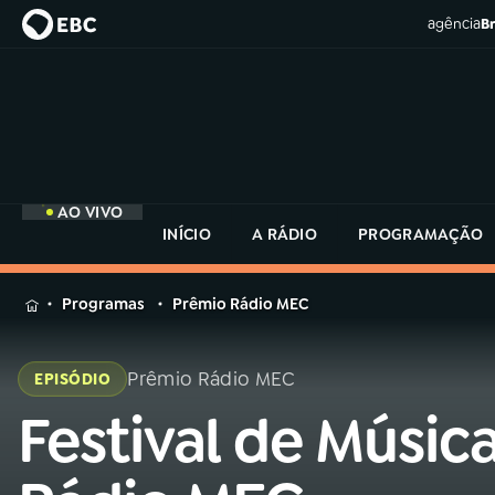
agência
Br
AO VIVO
INÍCIO
A RÁDIO
PROGRAMAÇÃO
MENU
Programas
Prêmio Rádio MEC
Buscar
na
Prêmio Rádio MEC
EPISÓDIO
Rádio
Buscar
MEC
Festival de Músic
Buscar
na
Rádio
Início
AO VIVO