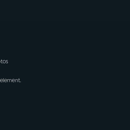
otos
 element.