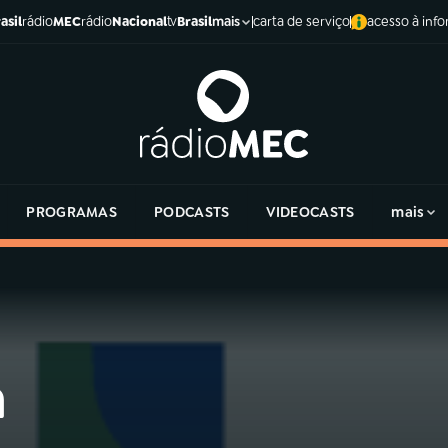
asil
rádio
MEC
rádio
Nacional
tv
Brasil
carta de serviço
acesso à inf
mais
PROGRAMAS
PODCASTS
VIDEOCASTS
mais
a