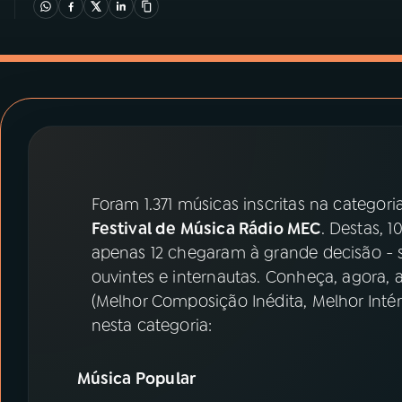
07
ÚLTIMAS
08
PRÊMIO RÁDIO MEC
ACOMPANHE A RÁDIO MEC
YouTube
Facebook
Foram 1.371 músicas inscritas na categori
Instagram
X
Festival de Música Rádio MEC
. Destas, 1
apenas 12 chegaram à grande decisão - se
TikTok
ouvintes e internautas. Conheça, agora, 
(Melhor Composição Inédita, Melhor Intér
nesta categoria:
Música Popular