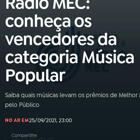
Rádio MEC:
MEC
conheça os
01
INÍCIO
vencedores da
02
A RÁDIO
categoria Música
03
PROGRAMAÇÃO
Popular
04
PROGRAMAS
Saiba quais músicas levam os prêmios de Melhor M
05
PODCASTS
pelo Público
25/09/2021, 23:00
NO AR EM
06
VIDEOCASTS
Compartilhe