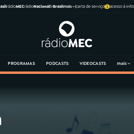
asil
rádio
MEC
rádio
Nacional
tv
Brasil
carta de serviço
acesso à inf
mais
PROGRAMAS
PODCASTS
VIDEOCASTS
mais
a