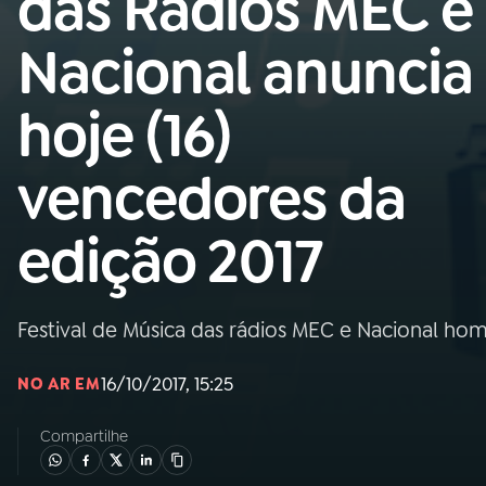
das Rádios MEC e
MEC
Nacional anuncia
01
INÍCIO
hoje (16)
02
A RÁDIO
vencedores da
03
PROGRAMAÇÃO
edição 2017
04
PROGRAMAS
Festival de Música das rádios MEC e Nacional h
05
PODCASTS
16/10/2017, 15:25
NO AR EM
06
VIDEOCASTS
Compartilhe