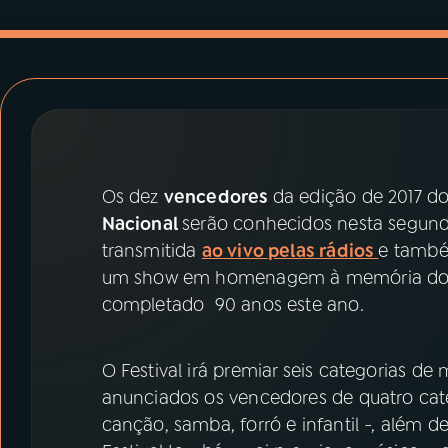
07
ÚLTIMAS
08
PRÊMIO RÁDIO MEC
ACOMPANHE A RÁDIO MEC
YouTube
Facebook
Os dez
vencedores
da edição de 2017 d
Nacional
serão conhecidos nesta segunda-
Instagram
X
transmitida
ao vivo pelas rádios
e também
um show em homenagem à memória do c
TikTok
completado 90 anos este ano.
O Festival irá premiar seis categorias de 
anunciados os vencedores de quatro cate
canção, samba, forró e infantil -, além d