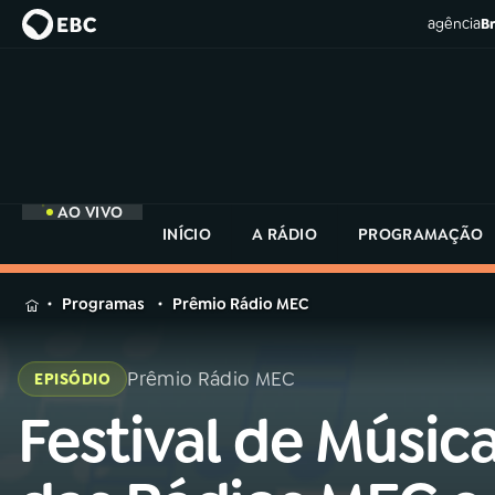
agência
Br
AO VIVO
INÍCIO
A RÁDIO
PROGRAMAÇÃO
MENU
Programas
Prêmio Rádio MEC
Buscar
na
Prêmio Rádio MEC
EPISÓDIO
Rádio
Buscar
MEC
Festival de Músic
Buscar
na
Rádio
Início
AO VIVO