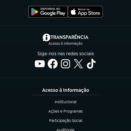
(abre em nova aba)
TRANSPARÊNCIA
Acesso à Informação
Siga-nos nas redes sociais
Acesso à Informação
Institucional
(abre em nova aba)
Ações e Programas
(abre em nova aba)
Participação Social
(abre em nova aba)
Auditorias