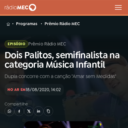
MENU
Programas
Prêmio Rádio MEC
Prêmio Rádio MEC
EPISÓDIO
Dois Palitos, semifinalista na
Buscar
na
categoria Música Infantil
Rádio
Buscar
MEC
Dupla concorre com a canção "Amar sem Medidas"
Início
AO VIVO
18/08/2020, 14:02
NO AR EM
Compartilhe
01
INÍCIO
02
A RÁDIO