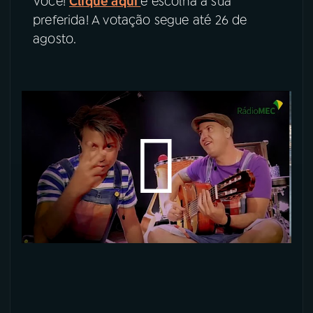
Você!
Clique aqui
e escolha a sua
preferida! A votação segue até 26 de
YouTube
Facebook
agosto.
Instagram
X
TikTok