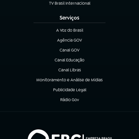
TV Brasil Internacional
(abre em nova aba)
Serviços
A Voz do Brasil
(abre em nova aba)
Agência GOV
(abre em nova aba)
Canal GOV
(abre em nova aba)
Canal Educação
(abre em nova aba)
Canal Libras
(abre em nova aba)
Monitoramento e Análise de Mídias
(abre em nova aba)
Publicidade Legal
(abre em nova aba)
Rádio Gov
(abre em nova aba)