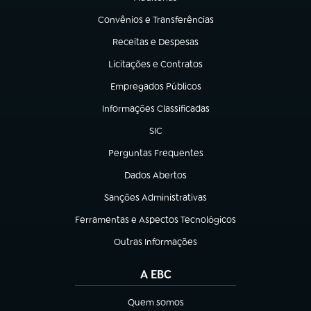
(abre em nova aba)
Convênios e Transferências
(abre em nova aba)
Receitas e Despesas
(abre em nova aba)
Licitações e Contratos
(abre em nova aba)
Empregados Públicos
(abre em nova aba)
Informações Classificadas
(abre em nova aba)
SIC
(abre em nova aba)
Perguntas Frequentes
(abre em nova aba)
Dados Abertos
(abre em nova aba)
Sanções Administrativas
(abre em nova aba)
Ferramentas e Aspectos Tecnológicos
(abre em nova aba)
Outras Informações
(abre em nova aba)
A EBC
Quem somos
(abre em nova aba)