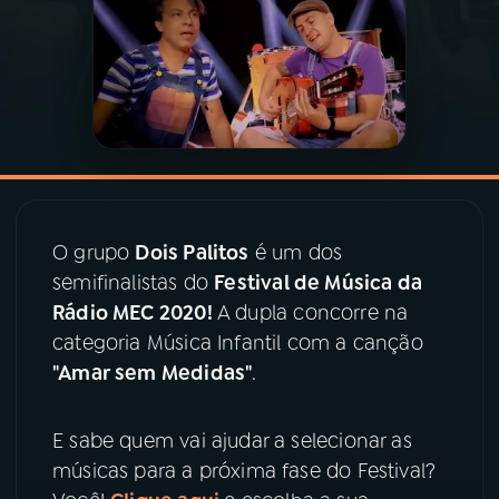
03
PROGRAMAÇÃO
04
PROGRAMAS
05
PODCASTS
O grupo
Dois Palitos
é um dos
06
VIDEOCASTS
semifinalistas do
Festival de Música da
Rádio MEC 2020!
A dupla concorre na
categoria Música Infantil com a canção
07
ÚLTIMAS
"Amar sem Medidas"
.
08
PRÊMIO RÁDIO MEC
E sabe quem vai ajudar a selecionar as
músicas para a próxima fase do Festival?
ACOMPANHE A RÁDIO MEC