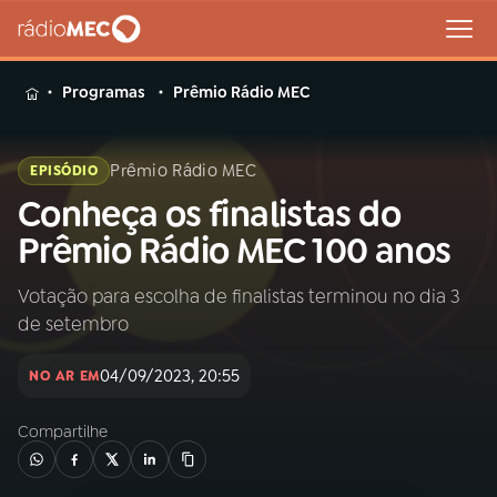
MENU
Programas
Prêmio Rádio MEC
Prêmio Rádio MEC
EPISÓDIO
Conheça os finalistas do
Buscar
na
Prêmio Rádio MEC 100 anos
Rádio
Buscar
MEC
Votação para escolha de finalistas terminou no dia 3
de setembro
Início
AO VIVO
04/09/2023, 20:55
NO AR EM
01
INÍCIO
Compartilhe
02
A RÁDIO