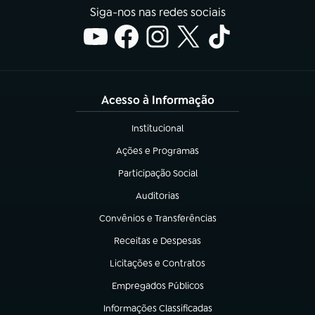
Siga-nos nas redes sociais
Acesso à Informação
Institucional
(abre em nova aba)
Ações e Programas
(abre em nova aba)
Participação Social
(abre em nova aba)
Auditorias
(abre em nova aba)
Convênios e Transferências
(abre em nova aba)
Receitas e Despesas
(abre em nova aba)
Licitações e Contratos
(abre em nova aba)
Empregados Públicos
(abre em nova aba)
Informações Classificadas
(abre em nova aba)