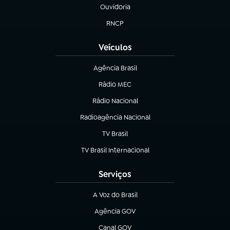
Ouvidoria
(abre em nova aba)
RNCP
(abre em nova aba)
Veículos
Agência Brasil
(abre em nova aba)
Rádio MEC
Rádio Nacional
(abre em nova aba)
Radioagência Nacional
(abre em nova aba)
TV Brasil
(abre em nova aba)
TV Brasil Internacional
(abre em nova aba)
Serviços
A Voz do Brasil
(abre em nova aba)
Agência GOV
(abre em nova aba)
Canal GOV