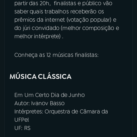
partir das 20h, finalistas e público vão
saber quais trabalhos receberão os
YouTube
Facebook
prêmios da internet (votação popular) e
do júri convidado (melhor composição e
Instagram
X
melhor intérprete) .
TikTok
Conheça as 12 músicas finalistas:
MÚSICA CLÁSSICA
Em Um Certo Dia de Junho
Autor: Ivanov Basso
Intérpretes: Orquestra de Câmara da
UFPel
UF: RS