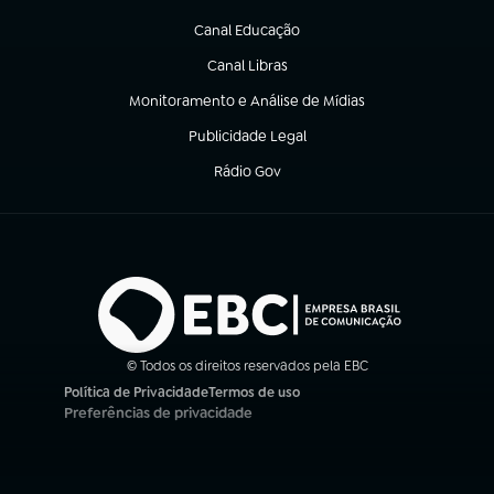
(abre em nova aba)
Canal Educação
(abre em nova aba)
Canal Libras
(abre em nova aba)
Monitoramento e Análise de Mídias
(abre em nova aba)
Publicidade Legal
(abre em nova aba)
Rádio Gov
(abre em nova aba)
© Todos os direitos reservados pela EBC
Política de Privacidade
Termos de uso
(abre em nova aba)
(abre em nova aba)
Preferências de privacidade