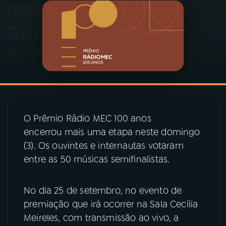
03
PROGRAMAÇÃO
04
PROGRAMAS
05
PODCASTS
O Prêmio Rádio MEC 100 anos
06
VIDEOCASTS
encerrou mais uma etapa neste domingo
(3). Os ouvintes e internautas votaram
07
ÚLTIMAS
entre as 50 músicas semifinalistas.
No dia 25 de setembro, no evento de
08
PRÊMIO RÁDIO MEC
premiação que irá ocorrer na Sala Cecília
Meireles, com transmissão ao vivo, a
ACOMPANHE A RÁDIO MEC