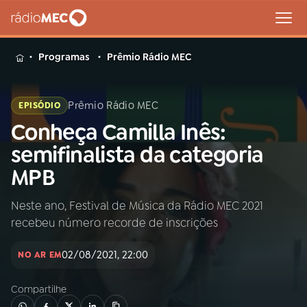
MENU
Programas
Prêmio Rádio MEC
Prêmio Rádio MEC
EPISÓDIO
Conheça Camilla Inês:
Buscar
na
semifinalista da categoria
Rádio
Buscar
MPB
MEC
Neste ano, Festival de Música da Rádio MEC 2021
Início
AO VIVO
recebeu número recorde de inscrições
01
INÍCIO
02/08/2021, 22:00
NO AR EM
Compartilhe
02
A RÁDIO