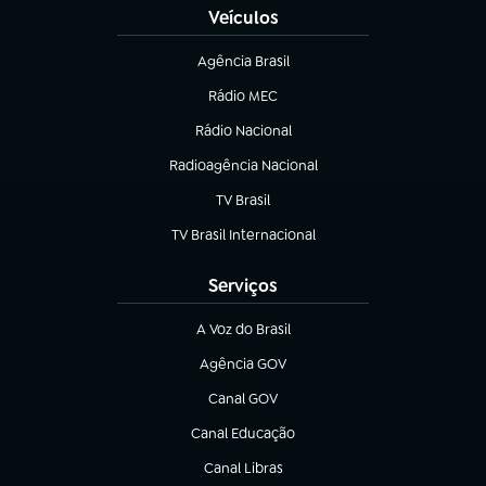
Veículos
Agência Brasil
(abre em nova aba)
Rádio MEC
Rádio Nacional
(abre em nova aba)
Radioagência Nacional
(abre em nova aba)
TV Brasil
(abre em nova aba)
TV Brasil Internacional
(abre em nova aba)
Serviços
A Voz do Brasil
(abre em nova aba)
Agência GOV
(abre em nova aba)
Canal GOV
(abre em nova aba)
Canal Educação
(abre em nova aba)
Canal Libras
(abre em nova aba)