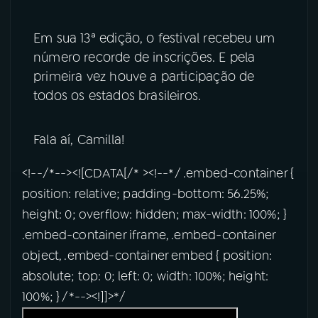
Em sua 13ª edição, o festival recebeu um
número recorde de inscrições. E pela
primeira vez houve a participação de
todos os estados brasileiros.
Fala aí, Camilla!
<!--/*--><![CDATA[/* ><!--*/ .embed-container {
position: relative; padding-bottom: 56.25%;
height: 0; overflow: hidden; max-width: 100%; }
.embed-container iframe, .embed-container
object, .embed-container embed { position:
absolute; top: 0; left: 0; width: 100%; height:
100%; } /*--><!]]>*/