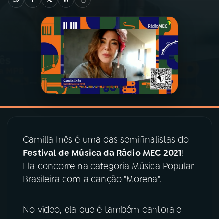
03
PROGRAMAÇÃO
04
PROGRAMAS
05
PODCASTS
06
VIDEOCASTS
Camilla Inês é uma das semifinalistas do
Festival de Música da Rádio MEC 2021
!
07
ÚLTIMAS
Ela concorre na categoria Música Popular
Brasileira com a canção "Morena".
08
PRÊMIO RÁDIO MEC
No vídeo, ela que é também cantora e
ACOMPANHE A RÁDIO MEC