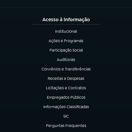
Acesso à Informação
Institucional
(abre em nova aba)
Ações e Programas
(abre em nova aba)
Participação Social
(abre em nova aba)
Auditorias
(abre em nova aba)
Convênios e Transferências
(abre em nova aba)
Receitas e Despesas
(abre em nova aba)
Licitações e Contratos
(abre em nova aba)
Empregados Públicos
(abre em nova aba)
Informações Classificadas
(abre em nova aba)
SIC
(abre em nova aba)
Perguntas Frequentes
(abre em nova aba)