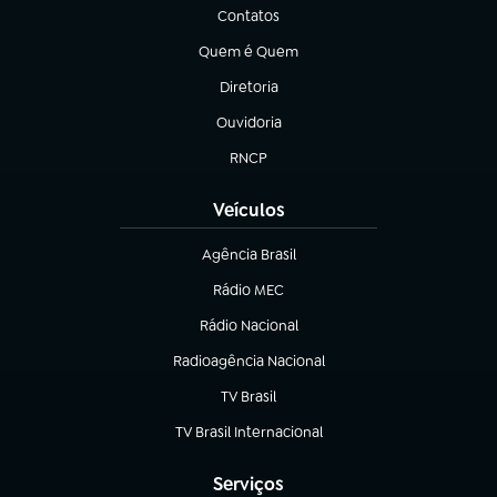
Contatos
(abre em nova aba)
Quem é Quem
(abre em nova aba)
Diretoria
(abre em nova aba)
Ouvidoria
(abre em nova aba)
RNCP
(abre em nova aba)
Veículos
Agência Brasil
(abre em nova aba)
Rádio MEC
Rádio Nacional
(abre em nova aba)
Radioagência Nacional
(abre em nova aba)
TV Brasil
(abre em nova aba)
TV Brasil Internacional
(abre em nova aba)
Serviços