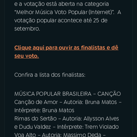
e a votação está aberta na categoria
“Melhor Música Voto Popular (Internet)”. A
YouTube
Facebook
votação popular acontece até 25 de
setembro.
Instagram
X
TikTok
Clique aqui para ouvir as finalistas e dê
seu voto.
Confira a lista dos finalistas:
MÚSICA POPULAR BRASILEIRA – CANÇÃO
Canção de Amor – Autoria: Bruna Matos –
Intérprete: Bruna Matos
Rimas do Sertão – Autoria: Allysson Alves
e Dudu Valdez – Intérprete: Trem Violado
Voa Alto – Autoria: Massimo Deda –