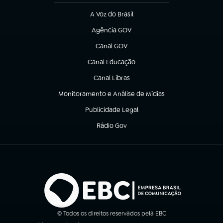
A Voz do Brasil
(abre em nova aba)
Agência GOV
(abre em nova aba)
Canal GOV
(abre em nova aba)
Canal Educação
(abre em nova aba)
Canal Libras
(abre em nova aba)
Monitoramento e Análise de Mídias
(abre em nova aba)
Publicidade Legal
(abre em nova aba)
Rádio Gov
(abre em nova aba)
© Todos os direitos reservados pela EBC