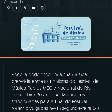
Compartilhe
03
PROGRAMAÇÃO
04
PROGRAMAS
05
PODCASTS
06
VIDEOCASTS
Você já pode escolher a sua música
07
ÚLTIMAS
preferida entre as finalistas do Festival de
Música Rádios MEC e Nacional do Rio –
Tom Jobim 90 anos. As 18 canções
08
PRÊMIO RÁDIO MEC
selecionadas para a final do Festival
foram divulgadas nesta segunda-feira (21)
ACOMPANHE A RÁDIO MEC