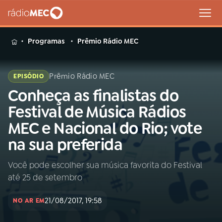
MENU
Programas
Prêmio Rádio MEC
Prêmio Rádio MEC
EPISÓDIO
Conheça as finalistas do
Buscar
na
Festival de Música Rádios
Rádio
Buscar
MEC e Nacional do Rio; vote
MEC
na sua preferida
Início
AO VIVO
Você pode escolher sua música favorita do Festival
até 25 de setembro
01
INÍCIO
21/08/2017, 19:58
NO AR EM
02
A RÁDIO