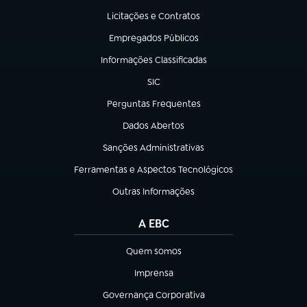
Licitações e Contratos
(abre em nova aba)
Empregados Públicos
(abre em nova aba)
Informações Classificadas
(abre em nova aba)
SIC
(abre em nova aba)
Perguntas Frequentes
(abre em nova aba)
Dados Abertos
(abre em nova aba)
Sanções Administrativas
(abre em nova aba)
Ferramentas e Aspectos Tecnológicos
(abre em nova aba)
Outras Informações
(abre em nova aba)
A EBC
Quem somos
(abre em nova aba)
Imprensa
(abre em nova aba)
Governança Corporativa
(abre em nova aba)