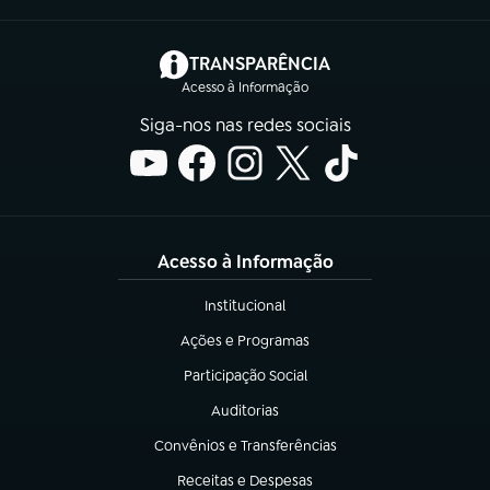
(abre em nova aba)
TRANSPARÊNCIA
Acesso à Informação
Siga-nos nas redes sociais
Acesso à Informação
Institucional
(abre em nova aba)
Ações e Programas
(abre em nova aba)
Participação Social
(abre em nova aba)
Auditorias
(abre em nova aba)
Convênios e Transferências
(abre em nova aba)
Receitas e Despesas
(abre em nova aba)