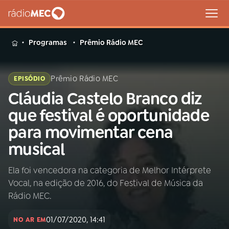
MENU
Programas
Prêmio Rádio MEC
Prêmio Rádio MEC
EPISÓDIO
Cláudia Castelo Branco diz
Buscar
na
que festival é oportunidade
Rádio
Buscar
para movimentar cena
MEC
musical
Início
AO VIVO
Ela foi vencedora na categoria de Melhor Intérprete
Vocal, na edição de 2016, do Festival de Música da
01
INÍCIO
Rádio MEC.
01/07/2020, 14:41
02
A RÁDIO
NO AR EM