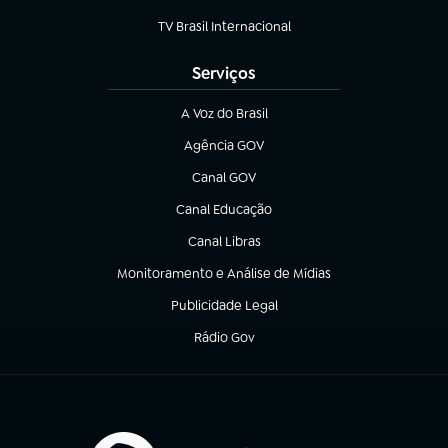
(abre em nova aba)
TV Brasil Internacional
(abre em nova aba)
Serviços
A Voz do Brasil
(abre em nova aba)
Agência GOV
(abre em nova aba)
Canal GOV
(abre em nova aba)
Canal Educação
(abre em nova aba)
Canal Libras
(abre em nova aba)
Monitoramento e Análise de Mídias
(abre em nova aba)
Publicidade Legal
(abre em nova aba)
Rádio Gov
(abre em nova aba)