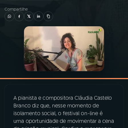
Compartilhe
03
PROGRAMAÇÃO
04
PROGRAMAS
05
PODCASTS
06
VIDEOCASTS
07
ÚLTIMAS
A pianista e compositora Cláudia Castelo
Branco diz que, nesse momento de
08
PRÊMIO RÁDIO MEC
isolamento social, o festival on-line é
uma oportunidade de movimentar a cena
ACOMPANHE A RÁDIO MEC