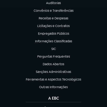
Auditorias
(abre em nova aba)
Convênios e Transferências
(abre em nova aba)
Receitas e Despesas
(abre em nova aba)
Licitações e Contratos
(abre em nova aba)
Empregados Públicos
(abre em nova aba)
Informações Classificadas
(abre em nova aba)
SIC
(abre em nova aba)
Perguntas Frequentes
(abre em nova aba)
Dados Abertos
(abre em nova aba)
Sanções Administrativas
(abre em nova aba)
Ferramentas e Aspectos Tecnológicos
(abre em nova aba)
Outras Informações
(abre em nova aba)
A EBC