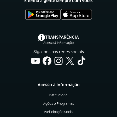
E tenha a gente sempre com você.
(abre em nova aba)
TRANSPARÊNCIA
Acesso à Informação
Siga-nos nas redes sociais
Acesso à Informação
Institucional
(abre em nova aba)
Ações e Programas
(abre em nova aba)
Participação Social
(abre em nova aba)