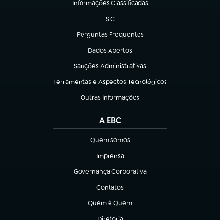
Informações Classificadas
(abre em nova aba)
SIC
(abre em nova aba)
Perguntas Frequentes
(abre em nova aba)
Dados Abertos
(abre em nova aba)
Sanções Administrativas
(abre em nova aba)
Ferramentas e Aspectos Tecnológicos
(abre em nova aba)
Outras Informações
(abre em nova aba)
A EBC
Quem somos
(abre em nova aba)
Imprensa
(abre em nova aba)
Governança Corporativa
(abre em nova aba)
Contatos
(abre em nova aba)
Quem é Quem
(abre em nova aba)
Diretoria