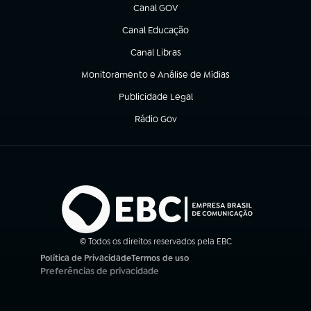
Canal GOV
(abre em nova aba)
Canal Educação
(abre em nova aba)
Canal Libras
(abre em nova aba)
Monitoramento e Análise de Mídias
(abre em nova aba)
Publicidade Legal
(abre em nova aba)
Rádio Gov
(abre em nova aba)
© Todos os direitos reservados pela EBC
Política de Privacidade
Termos de uso
(abre em nova aba)
(abre em nova aba)
Preferências de privacidade