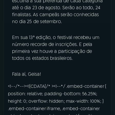
escolha a sua preferida de cada categoria
até o dia 23 de agosto. Serão ao todo, 24
YouTube
Facebook
finalistas. As campeãs serão conhecidas
no dia 25 de setembro.
Instagram
X
Em sua 13ª edição, o festival recebeu um
TikTok
número recorde de inscrições. E pela
primeira vez houve a participação de
todos os estados brasileiros.
Fala aí, Geisa!
<!--/*--><![CDATA[/* ><!--*/ .embed-container {
position: relative; padding-bottom: 56.25%;
height: 0; overflow: hidden; max-width: 100%; }
.embed-container iframe, .embed-container