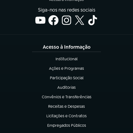
Siga-nos nas redes sociais
Acesso à Informação
Institucional
(abre em nova aba)
Ações e Programas
(abre em nova aba)
Participação Social
(abre em nova aba)
Auditorias
(abre em nova aba)
Convênios e Transferências
(abre em nova aba)
Receitas e Despesas
(abre em nova aba)
Licitações e Contratos
(abre em nova aba)
Empregados Públicos
(abre em nova aba)