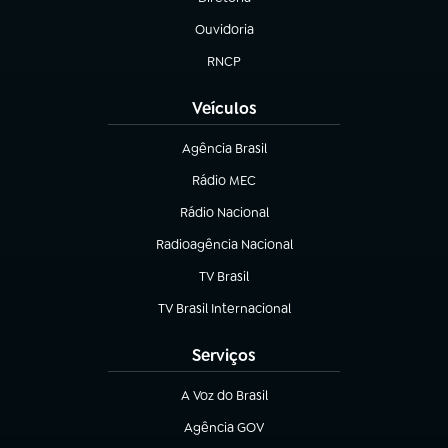
(abre em nova aba)
Ouvidoria
(abre em nova aba)
RNCP
(abre em nova aba)
Veículos
Agência Brasil
(abre em nova aba)
Rádio MEC
Rádio Nacional
(abre em nova aba)
Radioagência Nacional
(abre em nova aba)
TV Brasil
(abre em nova aba)
TV Brasil Internacional
(abre em nova aba)
Serviços
A Voz do Brasil
(abre em nova aba)
Agência GOV
(abre em nova aba)