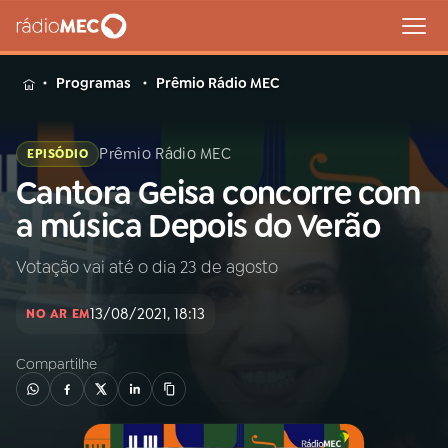
MENU
Programas
Prêmio Rádio MEC
Prêmio Rádio MEC
EPISÓDIO
Cantora Geisa concorre com
Buscar
na
a música Depois do Verão
Rádio
Buscar
MEC
Votação vai até o dia 23 de agosto
Início
AO VIVO
13/08/2021, 18:13
NO AR EM
Compartilhe
01
INÍCIO
02
A RÁDIO