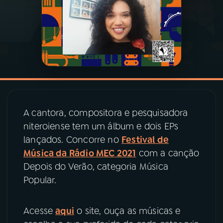
03
PROGRAMAÇÃO
04
PROGRAMAS
05
PODCASTS
A cantora, compositora e pesquisadora
06
VIDEOCASTS
niteroiense tem um álbum e dois EPs
lançados. Concorre no
Festival de
Música da Rádio MEC 2021
com a canção
07
ÚLTIMAS
Depois do Verão, categoria Música
Popular.
08
PRÊMIO RÁDIO MEC
Acesse
aqui
o site, ouça as músicas e
ACOMPANHE A RÁDIO MEC