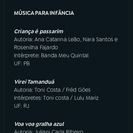
MÚSICA PARA INFÂNCIA
YouTube
Facebook
Instagram
X
Criança é passarim
Autoria: Ana Catarina Leão, Nara Santos e
TikTok
Rosenilha Fajardo
Intérprete: Banda Meu Quintal
UF: PB
Virei Tamanduá
Autoria: Toni Costa / Fréd Góes
Intérpretes: Toni costa / Lulu Mariz
UF: RJ
Voa voa gralha azul
Autoria: Juliani Carla Ribeiro