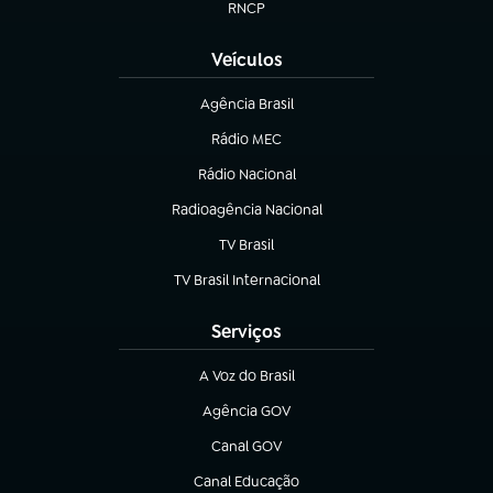
RNCP
(abre em nova aba)
Veículos
Agência Brasil
(abre em nova aba)
Rádio MEC
Rádio Nacional
(abre em nova aba)
Radioagência Nacional
(abre em nova aba)
TV Brasil
(abre em nova aba)
TV Brasil Internacional
(abre em nova aba)
Serviços
A Voz do Brasil
(abre em nova aba)
Agência GOV
(abre em nova aba)
Canal GOV
(abre em nova aba)
Canal Educação
(abre em nova aba)