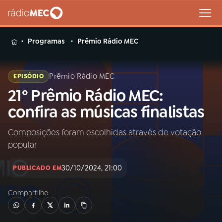
MENU
Programas
Prêmio Rádio MEC
Prêmio Rádio MEC
EPISÓDIO
21º Prêmio Rádio MEC:
Buscar
na
confira as músicas finalistas
Rádio
Buscar
MEC
Composições foram escolhidas através de votação
popular
Início
AO VIVO
30/10/2024, 21:00
PUBLICADO EM
01
INÍCIO
Compartilhe
02
A RÁDIO