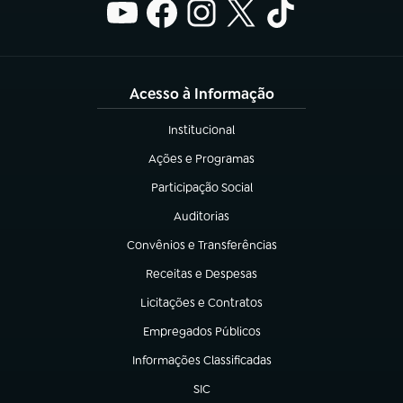
Acesso à Informação
Institucional
(abre em nova aba)
Ações e Programas
(abre em nova aba)
Participação Social
(abre em nova aba)
Auditorias
(abre em nova aba)
Convênios e Transferências
(abre em nova aba)
Receitas e Despesas
(abre em nova aba)
Licitações e Contratos
(abre em nova aba)
Empregados Públicos
(abre em nova aba)
Informações Classificadas
(abre em nova aba)
SIC
(abre em nova aba)