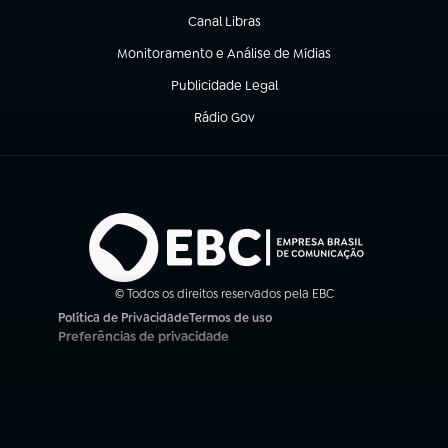
Canal Libras
(abre em nova aba)
Monitoramento e Análise de Mídias
(abre em nova aba)
Publicidade Legal
(abre em nova aba)
Rádio Gov
(abre em nova aba)
© Todos os direitos reservados pela EBC
Política de Privacidade
Termos de uso
(abre em nova aba)
(abre em nova aba)
Preferências de privacidade