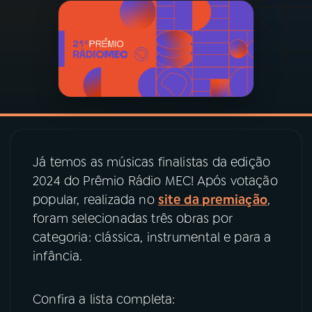
03
PROGRAMAÇÃO
04
PROGRAMAS
05
PODCASTS
Já temos as músicas finalistas da edição
06
VIDEOCASTS
2024 do Prêmio Rádio MEC! Após votação
popular, realizada no
site da premiação
,
foram selecionadas três obras por
07
ÚLTIMAS
categoria: clássica, instrumental e para a
infância.
08
PRÊMIO RÁDIO MEC
Confira a lista completa:
ACOMPANHE A RÁDIO MEC