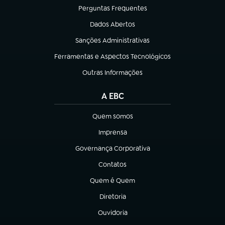
Perguntas Frequentes
(abre em nova aba)
Dados Abertos
(abre em nova aba)
Sanções Administrativas
(abre em nova aba)
Ferramentas e Aspectos Tecnológicos
(abre em nova aba)
Outras Informações
(abre em nova aba)
A EBC
Quem somos
(abre em nova aba)
Imprensa
(abre em nova aba)
Governança Corporativa
(abre em nova aba)
Contatos
(abre em nova aba)
Quem é Quem
(abre em nova aba)
Diretoria
(abre em nova aba)
Ouvidoria
(abre em nova aba)