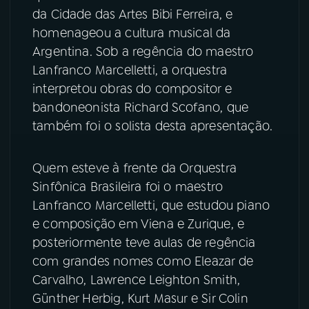
da Cidade das Artes Bibi Ferreira, e
YouTube
Facebook
homenageou a cultura musical da
Argentina. Sob a regência do maestro
Instagram
X
Lanfranco Marcelletti, a orquestra
interpretou obras do compositor e
TikTok
bandoneonista Richard Scofano, que
também foi o solista desta apresentação.
Quem esteve à frente da Orquestra
Sinfônica Brasileira foi o maestro
Lanfranco Marcelletti, que estudou piano
e composição em Viena e Zurique, e
posteriormente teve aulas de regência
com grandes nomes como Eleazar de
Carvalho, Lawrence Leighton Smith,
Günther Herbig, Kurt Masur e Sir Colin