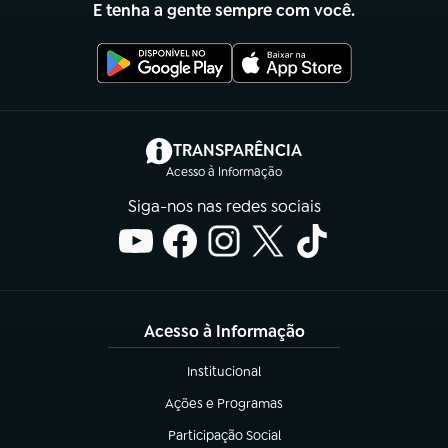
E tenha a gente sempre com você.
(abre em nova aba)
TRANSPARÊNCIA
Acesso à Informação
Siga-nos nas redes sociais
Acesso à Informação
Institucional
(abre em nova aba)
Ações e Programas
(abre em nova aba)
Participação Social
(abre em nova aba)