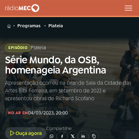
MENU
Programas
Plateia
Plateia
EPISÓDIO
Série Mundo, da OSB,
Buscar
na
homenageia Argentina
Rádio
Buscar
MEC
Apresentação ocorreu na Grande Sala da Cidade das
Artes Bibi Ferreira, em setembro de 2022 e
Início
AO VIVO
apresentou obras de Richard Scofano
04/03/2023, 20:00
01
INÍCIO
NO AR EM
Compartilhe
Ouça agora
02
A RÁDIO