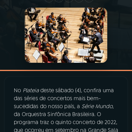
03
PROGRAMAÇÃO
04
PROGRAMAS
05
PODCASTS
06
VIDEOCASTS
No
Plateia
deste sábado (4), confira uma
07
ÚLTIMAS
das séries de concertos mais bem-
sucedidas do nosso país, a
Série Mundo
,
08
PRÊMIO RÁDIO MEC
da Orquestra Sinfônica Brasileira. O
programa traz o quinto concerto de 2022,
que ocorreu em setembro na Grande Sala
ACOMPANHE A RÁDIO MEC