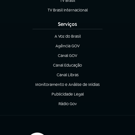
TV Brasil
(abre em nova aba)
TV Brasil Internacional
(abre em nova aba)
Serviços
A Voz do Brasil
(abre em nova aba)
Agência GOV
(abre em nova aba)
Canal GOV
(abre em nova aba)
Canal Educação
(abre em nova aba)
Canal Libras
(abre em nova aba)
Monitoramento e Análise de Mídias
(abre em nova aba)
Publicidade Legal
(abre em nova aba)
Rádio Gov
(abre em nova aba)