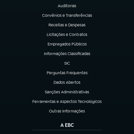
Auditorias
(abre em nova aba)
Convênios e Transferências
(abre em nova aba)
Receitas e Despesas
(abre em nova aba)
Licitações e Contratos
(abre em nova aba)
Empregados Públicos
(abre em nova aba)
Informações Classificadas
(abre em nova aba)
SIC
(abre em nova aba)
Perguntas Frequentes
(abre em nova aba)
Dados Abertos
(abre em nova aba)
Sanções Administrativas
(abre em nova aba)
Ferramentas e Aspectos Tecnológicos
(abre em nova aba)
Outras Informações
(abre em nova aba)
A EBC