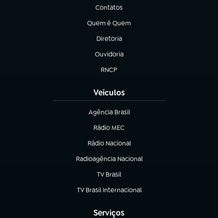
Contatos
(abre em nova aba)
Quem é Quem
(abre em nova aba)
Diretoria
(abre em nova aba)
Ouvidoria
(abre em nova aba)
RNCP
(abre em nova aba)
Veículos
Agência Brasil
(abre em nova aba)
Rádio MEC
Rádio Nacional
(abre em nova aba)
Radioagência Nacional
(abre em nova aba)
TV Brasil
(abre em nova aba)
TV Brasil Internacional
(abre em nova aba)
Serviços