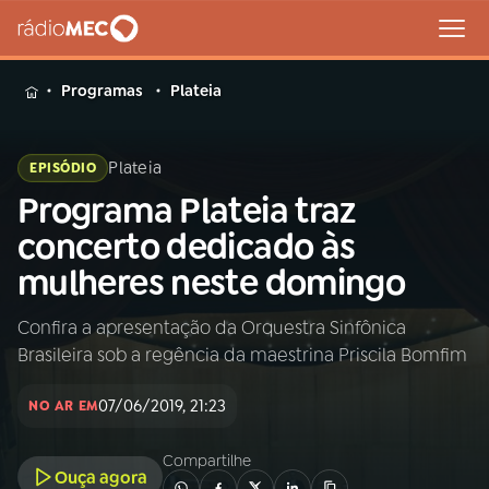
MENU
Programas
Plateia
Plateia
EPISÓDIO
Programa Plateia traz
Buscar
na
concerto dedicado às
Rádio
Buscar
mulheres neste domingo
MEC
Confira a apresentação da Orquestra Sinfônica
Início
AO VIVO
Brasileira sob a regência da maestrina Priscila Bomfim
01
INÍCIO
07/06/2019, 21:23
NO AR EM
Compartilhe
02
A RÁDIO
Ouça agora