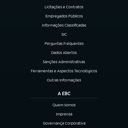
Licitações e Contratos
(abre em nova aba)
Empregados Públicos
(abre em nova aba)
Informações Classificadas
(abre em nova aba)
SIC
(abre em nova aba)
Perguntas Frequentes
(abre em nova aba)
Dados Abertos
(abre em nova aba)
Sanções Administrativas
(abre em nova aba)
Ferramentas e Aspectos Tecnológicos
(abre em nova aba)
Outras Informações
(abre em nova aba)
A EBC
Quem somos
(abre em nova aba)
Imprensa
(abre em nova aba)
Governança Corporativa
(abre em nova aba)