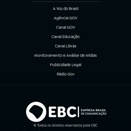
A Voz do Brasil
(abre em nova aba)
Agência GOV
(abre em nova aba)
Canal GOV
(abre em nova aba)
Canal Educação
(abre em nova aba)
Canal Libras
(abre em nova aba)
Monitoramento e Análise de Mídias
(abre em nova aba)
Publicidade Legal
(abre em nova aba)
Rádio Gov
(abre em nova aba)
© Todos os direitos reservados pela EBC