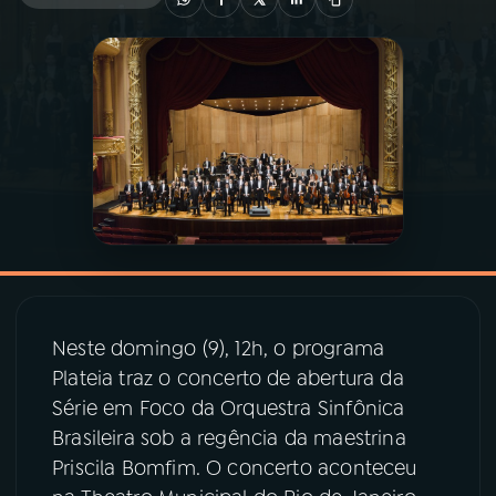
03
PROGRAMAÇÃO
04
PROGRAMAS
05
PODCASTS
06
VIDEOCASTS
Neste domingo (9), 12h, o programa
07
ÚLTIMAS
Plateia traz o concerto de abertura da
Série em Foco da Orquestra Sinfônica
08
PRÊMIO RÁDIO MEC
Brasileira sob a regência da maestrina
Priscila Bomfim. O concerto aconteceu
ACOMPANHE A RÁDIO MEC