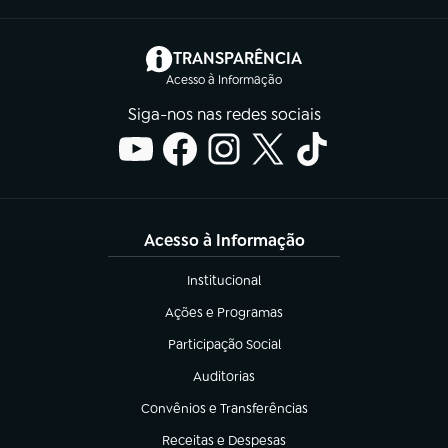
(abre em nova aba)
TRANSPARÊNCIA
Acesso à Informação
Siga-nos nas redes sociais
Acesso à Informação
Institucional
(abre em nova aba)
Ações e Programas
(abre em nova aba)
Participação Social
(abre em nova aba)
Auditorias
(abre em nova aba)
Convênios e Transferências
(abre em nova aba)
Receitas e Despesas
(abre em nova aba)