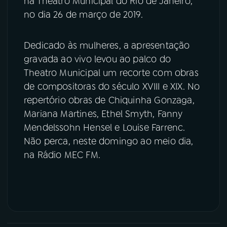
na Theatro Municipal do Rio de Janeiro,
no dia 26 de março de 2019.
YouTube
Facebook
Dedicado às mulheres, a apresentação
Instagram
X
gravada ao vivo levou ao palco do
Theatro Municipal um recorte com obras
TikTok
de compositoras do século XVIII e XIX. No
repertório obras de Chiquinha Gonzaga,
Mariana Martines, Ethel Smyth, Fanny
Mendelssohn Hensel e Louise Farrenc.
Não perca, neste domingo ao meio dia,
na Rádio MEC FM.