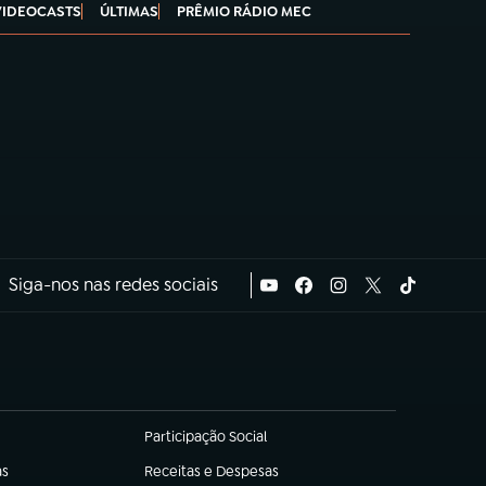
VIDEOCASTS
ÚLTIMAS
PRÊMIO RÁDIO MEC
Siga-nos nas redes sociais
Participação Social
(abre em nova aba)
as
Receitas e Despesas
(abre em nova aba)