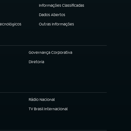
Informações Classificadas
(abre em nova aba)
Dados Abertos
(abre em nova aba)
Tecnológicos
Outras Informações
(abre em nova aba)
Governança Corporativa
(abre em nova aba)
Diretoria
(abre em nova aba)
Rádio Nacional
(abre em nova aba)
TV Brasil Internacional
(abre em nova aba)