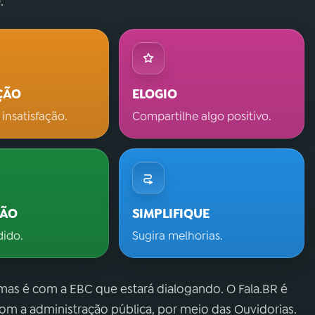
.
ÇÃO
ELOGIO
 insatisfação.
Compartilhe algo positivo.
ÇÃO
SIMPLIFIQUE
dido.
Sugira melhorias.
 mas é com a EBC que estará dialogando. O Fala.BR é
m a administração pública, por meio das Ouvidorias.