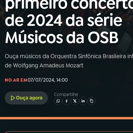
primeiro concert
MEC
de 2024 da série
01
INÍCIO
Músicos da OSB
02
A RÁDIO
Ouça músicos da Orquestra Sinfônica Brasileira int
03
PROGRAMAÇÃO
de Wolfgang Amadeus Mozart
04
PROGRAMAS
07/07/2024, 14:00
NO AR EM
Compartilhe
05
PODCASTS
Ouça agora
06
VIDEOCASTS