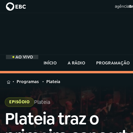
agência
Br
AO VIVO
INÍCIO
A RÁDIO
PROGRAMAÇÃO
MENU
Programas
Plateia
Buscar
na
Plateia
EPISÓDIO
Rádio
Buscar
MEC
Plateia traz o
Buscar
na
Rádio
Início
AO VIVO