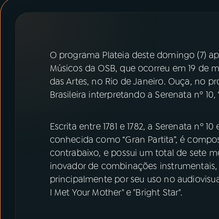
07
ÚLTIMAS
08
PRÊMIO RÁDIO MEC
O programa Plateia deste domingo (7) ap
Músicos da OSB, que ocorreu em 19 de m
ACOMPANHE A RÁDIO MEC
das Artes, no Rio de Janeiro. Ouça, no p
YouTube
Facebook
Brasileira interpretando a Serenata nº 10
Instagram
X
Escrita entre 1781 e 1782, a Serenata nº 
conhecida como “Gran Partita”, é compo
TikTok
contrabaixo, e possui um total de sete 
inovador de combinações instrumentais, 
principalmente por seu uso no audiovisua
I Met Your Mother" e "Bright Star".