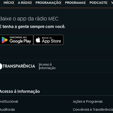
INÍCIO
A RÁDIO
PROGRAMAÇÃO
PROGRAMAS
PODCASTS
Baixe o app da rádio MEC
E tenha a gente sempre com você.
Acesso à
TRANSPARÊNCIA
abre em nova aba)
Informação
Acesso à Informação
Institucional
Ações e Programas
(abre em nova aba)
(abre em nova aba)
Auditorias
Convênios e Transferênci
(abre em nova aba)
(abre em nova aba)