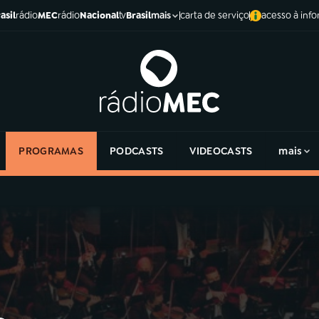
asil
rádio
MEC
rádio
Nacional
tv
Brasil
carta de serviço
acesso à inf
mais
PROGRAMAS
PODCASTS
VIDEOCASTS
mais