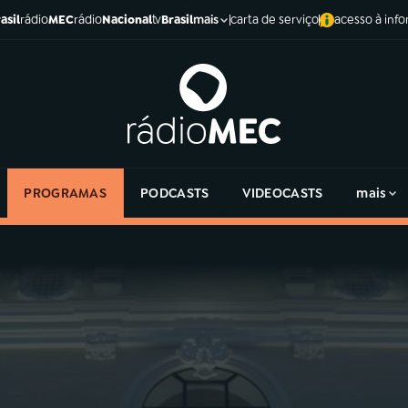
asil
rádio
MEC
rádio
Nacional
tv
Brasil
carta de serviço
acesso à inf
mais
PROGRAMAS
PODCASTS
VIDEOCASTS
mais