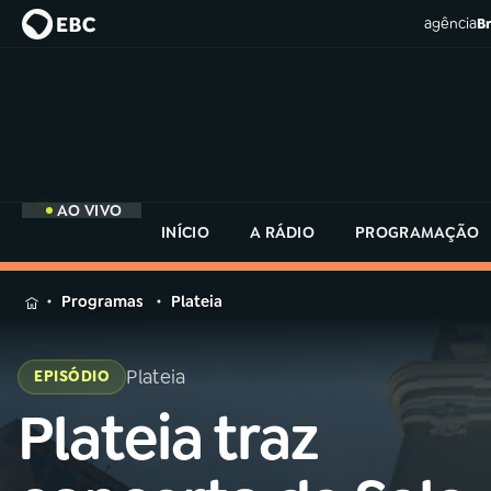
agência
Br
AO VIVO
INÍCIO
A RÁDIO
PROGRAMAÇÃO
MENU
Programas
Plateia
Buscar
na
Plateia
EPISÓDIO
Rádio
Buscar
MEC
Plateia traz
Buscar
na
Rádio
Início
AO VIVO