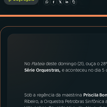
07
ÚLTIMAS
08
PRÊMIO RÁDIO MEC
ACOMPANHE A RÁDIO MEC
YouTube
Facebook
Instagram
X
No
Plateia
deste domingo (21), ouça o 28º 
TikTok
Série Orquestras,
e aconteceu no dia 5 
Sob a regência da maestrina
Priscila B
Ribeiro, a Orquestra Petrobras Sinfônic