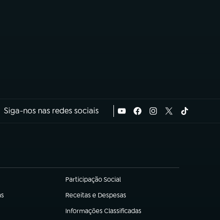
Siga-nos nas redes sociais
Participação Social
(abre em nova aba)
as
Receitas e Despesas
(abre em nova aba)
Informações Classificadas
(abre em nova aba)