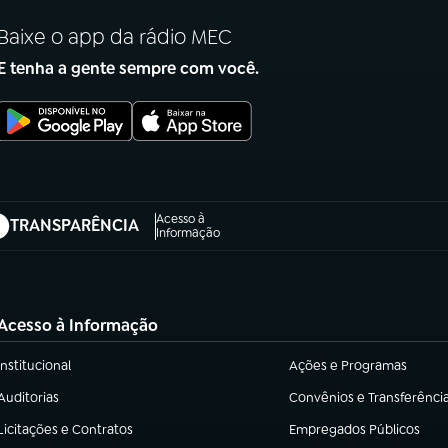
Baixe o app da rádio MEC
E tenha a gente sempre com você.
Acesso à
TRANSPARÊNCIA
abre em nova aba)
Informação
Acesso à Informação
Institucional
Ações e Programas
(abre em nova aba)
(abre em nova aba)
Auditorias
Convênios e Transferênci
(abre em nova aba)
(abre em nova aba)
Licitações e Contratos
Empregados Públicos
(abre em nova aba)
(abre em nova aba)