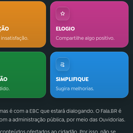
ÇÃO
ELOGIO
 insatisfação.
Compartilhe algo positivo.
ÇÃO
SIMPLIFIQUE
dido.
Sugira melhorias.
 mas é com a EBC que estará dialogando. O Fala.BR é
m a administração pública, por meio das Ouvidorias.
 conteúdos ofertados ao cidadão. Por isso, não se