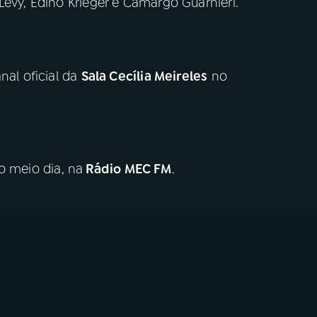
Levy, Edino Krieger e Camargo Guarnieri.
nal oficial da
Sala Cecília Meireles
no
o meio dia, na
Rádio MEC FM
.