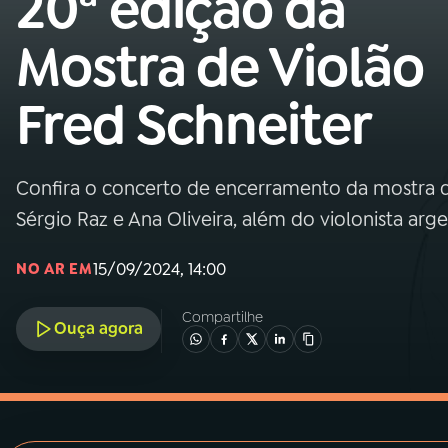
20ª edição da
MEC
Mostra de Violão
01
INÍCIO
Fred Schneiter
02
A RÁDIO
Confira o concerto de encerramento da mostra 
03
PROGRAMAÇÃO
Sérgio Raz e Ana Oliveira, além do violonista arge
04
PROGRAMAS
15/09/2024, 14:00
NO AR EM
Compartilhe
05
PODCASTS
Ouça agora
06
VIDEOCASTS