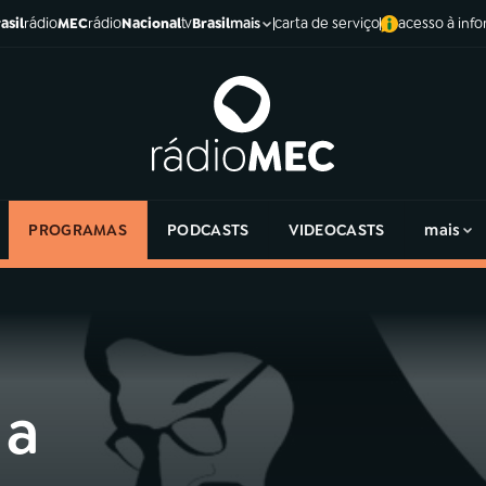
asil
rádio
MEC
rádio
Nacional
tv
Brasil
carta de serviço
acesso à inf
mais
PROGRAMAS
PODCASTS
VIDEOCASTS
mais
 a