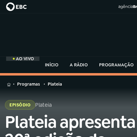
agência
Br
AO VIVO
INÍCIO
A RÁDIO
PROGRAMAÇÃO
MENU
Programas
Plateia
Buscar
na
Plateia
EPISÓDIO
Rádio
Buscar
MEC
Plateia apresenta
Buscar
na
Rádio
Início
AO VIVO