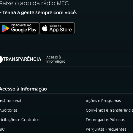
Baixe o app da rádio MEC
E tenha a gente sempre com você.
Acesso à
TRANSPARÊNCIA
abre em nova aba)
Informação
Acesso à Informação
Institucional
Ações e Programas
(abre em nova aba)
(abre em nova aba)
Auditorias
Convênios e Transferênci
(abre em nova aba)
(abre em nova aba)
Licitações e Contratos
Empregados Públicos
(abre em nova aba)
(abre em nova aba)
SIC
Perguntas Frequentes
(abre em nova aba)
(abre em nova aba)