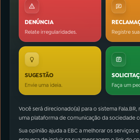
DENÚNCIA
RECLAMA
Relate irregularidades.
Registre sua
SUGESTÃO
SOLICITA
Envie uma ideia.
Faça um pe
Você será direcionado(a) para o sistema Fala.BR,
uma plataforma de comunicação da sociedade co
Sua opinião ajuda a EBC a melhorar os serviços e
esqueça de incluir na sua mensagem o link do c