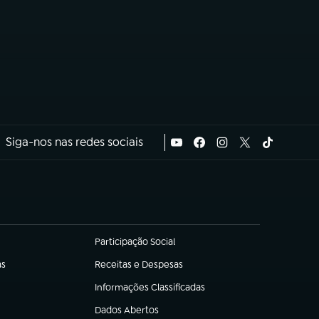
Siga-nos nas redes sociais
Participação Social
(abre em nova aba)
as
Receitas e Despesas
(abre em nova aba)
Informações Classificadas
(abre em nova aba)
Dados Abertos
(abre em nova aba)