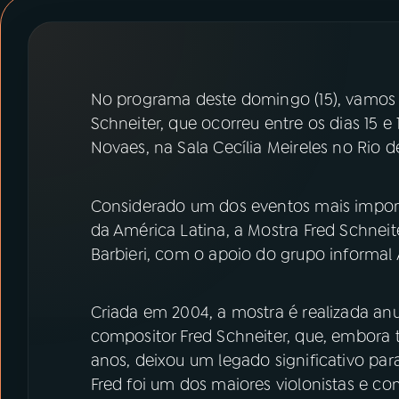
07
ÚLTIMAS
08
PRÊMIO RÁDIO MEC
No programa deste domingo (15), vamos c
Schneiter, que ocorreu entre os dias 15 
ACOMPANHE A RÁDIO MEC
Novaes, na Sala Cecília Meireles no Rio d
YouTube
Facebook
Considerado um dos eventos mais importa
Instagram
X
da América Latina, a Mostra Fred Schneite
Barbieri, com o apoio do grupo informal
TikTok
Criada em 2004, a mostra é realizada an
compositor Fred Schneiter, que, embora 
anos, deixou um legado significativo par
Fred foi um dos maiores violonistas e com