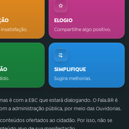
ÇÃO
ELOGIO
 insatisfação.
Compartilhe algo positivo.
ÇÃO
SIMPLIFIQUE
dido.
Sugira melhorias.
 mas é com a EBC que estará dialogando. O Fala.BR é
m a administração pública, por meio das Ouvidorias.
 conteúdos ofertados ao cidadão. Por isso, não se
onteúdo alvo de sua manifestação.