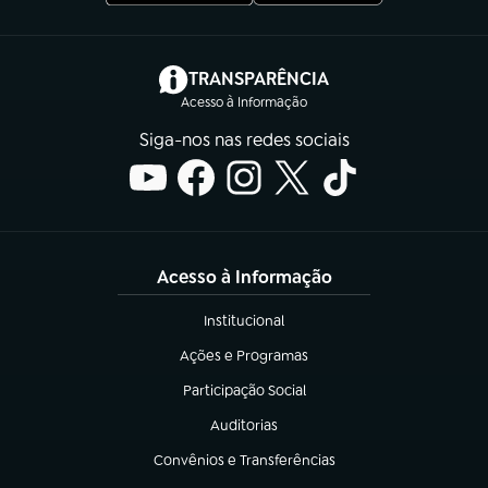
(abre em nova aba)
TRANSPARÊNCIA
Acesso à Informação
Siga-nos nas redes sociais
Acesso à Informação
Institucional
(abre em nova aba)
Ações e Programas
(abre em nova aba)
Participação Social
(abre em nova aba)
Auditorias
(abre em nova aba)
Convênios e Transferências
(abre em nova aba)