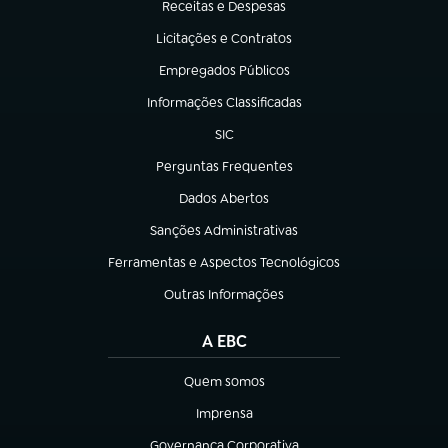
Receitas e Despesas
(abre em nova aba)
Licitações e Contratos
(abre em nova aba)
Empregados Públicos
(abre em nova aba)
Informações Classificadas
(abre em nova aba)
SIC
(abre em nova aba)
Perguntas Frequentes
(abre em nova aba)
Dados Abertos
(abre em nova aba)
Sanções Administrativas
(abre em nova aba)
Ferramentas e Aspectos Tecnológicos
(abre em nova aba)
Outras Informações
(abre em nova aba)
A EBC
Quem somos
(abre em nova aba)
Imprensa
(abre em nova aba)
Governança Corporativa