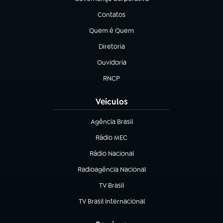
(abre em nova aba)
Contatos
(abre em nova aba)
Quem é Quem
(abre em nova aba)
Diretoria
(abre em nova aba)
Ouvidoria
(abre em nova aba)
RNCP
(abre em nova aba)
Veículos
Agência Brasil
(abre em nova aba)
Rádio MEC
Rádio Nacional
(abre em nova aba)
Radioagência Nacional
(abre em nova aba)
TV Brasil
(abre em nova aba)
TV Brasil Internacional
(abre em nova aba)