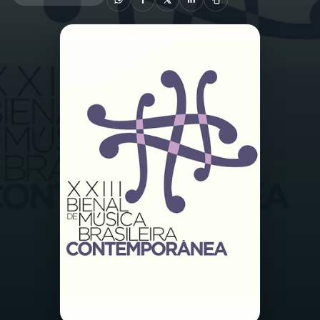
03
PROGRAMAÇÃO
04
PROGRAMAS
05
PODCASTS
06
VIDEOCASTS
07
ÚLTIMAS
08
PRÊMIO RÁDIO MEC
ACOMPANHE A RÁDIO MEC