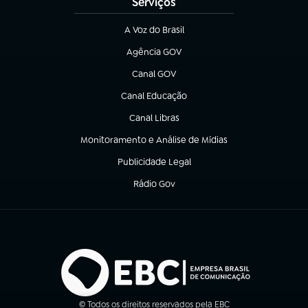
Serviços
A Voz do Brasil
(abre em nova aba)
Agência GOV
(abre em nova aba)
Canal GOV
(abre em nova aba)
Canal Educação
(abre em nova aba)
Canal Libras
(abre em nova aba)
Monitoramento e Análise de Mídias
(abre em nova aba)
Publicidade Legal
(abre em nova aba)
Rádio Gov
(abre em nova aba)
© Todos os direitos reservados pela EBC