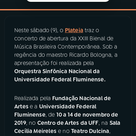
YouTube
Facebook
Instagram
X
Neste sábado (9), o
Plateia
traz o
concerto de abertura da XXIII Bienal de
TikTok
Música Brasileira Contemporânea. Sob a
regência do maestro Ricardo Bologna, a
apresentação foi realizada pela
Orquestra Sinfônica Nacional da
Universidade Federal Fluminense.
Realizada pela
Fundação Nacional de
Artes
e a
Universidade Federal
Fluminense
, de
10 a 14 de novembro de
2019
, no
Centro de Artes da UFF
, na
Sala
Cecília Meireles
e no
Teatro Dulcina
,