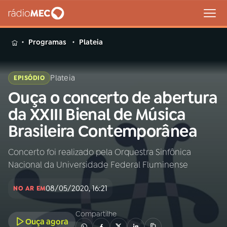
MENU
Programas
Plateia
Plateia
EPISÓDIO
Ouça o concerto de abertura
Buscar
na
da XXIII Bienal de Música
Rádio
Buscar
Brasileira Contemporânea
MEC
Concerto foi realizado pela Orquestra Sinfônica
Início
AO VIVO
Nacional da Universidade Federal Fluminense
01
INÍCIO
08/05/2020, 16:21
NO AR EM
Compartilhe
02
A RÁDIO
Ouça agora