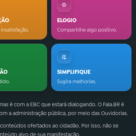
ÇÃO
ELOGIO
 insatisfação.
Compartilhe algo positivo.
ÇÃO
SIMPLIFIQUE
dido.
Sugira melhorias.
 mas é com a EBC que estará dialogando. O Fala.BR é
m a administração pública, por meio das Ouvidorias.
 conteúdos ofertados ao cidadão. Por isso, não se
onteúdo alvo de sua manifestação.