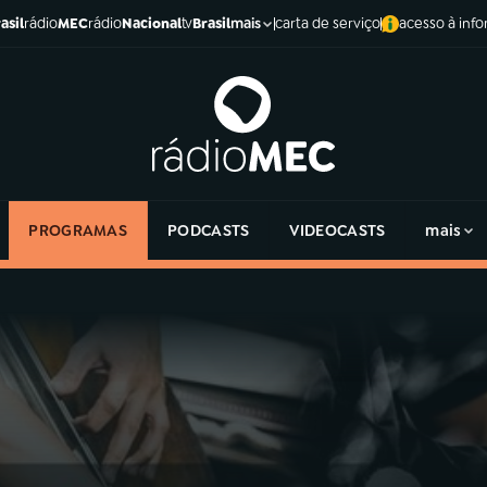
asil
rádio
MEC
rádio
Nacional
tv
Brasil
carta de serviço
acesso à inf
mais
PROGRAMAS
PODCASTS
VIDEOCASTS
mais