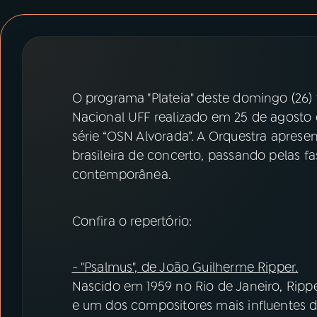
07
ÚLTIMAS
08
PRÊMIO RÁDIO MEC
O programa "Plateia" deste domingo (26) 
ACOMPANHE A RÁDIO MEC
Nacional UFF realizado em 25 de agosto d
YouTube
Facebook
série “OSN Alvorada”. A Orquestra apres
brasileira de concerto, passando pelas fa
Instagram
X
contemporânea.
TikTok
Confira o repertório:
- "Psalmus", de João Guilherme Ripper.
Nascido em 1959 no Rio de Janeiro, Ripp
e um dos compositores mais influentes d