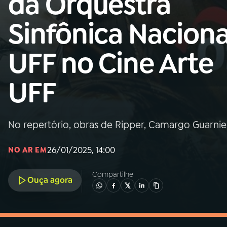
da Orquestra
MEC
Sinfônica Naciona
01
INÍCIO
UFF no Cine Arte
02
A RÁDIO
UFF
03
PROGRAMAÇÃO
No repertório, obras de Ripper, Camargo Guarnier
04
PROGRAMAS
26/01/2025, 14:00
NO AR EM
05
PODCASTS
Compartilhe
Ouça agora
06
VIDEOCASTS