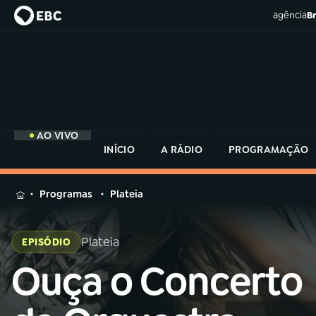
agência
Br
AO VIVO
INÍCIO
A RÁDIO
PROGRAMAÇÃO
MENU
Programas
Plateia
Buscar
na
Plateia
EPISÓDIO
Rádio
Buscar
MEC
Ouça o Concerto
Buscar
na
Rádio
Início
AO VIVO