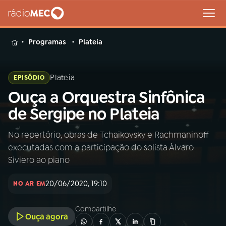
MENU
Programas
Plateia
Plateia
EPISÓDIO
Ouça a Orquestra Sinfônica
Buscar
na
de Sergipe no Plateia
Rádio
Buscar
MEC
No repertório, obras de Tchaikovsky e Rachmaninoff
executadas com a participação do solista Álvaro
Início
AO VIVO
Siviero ao piano
20/06/2020, 19:10
01
INÍCIO
NO AR EM
Compartilhe
Ouça agora
02
A RÁDIO