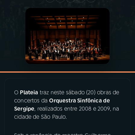
03
PROGRAMAÇÃO
04
PROGRAMAS
05
PODCASTS
06
VIDEOCASTS
O
Plateia
traz neste sábado (20) obras de
07
ÚLTIMAS
concertos da
Orquestra Sinfônica de
Sergipe
, realizados entre 2008 e 2009, na
08
PRÊMIO RÁDIO MEC
cidade de São Paulo.
ACOMPANHE A RÁDIO MEC