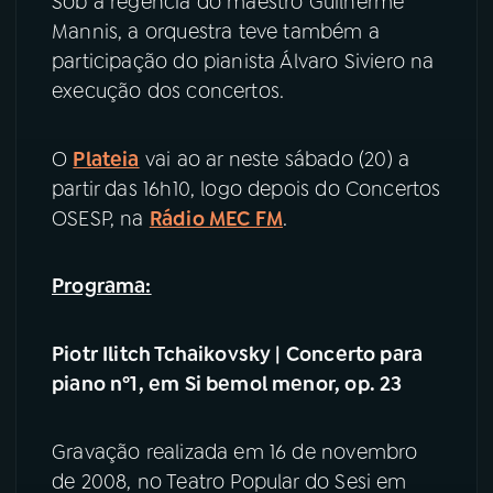
Sob a regência do maestro Guilherme
Mannis, a orquestra teve também a
YouTube
Facebook
participação do pianista Álvaro Siviero na
execução dos concertos.
Instagram
X
O
Plateia
vai ao ar neste sábado (20) a
TikTok
partir das 16h10, logo depois do Concertos
OSESP, na
Rádio MEC FM
.
Programa:
Piotr Ilitch Tchaikovsky | Concerto para
piano nº1, em Si bemol menor, op. 23
Gravação realizada em 16 de novembro
de 2008, no Teatro Popular do Sesi em