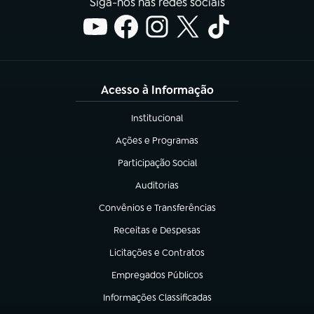
Siga-nos nas redes sociais
Acesso à Informação
Institucional
(abre em nova aba)
Ações e Programas
(abre em nova aba)
Participação Social
(abre em nova aba)
Auditorias
(abre em nova aba)
Convênios e Transferências
(abre em nova aba)
Receitas e Despesas
(abre em nova aba)
Licitações e Contratos
(abre em nova aba)
Empregados Públicos
(abre em nova aba)
Informações Classificadas
(abre em nova aba)