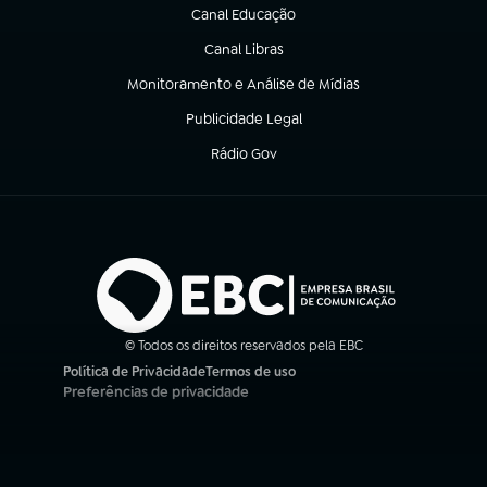
Canal Educação
(abre em nova aba)
Canal Libras
(abre em nova aba)
Monitoramento e Análise de Mídias
(abre em nova aba)
Publicidade Legal
(abre em nova aba)
Rádio Gov
(abre em nova aba)
© Todos os direitos reservados pela EBC
Política de Privacidade
Termos de uso
(abre em nova aba)
(abre em nova aba)
Preferências de privacidade