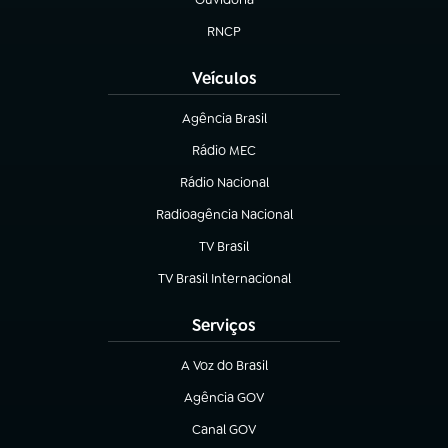
(abre em nova aba)
RNCP
(abre em nova aba)
Veículos
Agência Brasil
(abre em nova aba)
Rádio MEC
Rádio Nacional
(abre em nova aba)
Radioagência Nacional
(abre em nova aba)
TV Brasil
(abre em nova aba)
TV Brasil Internacional
(abre em nova aba)
Serviços
A Voz do Brasil
(abre em nova aba)
Agência GOV
(abre em nova aba)
Canal GOV
(abre em nova aba)