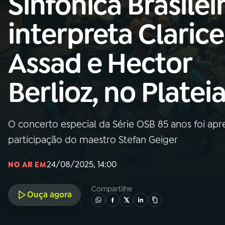
Sinfônica Brasilei
MEC
interpreta Clarice
01
INÍCIO
Assad e Hector
02
A RÁDIO
Berlioz, no Platei
03
PROGRAMAÇÃO
O concerto especial da Série OSB 85 anos foi a
04
PROGRAMAS
participação do maestro Stefan Geiger
05
PODCASTS
24/08/2025, 14:00
NO AR EM
Compartilhe
Ouça agora
06
VIDEOCASTS