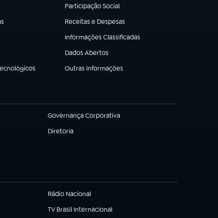
Participação Social
(abre em nova aba)
as
Receitas e Despesas
(abre em nova aba)
Informações Classificadas
(abre em nova aba)
Dados Abertos
(abre em nova aba)
Tecnológicos
Outras Informações
(abre em nova aba)
Governança Corporativa
(abre em nova aba)
Diretoria
(abre em nova aba)
Rádio Nacional
(abre em nova aba)
TV Brasil Internacional
(abre em nova aba)