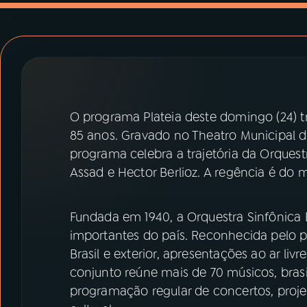
07
ÚLTIMAS
08
PRÊMIO RÁDIO MEC
ACOMPANHE A RÁDIO MEC
O programa Plateia deste domingo (24) t
YouTube
Facebook
85 anos. Gravado no Theatro Municipal do
programa celebra a trajetória da Orquestr
Instagram
X
Assad e Hector Berlioz. A regência é do 
TikTok
Fundada em 1940, a Orquestra Sinfônica 
importantes do país. Reconhecida pelo pio
Brasil e exterior, apresentações ao ar liv
conjunto reúne mais de 70 músicos, bras
programação regular de concertos, proj