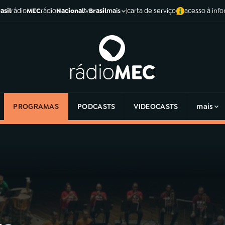
asil
rádio
MEC
rádio
Nacional
tv
Brasil
carta de serviço
acesso à inf
mais
PROGRAMAS
PODCASTS
VIDEOCASTS
mais