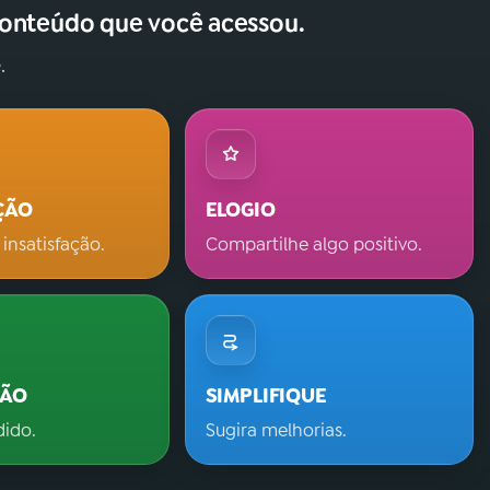
conteúdo que você acessou.
.
ÇÃO
ELOGIO
 insatisfação.
Compartilhe algo positivo.
ÇÃO
SIMPLIFIQUE
dido.
Sugira melhorias.