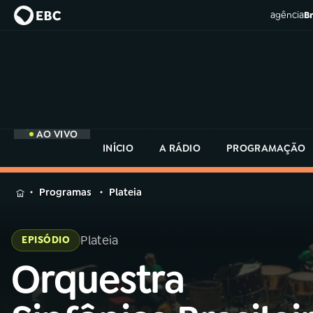
agência
Br
AO VIVO
INÍCIO
A RÁDIO
PROGRAMAÇÃO
MENU
Programas
Plateia
Buscar
na
Plateia
EPISÓDIO
Rádio
Buscar
MEC
Orquestra
Buscar
na
Rádio
Início
AO VIVO