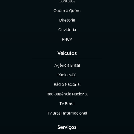
Contatos
(abre em nova aba)
Quem é Quem
(abre em nova aba)
Diretoria
(abre em nova aba)
Ouvidoria
(abre em nova aba)
RNCP
(abre em nova aba)
Veículos
Agência Brasil
(abre em nova aba)
Rádio MEC
Rádio Nacional
(abre em nova aba)
Radioagência Nacional
(abre em nova aba)
TV Brasil
(abre em nova aba)
TV Brasil Internacional
(abre em nova aba)
Serviços