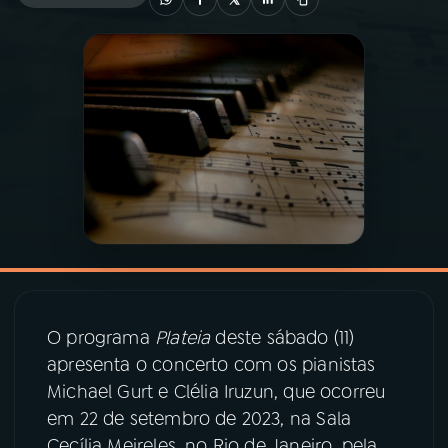
03
PROGRAMAÇÃO
04
PROGRAMAS
05
PODCASTS
06
VIDEOCASTS
07
ÚLTIMAS
O programa
Plateia
deste sábado (11)
apresenta o concerto com os pianistas
08
PRÊMIO RÁDIO MEC
Michael Gurt e Clélia Iruzun, que ocorreu
em 22 de setembro de 2023, na Sala
Cecília Meireles, no Rio de Janeiro, pela
ACOMPANHE A RÁDIO MEC