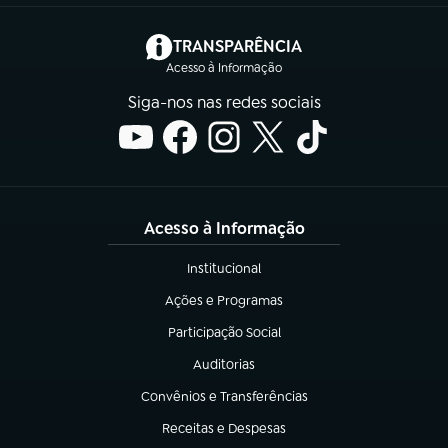
(abre em nova aba)
TRANSPARÊNCIA
Acesso à Informação
Siga-nos nas redes sociais
Acesso à Informação
Institucional
(abre em nova aba)
Ações e Programas
(abre em nova aba)
Participação Social
(abre em nova aba)
Auditorias
(abre em nova aba)
Convênios e Transferências
(abre em nova aba)
Receitas e Despesas
(abre em nova aba)