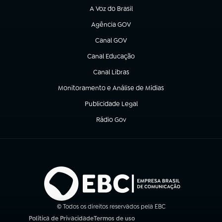
A Voz do Brasil
(abre em nova aba)
Agência GOV
(abre em nova aba)
Canal GOV
(abre em nova aba)
Canal Educação
(abre em nova aba)
Canal Libras
(abre em nova aba)
Monitoramento e Análise de Mídias
(abre em nova aba)
Publicidade Legal
(abre em nova aba)
Rádio Gov
(abre em nova aba)
© Todos os direitos reservados pela EBC
Política de Privacidade
Termos de uso