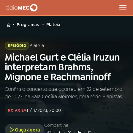
MENU
Programas
Plateia
Plateia
EPISÓDIO
Michael Gurt e Clélia Iruzun
Buscar
na
interpretam Brahms,
Rádio
Buscar
Mignone e Rachmaninoff
MEC
Confira o concerto que ocorreu em 22 de setembro
Início
AO VIVO
de 2023, na Sala Cecília Meireles, pela série Pianistas
01
INÍCIO
11/11/2023, 20:00
NO AR EM
Compartilhe
02
A RÁDIO
Ouça agora