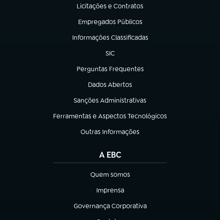
Licitações e Contratos
(abre em nova aba)
Empregados Públicos
(abre em nova aba)
Informações Classificadas
(abre em nova aba)
SIC
(abre em nova aba)
Perguntas Frequentes
(abre em nova aba)
Dados Abertos
(abre em nova aba)
Sanções Administrativas
(abre em nova aba)
Ferramentas e Aspectos Tecnológicos
(abre em nova aba)
Outras Informações
(abre em nova aba)
A EBC
Quem somos
(abre em nova aba)
Imprensa
(abre em nova aba)
Governança Corporativa
(abre em nova aba)