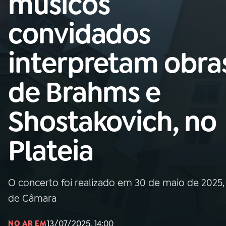
músicos
MEC
convidados
01
INÍCIO
interpretam obra
02
A RÁDIO
de Brahms e
03
PROGRAMAÇÃO
Shostakovich, no
04
PROGRAMAS
Plateia
05
PODCASTS
O concerto foi realizado em 30 de maio de 2025, n
06
VIDEOCASTS
de Câmara
13/07/2025, 14:00
NO AR EM