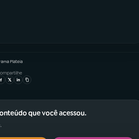
grama
Plateia
ompartilhe
conteúdo que você acessou.
.