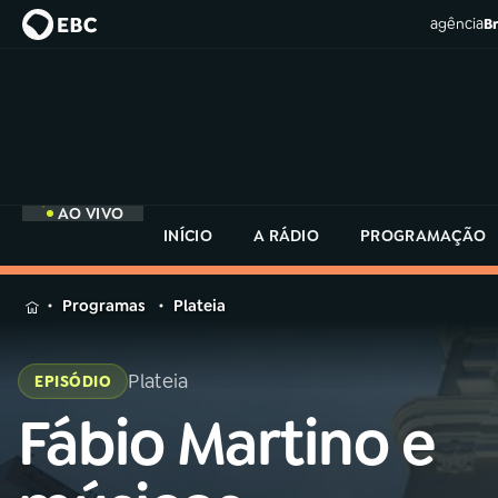
agência
Br
AO VIVO
INÍCIO
A RÁDIO
PROGRAMAÇÃO
MENU
Programas
Plateia
Buscar
na
Plateia
EPISÓDIO
Rádio
Buscar
MEC
Fábio Martino e
Buscar
na
Rádio
Início
AO VIVO