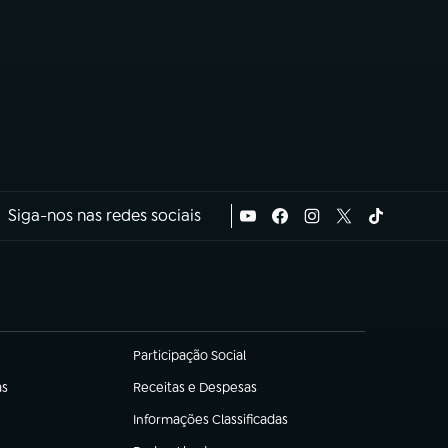
Siga-nos nas redes sociais
Participação Social
(abre em nova aba)
as
Receitas e Despesas
(abre em nova aba)
Informações Classificadas
(abre em nova aba)