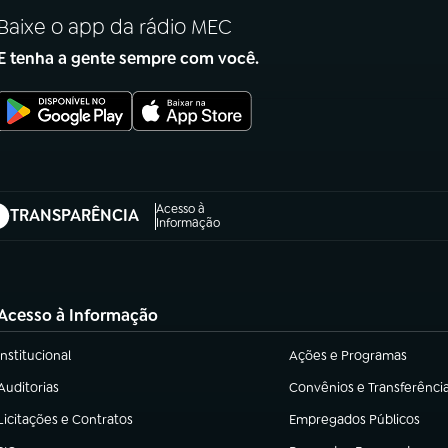
Baixe o app da rádio MEC
E tenha a gente sempre com você.
Acesso à
TRANSPARÊNCIA
abre em nova aba)
Informação
Acesso à Informação
Institucional
Ações e Programas
(abre em nova aba)
(abre em nova aba)
Auditorias
Convênios e Transferênci
(abre em nova aba)
(abre em nova aba)
Licitações e Contratos
Empregados Públicos
(abre em nova aba)
(abre em nova aba)