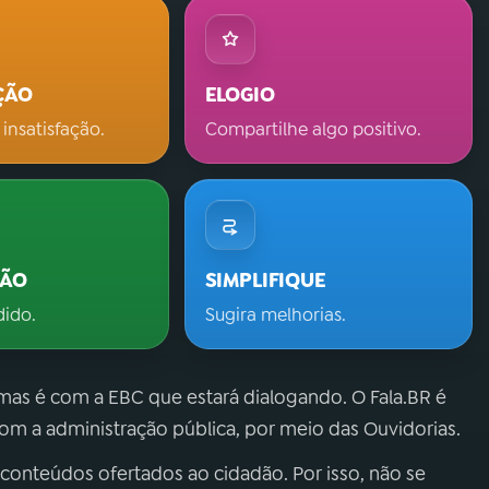
ÇÃO
ELOGIO
 insatisfação.
Compartilhe algo positivo.
ÇÃO
SIMPLIFIQUE
dido.
Sugira melhorias.
 mas é com a EBC que estará dialogando. O Fala.BR é
m a administração pública, por meio das Ouvidorias.
 conteúdos ofertados ao cidadão. Por isso, não se