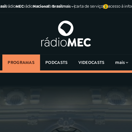
asil
rádio
MEC
rádio
Nacional
tv
Brasil
carta de serviço
acesso à inf
mais
PROGRAMAS
PODCASTS
VIDEOCASTS
mais