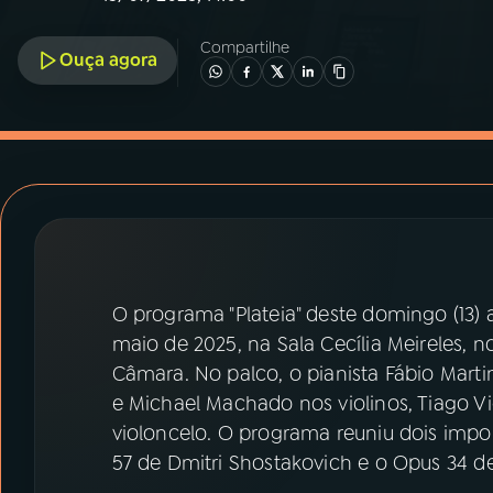
07
ÚLTIMAS
Compartilhe
Ouça agora
08
PRÊMIO RÁDIO MEC
ACOMPANHE A RÁDIO MEC
YouTube
Facebook
Instagram
X
O programa "Plateia" deste domingo (13) 
TikTok
maio de 2025, na Sala Cecília Meireles, n
Câmara. No palco, o pianista Fábio Marti
e Michael Machado nos violinos, Tiago Vie
violoncelo. O programa reuniu dois impo
57 de Dmitri Shostakovich e o Opus 34 