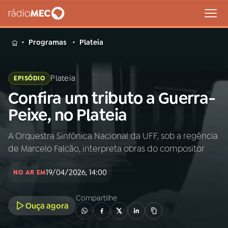
MENU
Programas
Plateia
Plateia
EPISÓDIO
Confira um tributo a Guerra-
Buscar
na
Peixe, no Plateia
Rádio
Buscar
MEC
A Orquestra Sinfônica Nacional da UFF, sob a regência
de Marcelo Falcão, interpreta obras do compositor
Início
AO VIVO
19/04/2026, 14:00
NO AR EM
01
INÍCIO
Compartilhe
Ouça agora
02
A RÁDIO