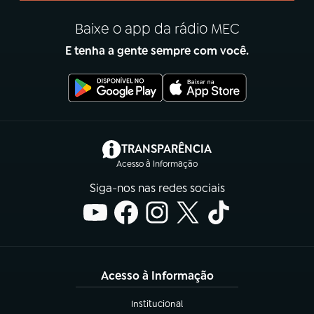
Baixe o app da rádio MEC
E tenha a gente sempre com você.
(abre em nova aba)
TRANSPARÊNCIA
Acesso à Informação
Siga-nos nas redes sociais
Acesso à Informação
Institucional
(abre em nova aba)