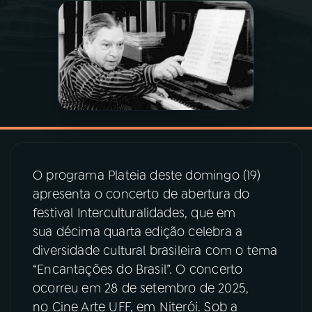
03
PROGRAMAÇÃO
04
PROGRAMAS
05
PODCASTS
06
VIDEOCASTS
O programa Plateia deste domingo (19)
apresenta o concerto de abertura do
festival Interculturalidades, que em
07
ÚLTIMAS
sua décima quarta edição celebra a
diversidade cultural brasileira com o tema
08
PRÊMIO RÁDIO MEC
“Encantações do Brasil”. O concerto
ocorreu em 28 de setembro de 2025,
no Cine Arte UFF, em Niterói. Sob a
ACOMPANHE A RÁDIO MEC