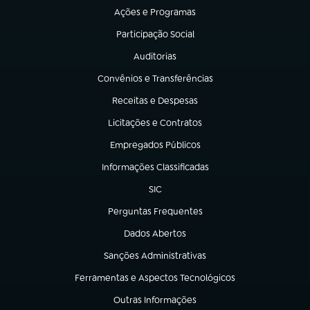
Ações e Programas
(abre em nova aba)
Participação Social
(abre em nova aba)
Auditorias
(abre em nova aba)
Convênios e Transferências
(abre em nova aba)
Receitas e Despesas
(abre em nova aba)
Licitações e Contratos
(abre em nova aba)
Empregados Públicos
(abre em nova aba)
Informações Classificadas
(abre em nova aba)
SIC
(abre em nova aba)
Perguntas Frequentes
(abre em nova aba)
Dados Abertos
(abre em nova aba)
Sanções Administrativas
(abre em nova aba)
Ferramentas e Aspectos Tecnológicos
(abre em nova aba)
Outras Informações
(abre em nova aba)