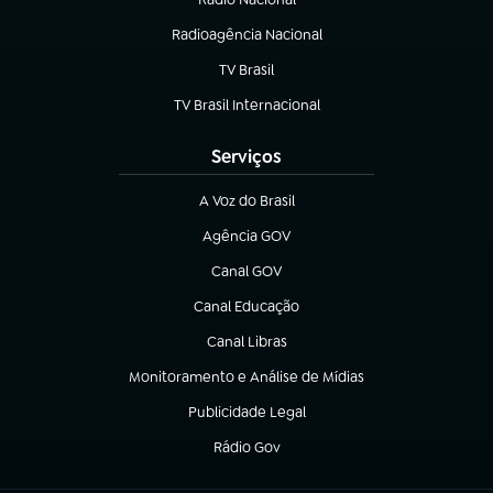
(abre em nova aba)
Radioagência Nacional
(abre em nova aba)
TV Brasil
(abre em nova aba)
TV Brasil Internacional
(abre em nova aba)
Serviços
A Voz do Brasil
(abre em nova aba)
Agência GOV
(abre em nova aba)
Canal GOV
(abre em nova aba)
Canal Educação
(abre em nova aba)
Canal Libras
(abre em nova aba)
Monitoramento e Análise de Mídias
(abre em nova aba)
Publicidade Legal
(abre em nova aba)
Rádio Gov
(abre em nova aba)