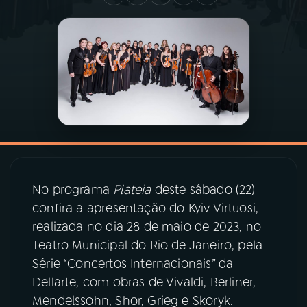
03
PROGRAMAÇÃO
04
PROGRAMAS
05
PODCASTS
06
VIDEOCASTS
No programa
Plateia
deste sábado (22)
confira a apresentação do Kyiv Virtuosi,
07
ÚLTIMAS
realizada no dia 28 de maio de 2023, no
Teatro Municipal do Rio de Janeiro, pela
08
PRÊMIO RÁDIO MEC
Série “Concertos Internacionais” da
Dellarte, com obras de Vivaldi, Berliner,
Mendelssohn, Shor, Grieg e Skoryk.
ACOMPANHE A RÁDIO MEC