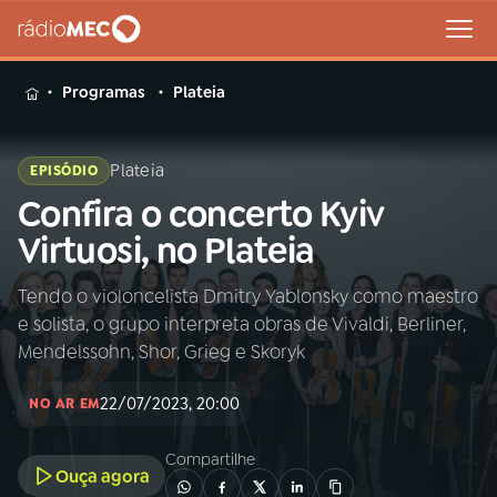
MENU
Programas
Plateia
Plateia
EPISÓDIO
Confira o concerto Kyiv
Buscar
na
Virtuosi, no Plateia
Rádio
Buscar
MEC
Tendo o violoncelista Dmitry Yablonsky como maestro
e solista, o grupo interpreta obras de Vivaldi, Berliner,
Início
AO VIVO
Mendelssohn, Shor, Grieg e Skoryk
22/07/2023, 20:00
01
INÍCIO
NO AR EM
Compartilhe
Ouça agora
02
A RÁDIO