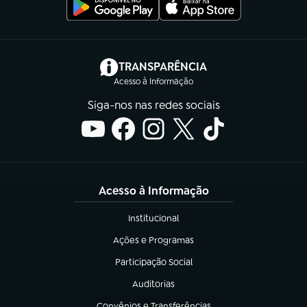
(abre em nova aba)
TRANSPARÊNCIA
Acesso à Informação
Siga-nos nas redes sociais
Acesso à Informação
Institucional
(abre em nova aba)
Ações e Programas
(abre em nova aba)
Participação Social
(abre em nova aba)
Auditorias
(abre em nova aba)
Convênios e Transferências