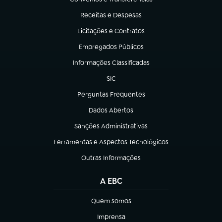
(abre em nova aba)
Receitas e Despesas
(abre em nova aba)
Licitações e Contratos
(abre em nova aba)
Empregados Públicos
(abre em nova aba)
Informações Classificadas
(abre em nova aba)
SIC
(abre em nova aba)
Perguntas Frequentes
(abre em nova aba)
Dados Abertos
(abre em nova aba)
Sanções Administrativas
(abre em nova aba)
Ferramentas e Aspectos Tecnológicos
(abre em nova aba)
Outras Informações
(abre em nova aba)
A EBC
Quem somos
(abre em nova aba)
Imprensa
(abre em nova aba)