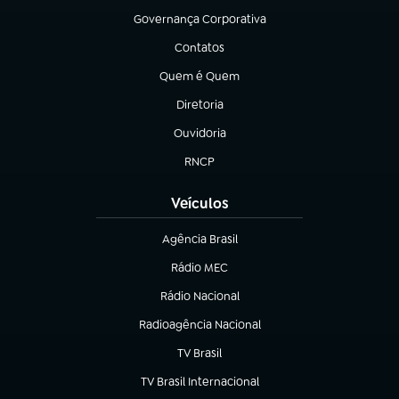
Governança Corporativa
(abre em nova aba)
Contatos
(abre em nova aba)
Quem é Quem
(abre em nova aba)
Diretoria
(abre em nova aba)
Ouvidoria
(abre em nova aba)
RNCP
(abre em nova aba)
Veículos
Agência Brasil
(abre em nova aba)
Rádio MEC
Rádio Nacional
(abre em nova aba)
Radioagência Nacional
(abre em nova aba)
TV Brasil
(abre em nova aba)
TV Brasil Internacional
(abre em nova aba)