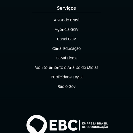
Serviços
A Voz do Brasil
(abre em nova aba)
Agência GOV
(abre em nova aba)
Canal GOV
(abre em nova aba)
Canal Educação
(abre em nova aba)
Canal Libras
(abre em nova aba)
Monitoramento e Análise de Mídias
(abre em nova aba)
Publicidade Legal
(abre em nova aba)
Rádio Gov
(abre em nova aba)