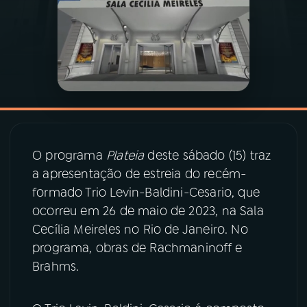
03
PROGRAMAÇÃO
04
PROGRAMAS
05
PODCASTS
O programa
Plateia
deste sábado (15) traz
06
VIDEOCASTS
a apresentação de estreia do recém-
formado Trio Levin-Baldini-Cesario, que
ocorreu em 26 de maio de 2023, na Sala
07
ÚLTIMAS
Cecília Meireles no Rio de Janeiro. No
programa, obras de Rachmaninoff e
08
PRÊMIO RÁDIO MEC
Brahms.
ACOMPANHE A RÁDIO MEC