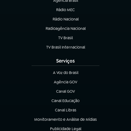
Agência Brasil
(abre em nova aba)
Rádio MEC
Rádio Nacional
(abre em nova aba)
Radioagência Nacional
(abre em nova aba)
TV Brasil
(abre em nova aba)
TV Brasil Internacional
(abre em nova aba)
Serviços
A Voz do Brasil
(abre em nova aba)
Agência GOV
(abre em nova aba)
Canal GOV
(abre em nova aba)
Canal Educação
(abre em nova aba)
Canal Libras
(abre em nova aba)
Monitoramento e Análise de Mídias
(abre em nova aba)
Publicidade Legal
(abre em nova aba)