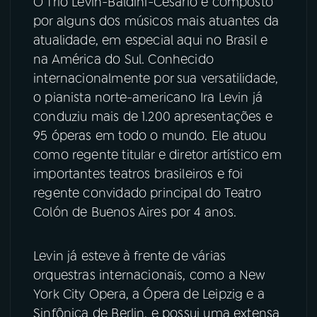
O Trio Levin-Baldini-Cesario é composto
por alguns dos músicos mais atuantes da
YouTube
Facebook
atualidade, em especial aqui no Brasil e
na América do Sul. Conhecido
Instagram
X
internacionalmente por sua versatilidade,
o pianista norte-americano Ira Levin já
TikTok
conduziu mais de 1.200 apresentações e
95 óperas em todo o mundo. Ele atuou
como regente titular e diretor artístico em
importantes teatros brasileiros e foi
regente convidado principal do Teatro
Colón de Buenos Aires por 4 anos.
Levin já esteve à frente de várias
orquestras internacionais, como a New
York City Opera, a Ópera de Leipzig e a
Sinfônica de Berlin, e possui uma extensa