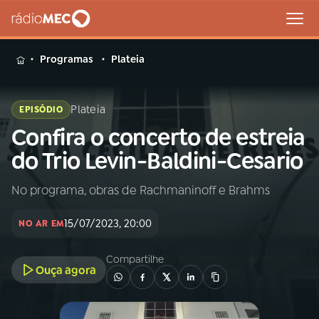
MENU
Programas
Plateia
Plateia
EPISÓDIO
Confira o concerto de estreia
Buscar
na
do Trio Levin-Baldini-Cesario
Rádio
Buscar
MEC
No programa, obras de Rachmaninoff e Brahms
Início
AO VIVO
15/07/2023, 20:00
NO AR EM
01
INÍCIO
Compartilhe
Ouça agora
02
A RÁDIO