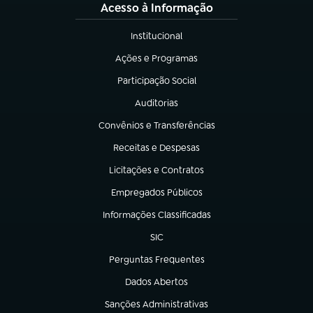
Acesso à Informação
Institucional
(abre em nova aba)
Ações e Programas
(abre em nova aba)
Participação Social
(abre em nova aba)
Auditorias
(abre em nova aba)
Convênios e Transferências
(abre em nova aba)
Receitas e Despesas
(abre em nova aba)
Licitações e Contratos
(abre em nova aba)
Empregados Públicos
(abre em nova aba)
Informações Classificadas
(abre em nova aba)
SIC
(abre em nova aba)
Perguntas Frequentes
(abre em nova aba)
Dados Abertos
(abre em nova aba)
Sanções Administrativas
(abre em nova aba)