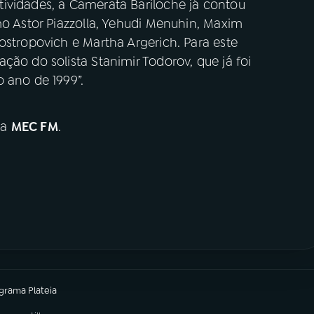
ividades, a Camerata Bariloche já contou
mo Astor Piazzolla, Yehudi Menuhin, Maxim
ostropovich e Martha Argerich. Para este
ção do solista Stanimir Todorov, que já foi
o ano de 1999”.
na
MEC FM
.
ograma
Plateia