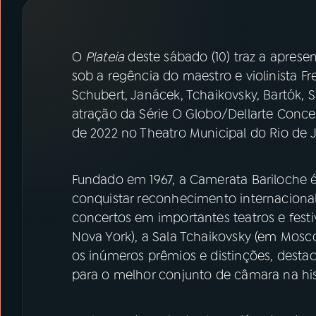
07
ÚLTIMAS
08
PRÊMIO RÁDIO MEC
O
Plateia
deste sábado (10) traz a aprese
sob a regência do maestro e violinista Fr
Schubert, Janácek, Tchaikovsky, Bartók, S
ACOMPANHE A RÁDIO MEC
atração da Série O Globo/Dellarte Concer
YouTube
Facebook
de 2022 no Theatro Municipal do Rio de J
Instagram
X
Fundado em 1967, a Camerata Bariloche é
conquistar reconhecimento internacional.
TikTok
concertos em importantes teatros e fest
Nova York), a Sala Tchaikovsky (em Moscou
os inúmeros prêmios e distinções, desta
para o melhor conjunto de câmara na his