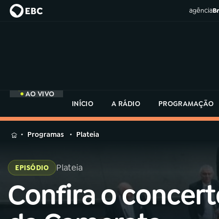
agência
Br
AO VIVO
INÍCIO
A RÁDIO
PROGRAMAÇÃO
MENU
Programas
Plateia
Buscar
na
Plateia
EPISÓDIO
Rádio
Buscar
MEC
Confira o concert
Buscar
na
Rádio
Início
AO VIVO