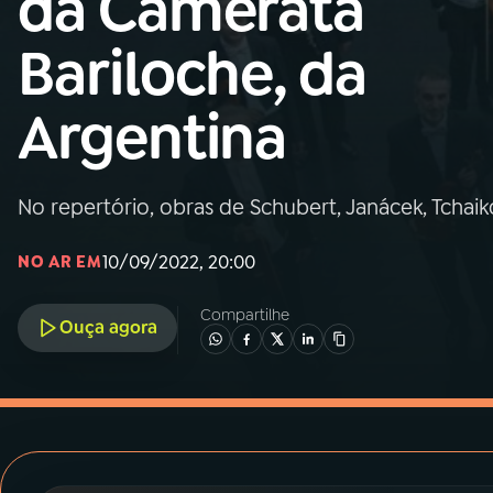
da Camerata
MEC
Bariloche, da
01
INÍCIO
Argentina
02
A RÁDIO
No repertório, obras de Schubert, Janácek, Tchai
03
PROGRAMAÇÃO
10/09/2022, 20:00
NO AR EM
04
PROGRAMAS
Compartilhe
Ouça agora
05
PODCASTS
06
VIDEOCASTS