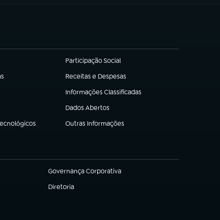
Participação Social
(abre em nova aba)
as
Receitas e Despesas
(abre em nova aba)
Informações Classificadas
(abre em nova aba)
Dados Abertos
(abre em nova aba)
Tecnológicos
Outras Informações
(abre em nova aba)
Governança Corporativa
(abre em nova aba)
Diretoria
(abre em nova aba)