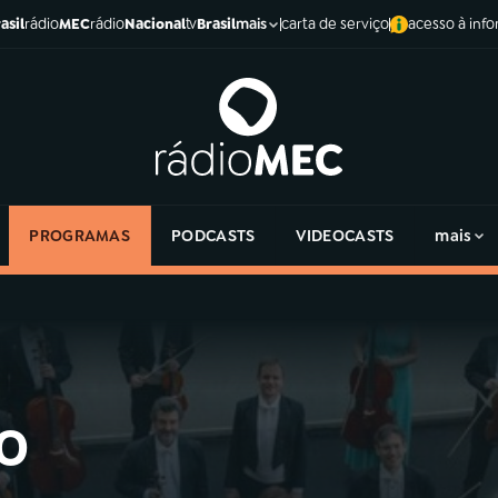
asil
rádio
MEC
rádio
Nacional
tv
Brasil
carta de serviço
acesso à inf
mais
PROGRAMAS
PODCASTS
VIDEOCASTS
mais
o