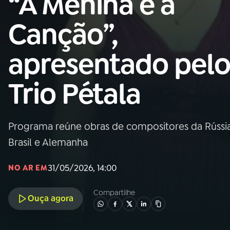
“A Menina e a
MEC
Canção”,
01
INÍCIO
apresentado pel
02
A RÁDIO
Trio Pétala
03
PROGRAMAÇÃO
Programa reúne obras de compositores da Rússia,
04
PROGRAMAS
Brasil e Alemanha
05
PODCASTS
31/05/2026, 14:00
NO AR EM
Compartilhe
Ouça agora
06
VIDEOCASTS