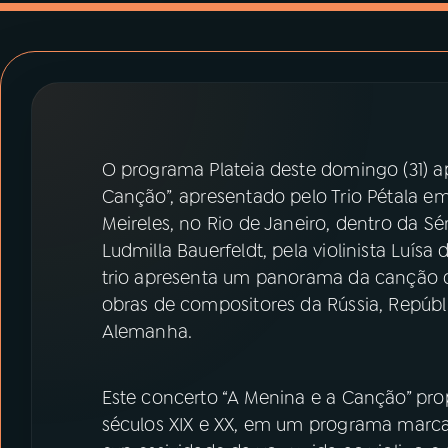
07
ÚLTIMAS
08
PRÊMIO RÁDIO MEC
ACOMPANHE A RÁDIO MEC
O programa Plateia deste domingo (31) ap
YouTube
Facebook
Canção”, apresentado pelo Trio Pétala em
Meireles, no Rio de Janeiro, dentro da 
Instagram
X
Ludmilla Bauerfeldt, pela violinista Luísa
trio apresenta um panorama da canção d
TikTok
obras de compositores da Rússia, Repúbli
Alemanha.
Este concerto “A Menina e a Canção” p
séculos XIX e XX, em um programa marcad